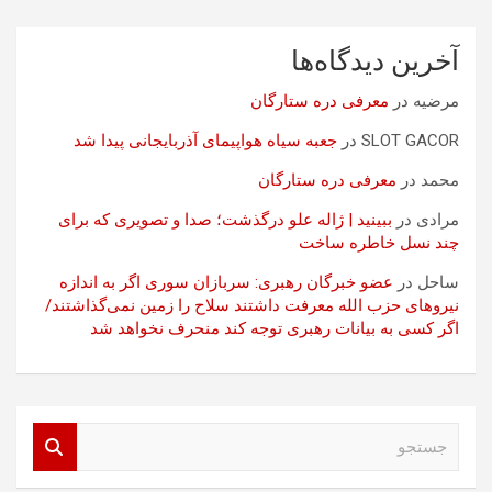
آخرین دیدگاه‌ها
مرضیه
در
معرفی دره ستارگان
SLOT GACOR
در
جعبه سیاه هواپیمای آذربایجانی پیدا شد
محمد
در
معرفی دره ستارگان
مرادی
در
ببینید | ژاله علو درگذشت؛ صدا و تصویری که برای
چند نسل خاطره ساخت
ساحل
در
عضو خبرگان رهبری: سربازان سوری اگر به اندازه
نیروهای حزب الله معرفت داشتند سلاح را زمین نمی‌گذاشتند/
اگر کسی به بیانات رهبری توجه کند منحرف نخواهد شد
ج
س
ت