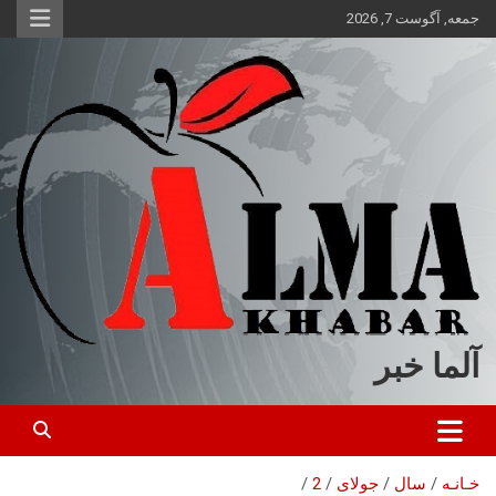
ه
جمعه, آگوست 7, 2026
حتوا
روید
آلما خبر
خـانـه
سال
جولای
2