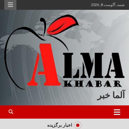
ه
شنبه, آگوست 8, 2026
حتوا
روید
آلما خبر
اخبار برگزیده