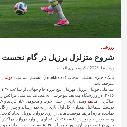
ورزشی
شروع متزلزل برزیل در گام نخست ب
ژوئن 14, 2026
گروه خبری آلما خبر
پایگاه خبری تحلیلی انتخاب (Entekhab.ir) : تسنیم: تیم ملی
فوتبال
متوقف شد.
۲۰۲۶، در ورزشگاه مِتلایف نیوجرسی به مصاف تیم ملی مراکش رفت که این دیدار با تساوی یک – یک به پایان رسید.
شاگردان مح
مد
توسط اسماعیل صیباری گل اول بازی را به ثمر رساند و پس از گل نیز
نماینده قاره آفریقا موقعیت‌هایی را روی دروازه برزیل ایجاد کردند،
وینیسیوس جونیور در دقیقه ۳۱، گل تساوی را وارد دروازه مراکش کرد.
بازی در نیمه دوم، آن شور و هیجان ۴۵ د