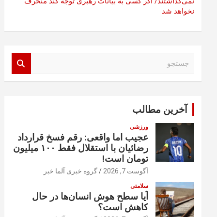
نمی‌گذاشتند/ اگر کسی به بیانات رهبری توجه کند منحرف
نخواهد شد
ج
س
ت
ج
و
آخرین مطالب
ورزشی
عجیب اما واقعی: رقم فسخ قرارداد
رضائیان با استقلال فقط ۱۰۰ میلیون
تومان است!
آگوست 7, 2026
گروه خبری آلما خبر
سلامتی
آیا سطح هوش انسان‌ها در حال
کاهش است؟