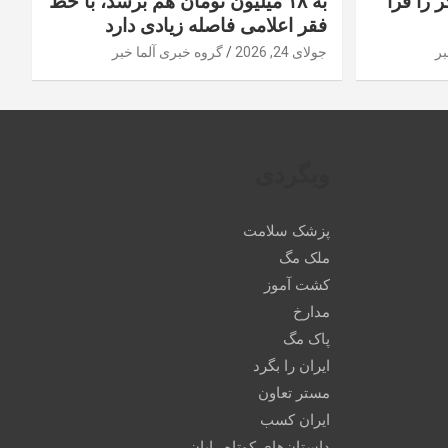
 را فرا
به ۱۸ میلیون تومان هم برسد، با خط
فقر اعلامی فاصله زیادی دارد
بر
جولای 24, 2026
گروه خبری آلما خبر
وبگردی
پزشک سلامت
ملک مگ
کشت آموز
مدارخ
پاک مگ
ایران را بگرد
مستر تعاون
ایران کسب
داستان‌های کوتاه رایان