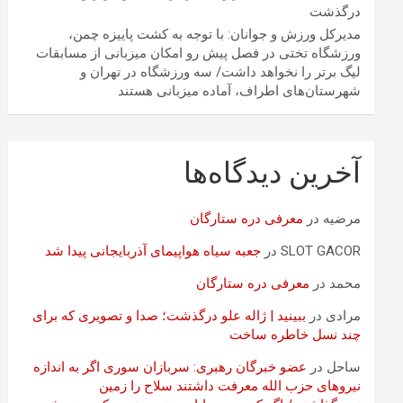
درگذشت
مدیرکل ورزش و جوانان: با توجه به کشت پاییزه چمن،
ورزشگاه تختی در فصل پیش رو امکان میزبانی از مسابقات
لیگ برتر را نخواهد داشت/ سه ورزشگاه در تهران و
شهرستان‌های اطراف، آماده میزبانی هستند
آخرین دیدگاه‌ها
مرضیه
در
معرفی دره ستارگان
SLOT GACOR
در
جعبه سیاه هواپیمای آذربایجانی پیدا شد
محمد
در
معرفی دره ستارگان
مرادی
در
ببینید | ژاله علو درگذشت؛ صدا و تصویری که برای
چند نسل خاطره ساخت
ساحل
در
عضو خبرگان رهبری: سربازان سوری اگر به اندازه
نیروهای حزب الله معرفت داشتند سلاح را زمین