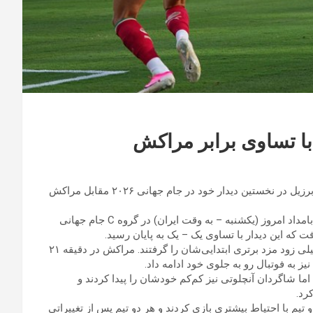
ا تساوی برابر مراکش
برزیل در نخستین دیدار خود در جام جهانی ۲۰۲۶ مقابل مراکش
تیم ملی فوتبال برزیل قهرمان پنج دوره جام جهانی از ساعت ۱:۳۰ بامداد امروز (یکشنبه – به وقت ایران) در گروه C جام جهانی
وهبی بازی را خیلی خوب و هجومی آغاز کردند و خیلی زود مزد برتری ابتدایی‌شان را گرفتند. مراکش در دقیقه ۲۱
 به فوتبال رو به جلوی خود ادامه داد.
 اما شاگردان آنچلوتی نیز کم‌کم خودشان را پیدا کردند و
قیقه نخست را نداشت و دو تیم با احتیاط بیشتری بازی کردند و هر دو تیم پس از تغییراتی