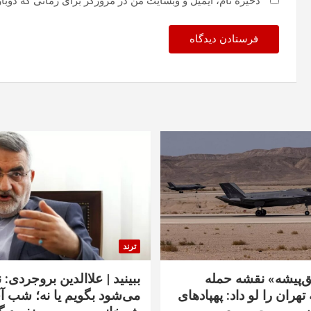
ذخیره نام، ایمیل و وبسایت من در مرورگر برای زمانی که دوبا
ترند
‌پیشه» نقشه حمله
ببینید | علاالدین بروجردی: 
تهران را لو داد: پهپادهای
می‌شود بگویم یا نه؛ شب آ