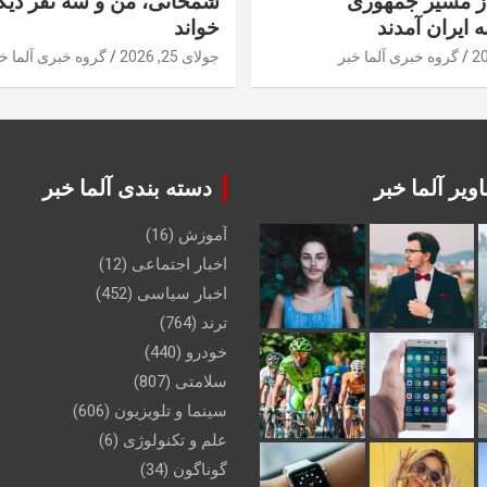
از مسیر جمهوری
شمخانی، من و سه نفر دیگر
ه ایران آمدند
خواند
گروه خبری آلما خبر
جولای 25, 2026
گروه خبری آلما خ
ویر آلما خبر
دسته بندی آلما خبر
آموزش
(16)
اخبار اجتماعی
(12)
اخبار سیاسی
(452)
ترند
(764)
خودرو
(440)
سلامتی
(807)
سینما و تلویزیون
(606)
علم و تکنولوژی
(6)
گوناگون
(34)