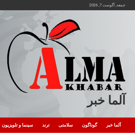
ه
جمعه, آگوست 7, 2026
حتوا
روید
آلما خبر
آلما خبر
گوناگون
سلامتی
ترند
سینما و تلویزیون