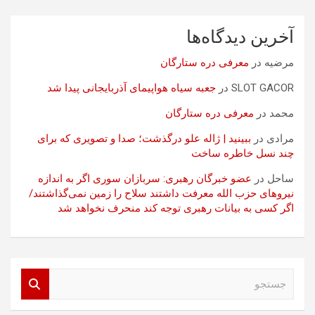
آخرین دیدگاه‌ها
مرضیه
در
معرفی دره ستارگان
SLOT GACOR
در
جعبه سیاه هواپیمای آذربایجانی پیدا شد
محمد
در
معرفی دره ستارگان
مرادی
در
ببینید | ژاله علو درگذشت؛ صدا و تصویری که برای
چند نسل خاطره ساخت
ساحل
در
عضو خبرگان رهبری: سربازان سوری اگر به اندازه
نیروهای حزب الله معرفت داشتند سلاح را زمین نمی‌گذاشتند/
اگر کسی به بیانات رهبری توجه کند منحرف نخواهد شد
ج
س
ت