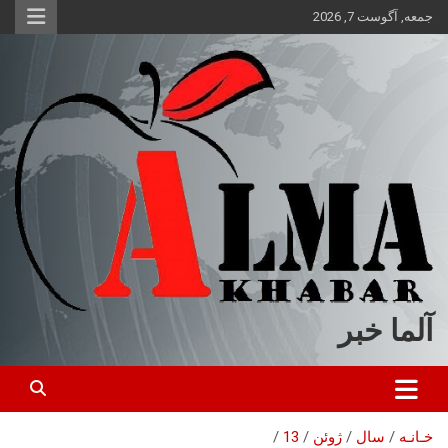
ه
جمعه, آگوست 7, 2026
حتوا
روید
آلما خبر
خـانـه
سال
ژوئن
13