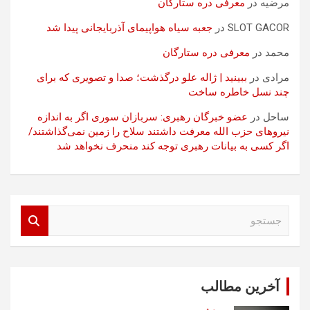
مرضیه
در
معرفی دره ستارگان
SLOT GACOR
در
جعبه سیاه هواپیمای آذربایجانی پیدا شد
محمد
در
معرفی دره ستارگان
مرادی
در
ببینید | ژاله علو درگذشت؛ صدا و تصویری که برای
چند نسل خاطره ساخت
ساحل
در
عضو خبرگان رهبری: سربازان سوری اگر به اندازه
نیروهای حزب الله معرفت داشتند سلاح را زمین نمی‌گذاشتند/
اگر کسی به بیانات رهبری توجه کند منحرف نخواهد شد
ج
س
ت
ج
و
آخرین مطالب