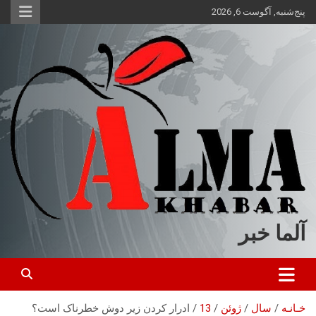
ه
پنج‌شنبه, آگوست 6, 2026
حتوا
روید
آلما خبر
خـانـه
سال
ژوئن
13
ادرار کردن زیر دوش خطرناک است؟