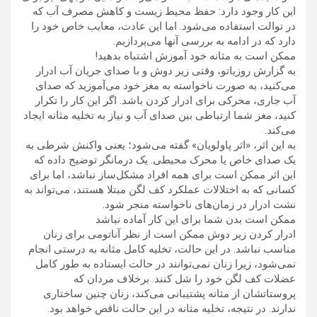
این کار وجود دارد: حفظ محیط زیست و کاهش مصرف آب که
در توالت استفاده می‌شود. اما این عادت، معایب خاص خود را
دارد که در ادامه به بررسی آنها می‌پردازیم.
ممکن است به مثانه خود آموزش اشتباه بدهید!
به گزارش روزیاتو، وقتی زیر دوش و با صدای جریان آب ادرار
می‌کنید، به صورت ناخواسته به مغز خود می‌آموزید که صدای
آب جاری، محرکی برای ادرار کردن باشد. اگر این کار را تکرار
کنید، مغز شما ارتباطی بین صدای آب و نیاز به تخلیه مثانه ایجاد
می‌کند.
به این اثر، «اثر پاولویان» گفته می‌شود؛ یعنی واکنش شرطی به
یک صدای خاص یا محرک محیطی. یک درمانگر توضیح داده که
این اثر ممکن است برای همه افراد مشکل‌ساز نباشد، اما برای
کسانی که به اختلالات عملکرد کف لگن مبتلا هستند، می‌تواند به
نشت ادرار در زمان‌های ناخواسته منجر شود.
ممکن است بدن شما برای این کار آماده نباشد
ادرار کردن زیر دوش ممکن است از نظر آناتومی برای زنان
مناسب نباشد. در این حالت، تخلیه کامل مثانه به درستی انجام
نمی‌شود، زیرا زنان نمی‌توانند در حالت ایستاده به طور کامل
عضلات کف لگن خود را شل کنند. برخلاف مردان که
پروستاتشان از مثانه پشتیبانی می‌کند، زنان چنین ساختاری
ندارند. در نتیجه، تخلیه مثانه در این حالت ناقص خواهد بود.