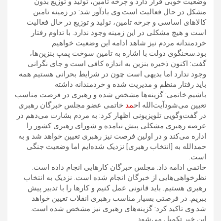
وضعیت خوبی قرار دارد و چرخه تامین، تولید و توزیع بدون
مشکل در حال فعالیت است.وی یادآور شد: در زمینه تامین
کالاهای اساسی و چرخه تامین، تولید و توزیع در حال فعالیت
است و هیچ مشکلی در این زمینه وجود ندارد. با تداوم رفتار
خردمندانه مردم نیز شاهد ادامه این وضعیت خواهیم
بود.سخنگوی دولت با اشاره به تامین سوخت پمپ بنزین‌ها،
گفت: اکنون ذخیره بنزین به اندازه کافی است و جای نگرانی
وجود ندارد اما بدیهی است چون در شرایط بحرانی هستیم همه
باید رفتار منظم و مدیریت شده و خردمندانه داشته
باشیم.خاتمی: گزینه‌ها مشخص شده و رهبری در فرصت مناسب
تعیین می‌شودآیت‌الله اح
مد
خاتمی عضو مجلس خبرگان رهبری
در گفت‌وگویی تلویزیونی اظهار کرد: به مردم بشارت می‌دهم در
عرصه رهبری مشکلی پیش نیامده و شورای رهبری کشور را
اداره می‌کند و در اولین فرصت نیز رهبری تعیین خواهد شد و به
حمدالله به [انتخاب رهبری] نزدیک شده‌ایم اما وضعیت جنگی
است.
خاتمی ادامه داد: مجلس خبرگان کارهایی انجام داده است.
نظرخواهی‌هایی از خبرگان انجام شده است. نزدیک به انتخاب
رهبری هستیم. باید قانونی عمل کنیم‌ و کارها را با تدبیر پیش
ببریم. در فرصتی بسیار مناسب رهبری انقلاب تعیین خواهد
شد.وی تاکید کرد: گزینه‌های رهبری نیز مشخص شده است.
این خبر تکمیل می‌شود.