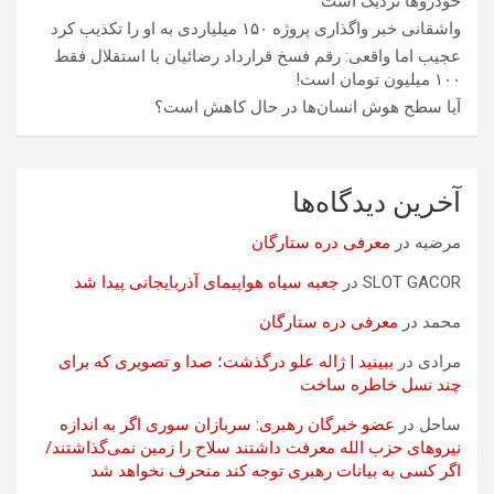
خودروها نزدیک است
واشقانی خبر واگذاری پروژه ۱۵۰ میلیاردی به او را تکذیب کرد
عجیب اما واقعی: رقم فسخ قرارداد رضائیان با استقلال فقط
۱۰۰ میلیون تومان است!
آیا سطح هوش انسان‌ها در حال کاهش است؟
آخرین دیدگاه‌ها
مرضیه
در
معرفی دره ستارگان
SLOT GACOR
در
جعبه سیاه هواپیمای آذربایجانی پیدا شد
محمد
در
معرفی دره ستارگان
مرادی
در
ببینید | ژاله علو درگذشت؛ صدا و تصویری که برای
چند نسل خاطره ساخت
ساحل
در
عضو خبرگان رهبری: سربازان سوری اگر به اندازه
نیروهای حزب الله معرفت داشتند سلاح را زمین نمی‌گذاشتند/
اگر کسی به بیانات رهبری توجه کند منحرف نخواهد شد