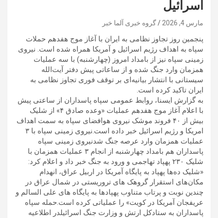
اسرائیل
مارس 4, 2026
گروه خبری آلما خبر
پنجمین روز تجاوز نظامی به ایران با آغاز موج هفدهم حملات
سپاه به اهداف رژیم اسرائیل و آمریکا همراه شده است. نیروی
زمینی سپاه نیز از بامداد امروز (چهارشنبه) با سه عملیات
همزمان وارد جنگ شده و از ساعاتی پیش دفتر آیت‌الله
سیستانی با انتشار بیانیه‌ای بر توقف فوری تجاوز نظامی به
ایران تاکید کرده است.
به گزارش ایسنا، روابط عمومی سپاه پاسداران از ساعتی پیش
با اعلام آغاز موج هفدهم عملیات «وعده صادق ۴» از شلیک
بیش از ۴۰ فروند موشک‌ نیروی هوافضای سپاه به سمت اهداف
امریکا و رژیم اسرائیل خبر داده است.نیروی زمینی سپاه با ۳
عملیات همزمان وارد عرصه جنگ شدنیروی زمینی سپاه
پاسداران هم بامداد چهارشنبه از انجام ۳ عملیات همزمان با
شلیک ۲۳۰ پهپاد تهاجمی و ورود به جنگ خبر داد و اعلام کرد:
«شلیک ده‌ها پهپاد به پایگاه آمریکا در اربیل عراق، انهدام
مکان‌های استقرار گروهک های تروریستی در شمال عراق در
چندین نوبت و پرتاب متناوب پهپادها به پایگاه های علی السالم و
عریفجان آمریکا در کویت» را عملیاتی کرده است.حمله سپاه
پاسداران به ستادکل ارتش و وزارت جنگ اسرائیلدر اطلاعیه