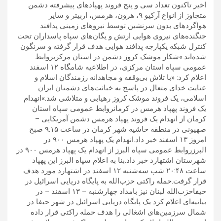
اخیر تاکنون تعداد سی و پنج فروند پهپادهای پیشرفته دشمن
متجاوز از انواع آرکیو ۹، هرون، هرمس، اربیتر و سایر
هواگردهای بدون سرنشین توسط نیروهای زمینی پدافند
جنگنده‌های نیروی هوایی ارتش و یگان‌های سپاه پاسداران تحت
کنترل شبکه یکپارچه پدافند هوایی هدف قرار گرفته و سرنگون
شده‌اند.»شکار موشک کروز دشمن در استان مرکزیروابط
عمومی سپاه استان مرکزی، در اطلاعیه شامگاه ۱۲ اسفند
اعلام کرد: «با تلاش بی‌وقفه و مجاهدانه رزمندگان اسلام و
عنایت خدای متعال در پاسخ به خباثت‌های دشمنان ایران
اسلامی، یک فروند موشک کروز رهیابی و متلاشی شد.»انهدام
یک فروند پهپاد هرمس در کرمانروابط عمومی سپاه استان
کرمان از انهدام یک فروند پهپاد هرمس دشمن آمریکایی –
صهیونی در منطقه حاشیه شهر کرمان در ساعت ۹:۱۵ صبح
امروز ۱۳ اسفند خبر داد.انهدام یک پهپاد هرمس ۹۰۰ در
البرزروابط عمومی سپاه البرز از انهدام یک پهپاد هرمس ۹۰۰ در
شهرستان اشتهارد خبر داد.بنا به اعلام سپاه البرز این پهپاد
ساعت ۲۰:۴۸ شب سه‌شنبه ۱۲ اسفند در اشتهارد مورد هدف
قرار گرفت.حمله راکتی حزب‌الله به پایگاه دریایی اسرائیل در
حیفاحزب‌الله لبنان نیز بامداد چهارشنبه – ۱۳ اسفند – در
بیانیه‌ای اعلام کرد یک پایگاه دریایی اسرائیل در شهر حیفا در
شمال سرزمین‌های اشغالی را هدف حمله راکتی قرار داده