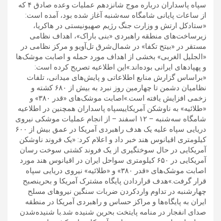
سپاه پاسداران درباره موج شانزدهم عملیات وعده صادق ۴ که
از ساعات پایانی شامگاه سه‌شنبه آغاز شده بود، آمده است:
«ستادکل ارتش و وزارت جنگ رژیم صهیونیستی در هاکریا،
زیرساخت‌های منطقه راهبردی «بنی باراک»، اهداف نظامی
مستقر در «بیتح تکفا» در شمال‌شرق تل‌آویو و مرکز نظامی در
«الجلیل الغربی» بخشی از اهداف مورد حمله و اصابت موشک‌ها
و پهپادهای ایرانی بوده‌اند.»این اطلاعیه تصریح کرده است:
«براساس گزارش منابع اطلاعاتی و پایش‌های میدانی، تلفات
نظامیان دشمن تا چهارمین روز نبرد به بیش از ۶۸۰ کشته و
زخمی افزایش یافته است.»اصابت موشک‌های «قدر ۳۸۰» و
«طلائیه» به ناوشکن آمریکاییسپاه پاسداران همچنین در اطلاعیه
شامگاه سه‌شنبه – ۱۲ اسفند – از انجام عملیات موشکی نیروی
دریایی سپاه علیه یک هدف راهبردی آمریکا در عمق بیش از ۶۰۰
کیلومتری اقیانوس هند خبر داد و اعلام کرد: «یک فروند ناوشکن
آمریکایی در حال سوختگیری از یک فروند کشتی سوخت رسان
آمریکایی در ۶۵۰ کیلومتری سواحل ایران در اقیانوس هند مورد
اصابت موشک‌های «قدر ۳۸۰» و «طلائیه» نیروی دریایی سپاه
قرار گرفت.»هدف قراردادن پایگاه مشترک آمریکا و بحرینصبح
چهارشنبه در تداوم واردکردن ضربات سنگین نیروهای مسلح
ایران به پایگاه‌ها و مراکز حساس و راهبردی آمریکا در منطقه
صدای انفجار در منامه پایتخت بحرین شنیده شد.با شنیده‌شدن