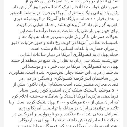
صدای انفجار در بحرین، سفارت آمریکا در این کشور از
شهروندان خواست تا آنجا را ترک کنند.المحور نیوز گزارش داد
یک پهپاد ایرانی پایگاه مشترک آمریکا و بحرین در منطقه الصخیر
را هدف قرار داد.حمله به پایگاه‌های آمریکا در کویتشبکه خبری
العربیه گزارش داد که آژیرهای هشدار حمله هوایی در کویت
برای چهارمین بار طی یک ساعت به صدا درآمده است.این
تحولات همزمان با گزارش‌هایی مبنی بر حمله به پایگاه‌ها و
تاسیسات نظامی آمریکا در کویت رخ داده و هنوز جزئیات دقیق
از میزان خسارت یا تلفات انسانی اعلام نشده است.
حمله پهپادی به کنسولگری آمریکا در دبیاز ساعات ابتدایی
چهارشنبه شبکه سی‌ان‌ان به نقل از یک منبع در منطقه از حمله
پهپادی به کنسولگری آمریکا در دبی خبر داد و نوشت: این
ساختمان در پی این حمله دچار آتش‌سوزی شده است. تصاویری
نیز از ساختمان آتش‌گرفته کنسولگری واشنگتن در دبی در
فضای مجازی منتشر شده است.سنتکام: ایران تاکنون بیش از
۵۰۰ موشک بالستیک شلیک کرده استبرد کوپر رئیس ستاد
فرماندهی مرکزی آمریکا (سنتکام) شامگاه سه‌شنبه اعلام کرد
که ایران بیش از ۵۰۰ موشک و ۲۰۰۰ پهپاد شلیک کرده است.او با
تاکید بر توانمندی ایران در مقابله با تهاجمات آمریکا و رژیم
اسرائیل مدعی شد: ۲۰۰ جنگنده و دو ناوهواپیمابر آمریکایی در
حملات علیه ایران نقش داشته‌اند.»حمله پهپادی به اردوگاه
پشتیبانی سفارت آمریکا در نزدیکی فرودگاه بغدادالجزیره در