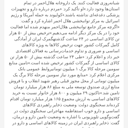
شبانه‌روزی فعالیت کنند. یک داروخانه هلال‌احمر در تمام
استان‌ها وجود دارد.»او تأکید کرد: «مردم درباره دارو و تجهیزات
پزشکی دغدغه‌ای نداشته باشند.»کولیوند به حمله آمریکا و رژیم
اسرائیل به مرکز توانبخشی هلال احمر اشاره کرد و گفت:
«اگرچه مرکز جامع توانبخشی هلال‌احمر منهدم شده اما فعالیت
خود را در یک مرکز دیگر ادامه می‌دهیم.»ترخیص بیش از ۵۰ هزار
تن کالای اساسی در ۲۴ ساعت گذشتهگمرک ایران از آمادگی
کامل گمرکات کشور جهت ترخیص کالاها به ویژه کالاهای
اساسی و ضروری و تداوم خدمات‌رسانی به فعالان اقتصادی
خبر داد و اعلام کرد: «طی ۲۴ ساعت گذشته بیش از ۵۰ هزار تن
کالای اساسی از گمرکات کشور ترخیص شده است.»تامین منابع
سومین مرحله کالا برگ ۱ میلیون تومانیروابط عمومی بانک
مرکزی اعلام کرد: «منابع مورد نیاز سومین مرحله کالا برگ یک
میلیون تومانی از محل مجوز قبلی رهبر شهید انقلاب و با فروش
منابع ارزی صندوق توسعه ملی به مبلغ ۸۶ هزار میلیارد تومان
تامین شد.»تاکنون ۲۹ میلیون و ۸۰۰ هزار خانوار نسبت به خرید
کالاهای اساسی به ارزش مجموع ۱۶۵ هزار میلیارد تومان اقدام
کرده‌اند.سخنگوی دولت: وضعیت ذخایر راهبردی کالاهای
اساسی و دارو خوب استفاطمه مهاجرانی سخنگوی دولت در
گفت‌وگویی تلویزیونی با اشاره به وضعیت تامین دارو و درمان،
گفت: ذخایر راهبردی ایران در زمینه کالاهای اساسی و دارو در