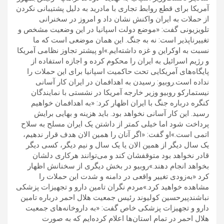
آمریکا برای قطع روابط تجاری با مادرید به دلیل پشتیبانی نکردن
از حملات به ایران واکنش نشان داد و امروز در سخنرانی
تلویزیونی گفت: «موضع دولت اسپانیا در این وضعیت مشخص و
تغییرناپذیر است: نه به جنگ. این همان موضعی است که ما
نسبت به اوکراین و غزه داشته‌ایم.»او پیشتر تجاوز نظامی آمریکا
و رژیم اسرائیل به ایران را محکوم کرده و اجازه استفاده از
پایگاه‌های آمریکایی تحت حاکمیت اسپانیا برای این حملات را
نداده است.روبیو: رسیدن به اهدافمان در ایران کار آسانی
نیستمارکو روبیو وزیر خارجه آمریکا در نشستی با نمایندگان
کنگره درباره جنگ با ایران اظهار کرد: «به اهدافمان خواهیم
رسید. این کار آسانی نخواهد بود. باید هزینه و بهایی برایش
پرداخت شود اما خیلی کمتر از داشتن یک ایران مسلح به سلاح
اتمی است.»او گفت: «اگر آنان را همین الان هدف قرار ندهیم،
یک سال دیگر از همین الان یا یک سال و نیم دیگر، کسی دیگر
قادر نخواهد بود متوقفشان کند و می‌توانند هرکاری دلشان
بخواهد انجام دهند.»روبیو در بخش دیگری از سخنانش اظهار
کرد «به‌زودی تغییر واقعی در دامنه و شدت این حملات را
مشاهده خواهید کرد.»مردم نگران تامین دارو و تجهیزات پزشکی
نباشندپیرحسین کولیوند رئیس جمعیت هلال احمر درباره تامین
دارو و تجهیزات پزشکی خاص گفت: «به داروخانه‌های جمعیت
هلال احمر در تمام استان‌ها اعلام کرده‌ایم که به صورت