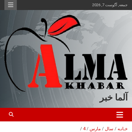
ه
جمعه, آگوست 7, 2026
حتوا
روید
آلما خبر
خـانـه
سال
مارس
4