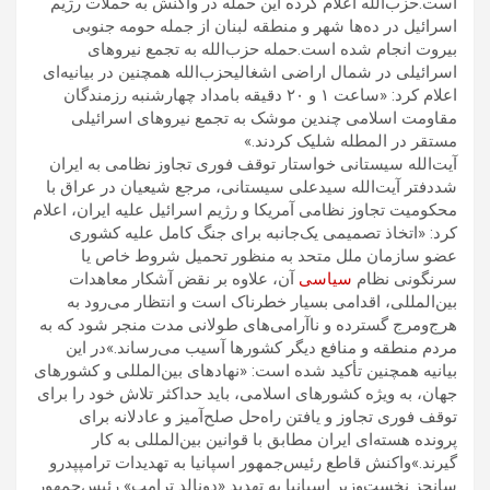
است.حزب‌الله اعلام کرده این حمله در واکنش به حملات رژیم
اسرائیل در ده‌ها شهر و منطقه لبنان از جمله حومه جنوبی
بیروت انجام شده است.حمله حزب‌الله به تجمع نیروهای
اسرائیلی در شمال اراضی اشغالیحزب‌الله همچنین در بیانیه‌ای
اعلام کرد: «ساعت ۱ و ۲۰ دقیقه بامداد چهارشنبه رزمندگان
مقاومت اسلامی چندین موشک به تجمع نیروهای اسرائیلی
مستقر در المطله شلیک کردند.»
آیت‌الله سیستانی خواستار توقف فوری تجاوز نظامی به ایران
شددفتر آیت‌الله سیدعلی سیستانی، مرجع شیعیان در عراق با
محکومیت تجاوز نظامی آمریکا و رژیم اسرائیل علیه ایران، اعلام
کرد: «اتخاذ تصمیمی یک‌جانبه برای جنگ کامل علیه کشوری
عضو سازمان ملل متحد به منظور تحمیل شروط خاص یا
سرنگونی نظام
سیاسی
آن، علاوه بر نقض آشکار معاهدات
بین‌المللی، اقدامی بسیار خطرناک است و انتظار می‌رود به
هرج‌ومرج گسترده و ناآرامی‌های طولانی مدت منجر شود که به
مردم منطقه و منافع دیگر کشورها آسیب می‌رساند.»در این
بیانیه همچنین تأکید شده است: «نهادهای بین‌المللی و کشورهای
جهان، به ویژه کشورهای اسلامی، باید حداکثر تلاش خود را برای
توقف فوری تجاوز و یافتن راه‌حل صلح‌آمیز و عادلانه برای
پرونده هسته‌ای ایران مطابق با قوانین بین‌المللی به کار
گیرند.»واکنش قاطع رئیس‌جمهور اسپانیا به تهدیدات ترامپپدرو
سانچز نخست‌وزیر اسپانیا به تهدید «دونالد ترامپ» رئیس‌جمهور