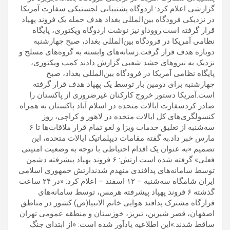
گزارشی اعلام کرد: اردوگاه پشتیبانی لجستیکی سفارت آمریکا
در نزدیکی فرودگاه بین‌المللی بغداد هدف حمله یک فروند پهپاد
قرار گرفته است.رووداو نیز نوشت اردوگاه ویکتوری، پایگاه
نظامی آمریکا در فرودگاه بین‌المللی بغداد، صبح چهارشنبه
دوباره هدف قرار گرفت.رسانه‌های وابسته به گروه‌های مسلح و
نزدیک به نیروهای حشد شعبی گزارش دادند کمپ ویکتوری،
پایگاه نظامی آمریکا در فرودگاه بین‌المللی بغداد، صبح
چهارشنبه برای دومین بار توسط یک پهپاد هدف قرار گرفته
است.آمریکا دستور خروج کارکنان غیرضروری از پاکستان را
صادر کردسفارت ایالات متحده در اسلام آباد پاکستان به همراه
کنسولگری‌های کل ایالات متحده در لاهور و کراچی، روز
سه‌شنبه از تعلیق خدمات ویزا و لغو تمام قرار ملاقات‌ها تا ۶
مارس خبر داد.به گفته مقامات دیپلماتیک ایالات متحده، این
تصمیم «به عنوان یک اقدام احتیاطی با توجه به وضعیت امنیتی
فعلی» گرفته شده است.ارتش: ۶ فروند پهپاد پیشرفته دشمن
توسط سامانه‌های پدافندی منهدم شدندارتش جمهوری اسلامی
ایران شامگاه سه‌شنبه – ۱۲ اسفند – اعلام کرد: «در ۲۴ ساعت
گذشته ۶ فروند پهپاد پیشرفته هرمس، توسط سامانه‌های
قرارگاه مشترک پدافند هوایی خاتم الانبیا(ص) کشور در مناطق
اصفهان، قصر شیرین، تبریز، خوزستان و منطقه عمومی تهران
ساقط شدند.»این اطلاعیه یادآور شده است: «از ابتدای جنگ