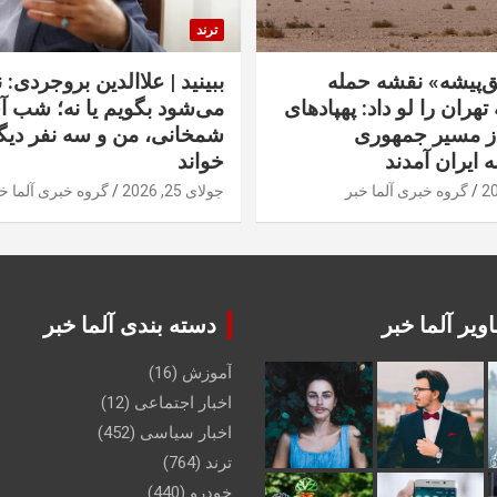
ترند
‌پیشه» نقشه حمله
ببینید | علاالدین بروجردی: 
تهران را لو داد: پهپادهای
می‌شود بگویم یا نه؛ شب آ
از مسیر جمهوری
شمخانی، من و سه نفر دیگر
ه ایران آمدند
خواند
گروه خبری آلما خبر
جولای 25, 2026
گروه خبری آلما خ
ویر آلما خبر
دسته بندی آلما خبر
آموزش
(16)
اخبار اجتماعی
(12)
اخبار سیاسی
(452)
ترند
(764)
خودرو
(440)