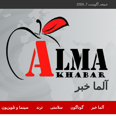
ه
جمعه, آگوست 7, 2026
حتوا
روید
آلما خبر
آلما خبر
گوناگون
سلامتی
ترند
سینما و تلویزیون