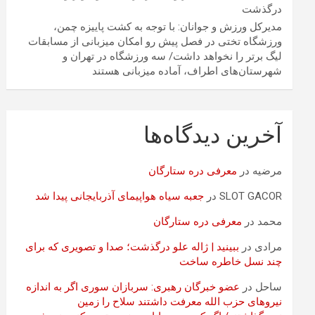
درگذشت
مدیرکل ورزش و جوانان: با توجه به کشت پاییزه چمن،
ورزشگاه تختی در فصل پیش رو امکان میزبانی از مسابقات
لیگ برتر را نخواهد داشت/ سه ورزشگاه در تهران و
شهرستان‌های اطراف، آماده میزبانی هستند
آخرین دیدگاه‌ها
مرضیه
در
معرفی دره ستارگان
SLOT GACOR
در
جعبه سیاه هواپیمای آذربایجانی پیدا شد
محمد
در
معرفی دره ستارگان
مرادی
در
ببینید | ژاله علو درگذشت؛ صدا و تصویری که برای
چند نسل خاطره ساخت
ساحل
در
عضو خبرگان رهبری: سربازان سوری اگر به اندازه
نیروهای حزب الله معرفت داشتند سلاح را زمین