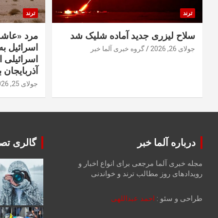
ترند
ترند
سلاح لیزری جدید آماده شلیک شد
مرد «عاشق
اسرائیل به 
جولای 26, 2026
گروه خبری آلما خبر
اسرائیلی 
آذربایجان ب
جولای 25, 2026
درباره آلما خبر
گالری تصا
مجله خبری آلما مرجعی برای انواع اخبار و
رویدادهای روز مطالب ترند و خواندنی
طراحی و سئو :
احمد عبداللهی