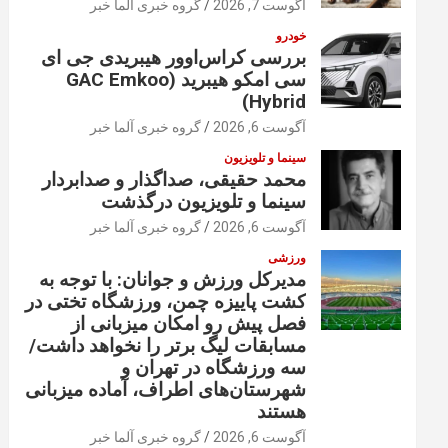
آگوست 7, 2026
گروه خبری آلما خبر
خودرو
بررسی کراس‌اوور هیبریدی جی ای
سی امکو هیبرید (GAC Emkoo
Hybrid)
آگوست 6, 2026
گروه خبری آلما خبر
سینما و تلویزیون
محمد حقیقی، صداگذار و صدابردار
سینما و تلویزیون درگذشت
آگوست 6, 2026
گروه خبری آلما خبر
ورزشی
مدیرکل ورزش و جوانان: با توجه به
کشت پاییزه چمن، ورزشگاه تختی در
فصل پیش رو امکان میزبانی از
مسابقات لیگ برتر را نخواهد داشت/
سه ورزشگاه در تهران و
شهرستان‌های اطراف، آماده میزبانی
هستند
آگوست 6, 2026
گروه خبری آلما خبر