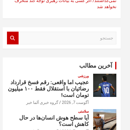
نمی‌گذاشتند/ اگر کسی به بیانات رهبری توجه کند منحرف
نخواهد شد
ج
س
ت
ج
و
آخرین مطالب
ورزشی
عجیب اما واقعی: رقم فسخ قرارداد
رضائیان با استقلال فقط ۱۰۰ میلیون
تومان است!
آگوست 7, 2026
گروه خبری آلما خبر
سلامتی
آیا سطح هوش انسان‌ها در حال
کاهش است؟