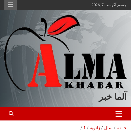
ه
جمعه, آگوست 7, 2026
حتوا
روید
آلما خبر
خـانـه
سال
ژانویه
1