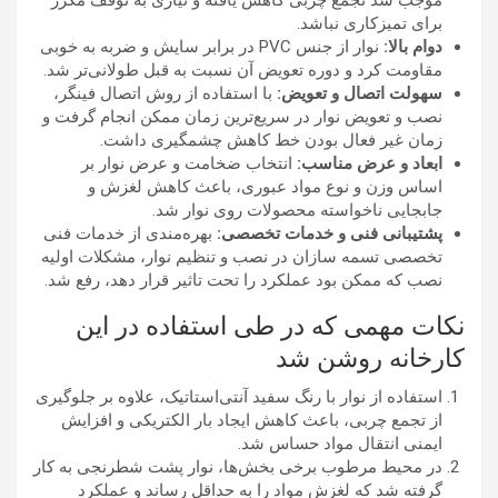
موجب شد تجمع چربی کاهش یافته و نیازی به توقف مکرر
برای تمیزکاری نباشد.
دوام بالا:
نوار از جنس PVC در برابر سایش و ضربه به خوبی
مقاومت کرد و دوره تعویض آن نسبت به قبل طولانی‌تر شد.
سهولت اتصال و تعویض:
با استفاده از روش اتصال فینگر،
نصب و تعویض نوار در سریع‌ترین زمان ممکن انجام گرفت و
زمان غیر فعال بودن خط کاهش چشمگیری داشت.
ابعاد و عرض مناسب:
انتخاب ضخامت و عرض نوار بر
اساس وزن و نوع مواد عبوری، باعث کاهش لغزش و
جابجایی ناخواسته محصولات روی نوار شد.
پشتیبانی فنی و خدمات تخصصی:
بهره‌مندی از خدمات فنی
تخصصی تسمه سازان در نصب و تنظیم نوار، مشکلات اولیه
نصب که ممکن بود عملکرد را تحت تاثیر قرار دهد، رفع شد.
نکات مهمی که در طی استفاده در این
کارخانه روشن شد
استفاده از نوار با رنگ سفید آنتی‌استاتیک، علاوه بر جلوگیری
از تجمع چربی، باعث کاهش ایجاد بار الکتریکی و افزایش
ایمنی انتقال مواد حساس شد.
در محیط مرطوب برخی بخش‌ها، نوار پشت شطرنجی به کار
گرفته شد که لغزش مواد را به حداقل رساند و عملکرد