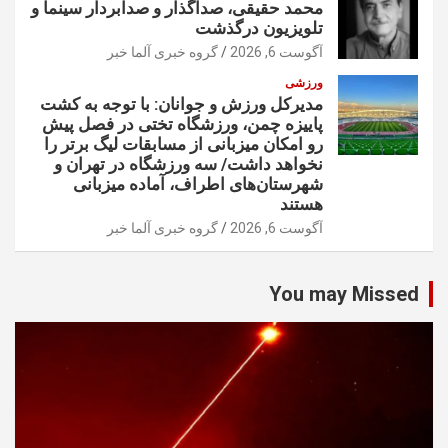
محمد حقیقی، صداگذار و صدابردار سینما و
تلویزیون درگذشت
آگوست 6, 2026
گروه خبری آلما خبر
ورزشی
مدیرکل ورزش و جوانان: با توجه به کشت
پاییزه چمن، ورزشگاه تختی در فصل پیش
رو امکان میزبانی از مسابقات لیگ برتر را
نخواهد داشت/ سه ورزشگاه در تهران و
شهرستان‌های اطراف، آماده میزبانی
هستند
آگوست 6, 2026
گروه خبری آلما خبر
You may Missed