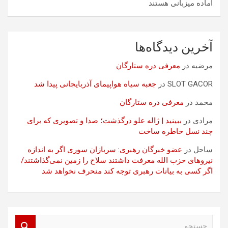
آماده میزبانی هستند
آخرین دیدگاه‌ها
مرضیه
در
معرفی دره ستارگان
SLOT GACOR
در
جعبه سیاه هواپیمای آذربایجانی پیدا شد
محمد
در
معرفی دره ستارگان
مرادی
در
ببینید | ژاله علو درگذشت؛ صدا و تصویری که برای
چند نسل خاطره ساخت
ساحل
در
عضو خبرگان رهبری: سربازان سوری اگر به اندازه
نیروهای حزب الله معرفت داشتند سلاح را زمین نمی‌گذاشتند/
اگر کسی به بیانات رهبری توجه کند منحرف نخواهد شد
ج