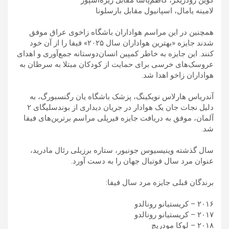
کوین رودریگز، کاظم‌پاشا مقابل ریزه‌اسپور
لامینه یامال، اسپانیول مقابل بارسلونا
همچنین در این مراسم هواداران باشگاه زاخوی عراق موفق
شدند جایزه «بهترین هواداران سال ۲۰۲۵» فیفا را از آن خود
کنند. این جایزه به‌ خاطر کمپین انسان‌دوستانه جمع‌آوری و اهدای
عروسک‌های خرسی برای حمایت از کودکان مبتلا به سرطان به
هواداران زاخو اهدا شد.
آندریاس هارلاس نویکینگ، پزشک باشگاه یان رگنسبورگ، به‌
دلیل نجات جان یک هوادار در جریان دیداری از بوندسلیگای ۲
آلمان، موفق به دریافت جایزه فیرپلی مراسم برترین‌های فیفا
شد.
سال گذشته وینیسیوس جونیور، ستاره برزیلی رئال‌ مادرید،
عنوان مرد سال فوتبال جهان را به دست آورد.
برندگان قبلی جایزه مرد سال فیفا:
۲۰۱۶ – کریستیانو رونالدو
۲۰۱۷ – کریستیانو رونالدو
۲۰۱۸ – لوکا مودریچ