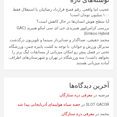
عجیب اما واقعی: رقم فسخ قرارداد رضائیان با استقلال فقط
۱۰۰ میلیون تومان است!
آیا سطح هوش انسان‌ها در حال کاهش است؟
بررسی کراس‌اوور هیبریدی جی ای سی امکو هیبرید (GAC
Emkoo Hybrid)
محمد حقیقی، صداگذار و صدابردار سینما و تلویزیون درگذشت
مدیرکل ورزش و جوانان: با توجه به کشت پاییزه چمن، ورزشگاه
تختی در فصل پیش رو امکان میزبانی از مسابقات لیگ برتر را
نخواهد داشت/ سه ورزشگاه در تهران و شهرستان‌های اطراف،
آماده میزبانی هستند
آخرین دیدگاه‌ها
مرضیه
در
معرفی دره ستارگان
SLOT GACOR
در
جعبه سیاه هواپیمای آذربایجانی پیدا شد
محمد
در
معرفی دره ستارگان