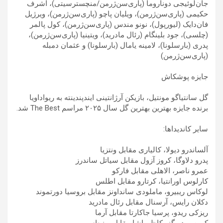
جان‌لوئیجی دوناروما (پاری‌سن‌ژرمن/منچسترسیتی)، اشرف
حکیمی (پاری‌سن‌ژرمن)، ویلیان پاچو (پاری‌سن‌ژرمن)، ویرژیل
فان‌دایک (لیورپول)، نونو مندس (پاری‌سن‌ژرمن)، کول پالمر
(چلسی)، جود بلینگام (رئال‌ مادرید)، ویتینیا (پاری‌سن‌ژرمن)،
پدری (بارسلونا)، لامینه یامال (بارسلونا) و عثمان دمبله
(پاری‌سن‌ژرمن)
جایزه پوشکاش
گل سانتیاگو مونتیل، بازیکن آرژانتینی ایندپندینته به ریواداویا
برنده جایزه بهترین بهترین گل سال ۲۰۲۵ مراسم The Best شد.
سایر کاندیداها:
آلساندرو دیولا، کالیاری مقابل ونتزیا
پدرو دلاوگا، کروز آزول مقابل سیاتل ساندرز
عمرو ناصر، الاهلی مقابل فارکو
کارلوس اورانتیا، کرتارو مقابل اطلس
لوکاس ریبیرو، ماملودی سانداونز مقابل بروسیا دورتموند
دکلان رایس، آرسنال مقابل رئال مادرید
ریزکی ریدو، پرسیا جاکارتا مقابل آرما