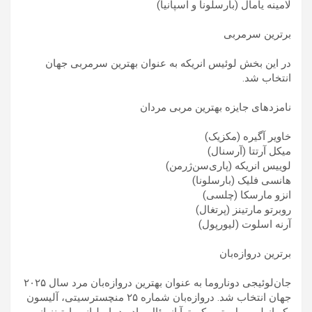
لامینه یامال (بارسلونا و اسپانیا)
برترین سرمربی
در این بخش لوئیس انریکه به عنوان بهترین سرمربی جهان
انتخاب شد.
نامزدهای جایزه بهترین مربی مردان
خاویر آگیره (مکزیک)
میکل آرتتا (آرسنال)
لوییس انریکه (پاری‌سن‌ژرمن)
هانسی فلیک (بارسلونا)
انزو مارسکا (چلسی)
روبرتو مارتینز (پرتغال)
آرنه اسلوت (لیورپول)
برترین دروازه‌بان
جان‌لوئیجی دوناروما به عنوان بهترین دروازه‌بان مرد سال ۲۰۲۵
جهان انتخاب شد. دروازه‌بان شماره ۲۵ منچسترسیتی، آلیسون