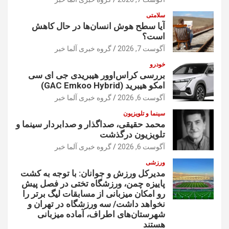
سلامتی
آیا سطح هوش انسان‌ها در حال کاهش
است؟
آگوست 7, 2026
گروه خبری آلما خبر
خودرو
بررسی کراس‌اوور هیبریدی جی ای سی
امکو هیبرید (GAC Emkoo Hybrid)
آگوست 6, 2026
گروه خبری آلما خبر
سینما و تلویزیون
محمد حقیقی، صداگذار و صدابردار سینما و
تلویزیون درگذشت
آگوست 6, 2026
گروه خبری آلما خبر
ورزشی
مدیرکل ورزش و جوانان: با توجه به کشت
پاییزه چمن، ورزشگاه تختی در فصل پیش
رو امکان میزبانی از مسابقات لیگ برتر را
نخواهد داشت/ سه ورزشگاه در تهران و
شهرستان‌های اطراف، آماده میزبانی
هستند