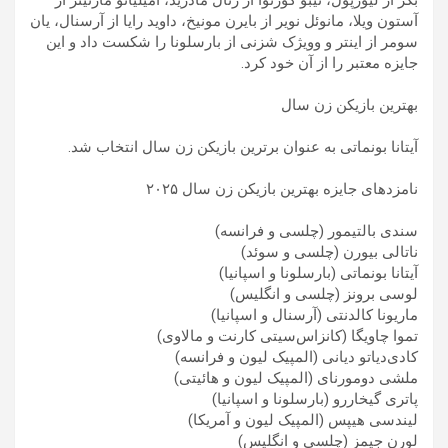
بکر از لیورپول، تیبو کورتوآ از رئال مادرید، امیلیانو مارتینز از
آستون ویلا، مانوئل نویر از بایرن مونیخ، داوید رایا از آرسنال، یان
سومر از اینتر و وویژک شزنی از بارسلونا را شکست داد و این
جایزه معتبر را از آن خود کرد.
بهترین بازیکن زن سال
آیتانا بونماتی به عنوان برترین بازیکن زن سال انتخاب شد.
نامزدهای جایزه بهترین بازیکن زن سال ۲۰۲۵
سندی بالتیمور (چلسی و فرانسه)
ناتالی بیورن (چلسی و سوئد)
آیتانا بونماتی (بارسلونا و اسپانیا)
لوسی برونز (چلسی و انگلیس)
ماریونا کالدنتی (آرسنال و اسپانیا)
تموا چاویگا (کانزاس‌سیتی کارنت و مالاوی)
کادی‌دیاتو دیانی (المپیک لیون و فرانسه)
ملشی دومورنای (المپیک لیون و هائیتی)
پاتری گیخاررو (بارسلونا و اسپانیا)
لیندسی هیپس (المپیک لیون و آمریکا)
لورن جیمز (چلسی و انگلیس)