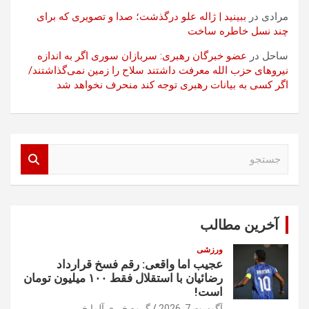
مرادی
در
ببینید | ژاله علو درگذشت؛ صدا و تصویری که برای
چند نسل خاطره ساخت
ساحل
در
عضو خبرگان رهبری: سربازان سوری اگر به اندازه
نیروهای حزب الله معرفت داشتند سلاح را زمین نمی‌گذاشتند/
اگر کسی به بیانات رهبری توجه کند منحرف نخواهد شد
ج
س
ت
ج
و
آخرین مطالب
ورزشی
عجیب اما واقعی: رقم فسخ قرارداد
رضائیان با استقلال فقط ۱۰۰ میلیون تومان
است!
آگوست 7, 2026
گروه خبری آلما خبر