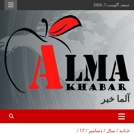
ه
جمعه, آگوست 7, 2026
حتوا
روید
آلما خبر
خـانـه
سال
دسامبر
17