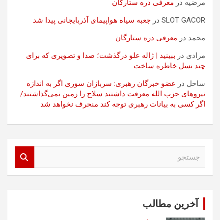
مرضیه
در
معرفی دره ستارگان
SLOT GACOR
در
جعبه سیاه هواپیمای آذربایجانی پیدا شد
محمد
در
معرفی دره ستارگان
مرادی
در
ببینید | ژاله علو درگذشت؛ صدا و تصویری که برای
چند نسل خاطره ساخت
ساحل
در
عضو خبرگان رهبری: سربازان سوری اگر به اندازه
نیروهای حزب الله معرفت داشتند سلاح را زمین نمی‌گذاشتند/
اگر کسی به بیانات رهبری توجه کند منحرف نخواهد شد
ج
س
ت
ج
و
آخرین مطالب