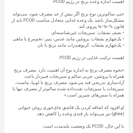
اهمیت اندازه وعده برنج در رژیم PCOD
حتی سالم‌ترین نوع برنج اگر بیش از حد مصرف شود، می‌تواند
مشکل‌ساز باشد. یک وعده غذایی متعادل مناسب PCOD باید از
قانون ½–¼–¼ پیروی کند:
• نصف بشقاب: سبزیجات غیرنشاسته‌ای
• یک‌چهارم بشقاب: پروتئین مانند عدس، پنیر، تخم‌مرغ یا ماهی
• یک‌چهارم بشقاب: کربوهیدرات مانند برنج یا نان
اهمیت ترکیب غذایی در رژیم PCOD
«نحوه مصرف برنج به اندازه نوع آن اهمیت دارد. مصرف برنج
همراه با پروتئین، چربی سالم و سبزیجات فیبردار باعث
آزادسازی تدریجی قند می‌شود. مصرف برنج با لوبیا، ماست،
سبزیجات یا سبزیجات تفت‌داده شده سالم‌تر از مصرف تنها یا
همراه با سس‌های شیرین است.»
او افزود که اضافه کردن یک قاشق چای‌خوری روغن حیوانی
(ghee) نیز می‌تواند بار قندی وعده را کاهش دهد.
با این حال، PCOD یک وضعیت بلندمدت است: