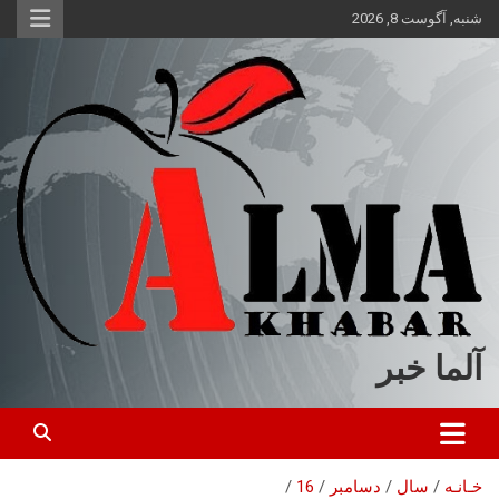
ه
شنبه, آگوست 8, 2026
حتوا
روید
آلما خبر
خـانـه
سال
دسامبر
16