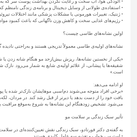
• آلودگی هوا، آب سخت و رعایت نکردن بهداشت پوست سر که به 
• استفاده‌ی طولانی از وسایل دیجیتال و برنامه‌ی زندگی نامنظم که
• ژنتیک، تغییرات هورمونی یا مشکلات پزشکی مانند اختلالات تیروئید 
• رژیم‌های غذایی سخت و کاهش وزن ناگهانی که باعث کمبود موا
اولین نشانه‌های طاسی چیست؟
نشانه‌های اولیه‌ی طاسی معمولاً تدریجی هستند و به‌راحتی نادیده 
«یکی از نخستین نشانه‌ها، ریزش بیش‌ازحد مو هنگام شانه زدن یا
شقیقه‌ها یا پیشانی، از علائم اولیه‌ی شایع به شمار می‌رود. نازک
است.»
او ادامه می‌دهد:
«برخی افراد متوجه می‌شوند دم‌اسبی موهایشان نازک‌تر شده یا 
بافت خود را از دست بدهد یا دیرتر از قبل رشد کند. در مردان، لکه
می‌شود. تشخیص زودهنگام این نشانه‌ها به شروع به‌موقع مراقبت ی
تأثیر سبک زندگی بر سلامت مو
به گفته‌ی دکتر فورتادو، سبک زندگی نقش تعیین‌کننده‌ای در سلامت 
• استرس، خواب و تغذیه سه عامل کلیدی هستند.