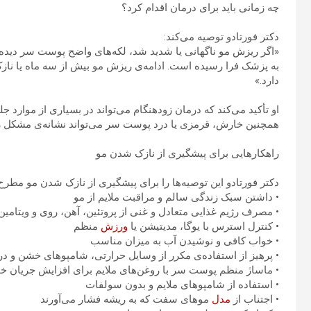
چه زمانی باید برای درمان اقدام کرد؟
دکتر فورتادو توصیه می‌کند:
«اگر ریزش مو ناگهانی یا شدید شد، لکه‌های واضح پوست سر دیده 
به پزشک فرا رسیده است. ادامه‌ی ریزش مو بیش از سه ماه یا ناز
دارد.»
او تأکید می‌کند که درمان زودهنگام می‌تواند در بسیاری از موارد 
همچنین خارش، قرمزی یا درد پوست سر می‌تواند نشانه‌ی مشکل زم
راهکارهایی برای پیشگیری از نازک شدن مو
دکتر فورتادو این توصیه‌ها را برای پیشگیری از نازک شدن مو مطرح 
• داشتن سبک زندگی سالم و مراقبت ملایم از مو
• مصرف رژیم غذایی متعادل و غنی از پروتئین، آهن، روی و ویتامین‌ها
• کنترل استرس با یوگا، مدیتیشن یا
ورزش
منظم
• خواب کافی و نوشیدن آب به میزان مناسب
• پرهیز از استفاده‌ی مکرر از وسایل حرارتی، شامپوهای خشن و د
• ماساژ منظم پوست سر با روغن‌های ملایم برای افزایش جریان خ
• استفاده از شامپوهای ملایم و بدون سولفات
• اجتناب از
مدل
موهای سفت که به ریشه فشار می‌آورند