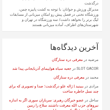
درگذشت
مدیرکل ورزش و جوانان: با توجه به کشت پاییزه چمن،
ورزشگاه تختی در فصل پیش رو امکان میزبانی از مسابقات
لیگ برتر را نخواهد داشت/ سه ورزشگاه در تهران و
شهرستان‌های اطراف، آماده میزبانی هستند
آخرین دیدگاه‌ها
مرضیه
در
معرفی دره ستارگان
SLOT GACOR
در
جعبه سیاه هواپیمای آذربایجانی پیدا شد
محمد
در
معرفی دره ستارگان
مرادی
در
ببینید | ژاله علو درگذشت؛ صدا و تصویری که برای
چند نسل خاطره ساخت
ساحل
در
عضو خبرگان رهبری: سربازان سوری اگر به اندازه
نیروهای حزب الله معرفت داشتند سلاح را زمین