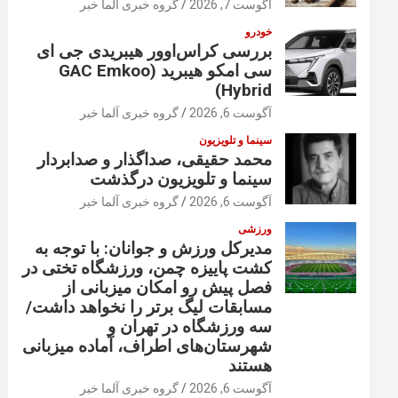
آگوست 7, 2026
گروه خبری آلما خبر
خودرو
بررسی کراس‌اوور هیبریدی جی ای
سی امکو هیبرید (GAC Emkoo
Hybrid)
آگوست 6, 2026
گروه خبری آلما خبر
سینما و تلویزیون
محمد حقیقی، صداگذار و صدابردار
سینما و تلویزیون درگذشت
آگوست 6, 2026
گروه خبری آلما خبر
ورزشی
مدیرکل ورزش و جوانان: با توجه به
کشت پاییزه چمن، ورزشگاه تختی در
فصل پیش رو امکان میزبانی از
مسابقات لیگ برتر را نخواهد داشت/
سه ورزشگاه در تهران و
شهرستان‌های اطراف، آماده میزبانی
هستند
آگوست 6, 2026
گروه خبری آلما خبر