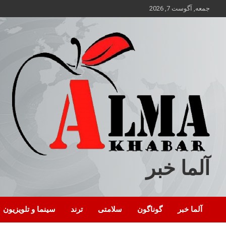
ه
جمعه, آگوست 7, 2026
حتوا
روید
آلما خبر
آلما خبر
گوناگون
سلامتی
ترند
سینما و تلویزیون