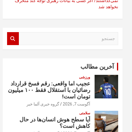
نمی‌گذاشتند/ اگر کسی به بیانات رهبری توجه کند منحرف
نخواهد شد
ج
س
ت
ج
و
آخرین مطالب
ورزشی
عجیب اما واقعی: رقم فسخ قرارداد
رضائیان با استقلال فقط ۱۰۰ میلیون
تومان است!
آگوست 7, 2026
گروه خبری آلما خبر
سلامتی
آیا سطح هوش انسان‌ها در حال
کاهش است؟