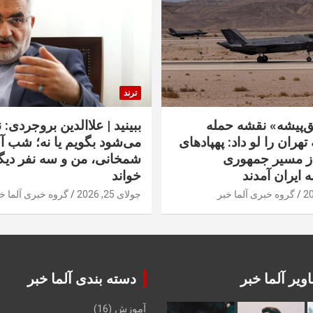
ترند
‌پیشه» نقشه حمله
ببینید | علاالدین بروجردی: 
تهران را لو داد: پهپادهای
می‌شود بگویم یا نه؛ شب آ
از مسیر جمهوری
شمخانی، من و سه نفر دیگر
ه ایران آمدند
خواند
گروه خبری آلما خبر
جولای 25, 2026
گروه خبری آلما خ
ویر آلما خبر
دسته بندی آلما خبر
آموزش
(16)