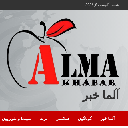
ه
شنبه, آگوست 8, 2026
حتوا
روید
آلما خبر
آلما خبر
گوناگون
سلامتی
ترند
سینما و تلویزیون