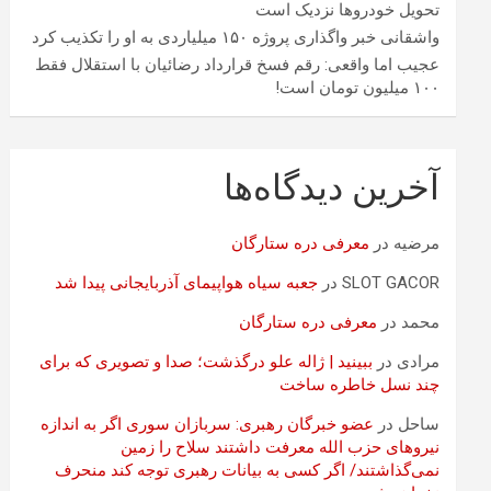
تحویل خودروها نزدیک است
واشقانی خبر واگذاری پروژه ۱۵۰ میلیاردی به او را تکذیب کرد
عجیب اما واقعی: رقم فسخ قرارداد رضائیان با استقلال فقط
۱۰۰ میلیون تومان است!
آخرین دیدگاه‌ها
مرضیه
در
معرفی دره ستارگان
SLOT GACOR
در
جعبه سیاه هواپیمای آذربایجانی پیدا شد
محمد
در
معرفی دره ستارگان
مرادی
در
ببینید | ژاله علو درگذشت؛ صدا و تصویری که برای
چند نسل خاطره ساخت
ساحل
در
عضو خبرگان رهبری: سربازان سوری اگر به اندازه
نیروهای حزب الله معرفت داشتند سلاح را زمین
نمی‌گذاشتند/ اگر کسی به بیانات رهبری توجه کند منحرف