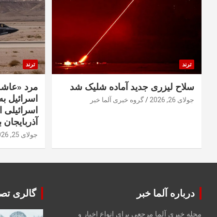
ترند
ترند
سلاح لیزری جدید آماده شلیک شد
مرد «عاشق
اسرائیل به 
جولای 26, 2026
گروه خبری آلما خبر
اسرائیلی 
آذربایجان ب
جولای 25, 2026
درباره آلما خبر
گالری تصا
مجله خبری آلما مرجعی برای انواع اخبار و