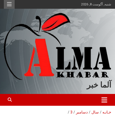
ه
شنبه, آگوست 8, 2026
حتوا
روید
آلما خبر
خـانـه
سال
دسامبر
3