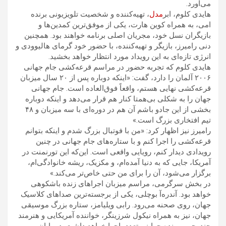
می‌آورد.
هایدی کلوم، ابر
مدل
، تهیه‌کننده و شخصیت تلویزیونی برنده
امی، به همراه کوین هارت، یکی از موفق‌ترین کمدین‌ها و
بازیگران نسل خود، مجریان اصلی برنامه خواهند بود. همچنین
دنی رامیرز، بازیگر و تهیه‌کننده، با حضور خود گرمای هالیوودی و
انرژی تازه‌ای به این رویداد مورد انتظار خواهد بخشید.
هایدی کلوم که تجربه حضور در مراسم قرعه‌کشی جام جهانی
۲۰۰۶ آلمان را دارد، گفت: «اینکه دوباره پس از ۲۰ سال میزبان
قرعه‌کشی نهایی هستم، واقعاً فوق‌العاده است. جام جهانی
جهان را به شکلی بی‌همتا کنار هم قرار می‌دهد و اینکه دوباره
بخشی از این جادو باشم آن هم در دوره‌ای با سه میزبان و ۴۸
تیم افتخاری بزرگ است.»
رامیرز نیز اظهار کرد: «من با فوتبال بزرگ شدم و اینکه بتوانم
قرعه‌کشی را اجرا کنم و با ستاره‌های جام جهانی در چنین
رویدادی دیدار کنم، رویایی واقعی است. این‌که این تورنمنت در
آمریکا، جایی که به دنیا آمده‌ام، و مکزیک، ریشه خانوادگی‌ام،
برگزار می‌شود، آن را برای من حتی خاص‌تر می‌کند.»
در بخش سرگرمی، مراسم میزبان اجراهای زنده باشکوهی
خواهد بود. آندره‌آ بوچلی، یکی از برجسته‌ترین صداهای کلاسیک
جهان، روی صحنه می‌رود. رابی ویلیامز، ستاره بزرگ موسیقی
جهان، نیز به همراه نیکول شرزینگر، خواننده آمریکایی و هنرمند