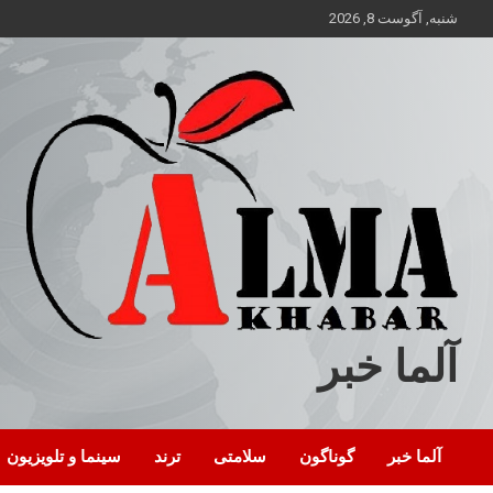
ه
شنبه, آگوست 8, 2026
حتوا
روید
آلما خبر
آلما خبر
گوناگون
سلامتی
ترند
سینما و تلویزیون