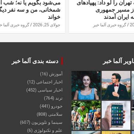
تهران را لو داد: پهپادهای
می‌شود بگویم یا نه؛ شب آ
از مسیر جمهوری
شمخانی، من و سه نفر دیگر
ه ایران آمدند
خواند
گروه خبری آلما خبر
جولای 25, 2026
گروه خبری آلما خ
ویر آلما خبر
دسته بندی آلما خبر
آموزش
(16)
اخبار اجتماعی
(12)
اخبار سیاسی
(452)
ترند
(764)
خودرو
(441)
سلامتی
(808)
سینما و تلویزیون
(607)
علم و تکنولوژی
(6)