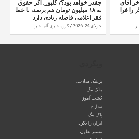
خر آقای
چقدر خواهد بود؟/ گلپور: اگر حقوق
 را فرا
به ۱۸ میلیون تومان هم برسد، با خط
فقر اعلامی فاصله زیادی دارد
بر
جولای 24, 2026
گروه خبری آلما خبر
وبگردی
پزشک سلامت
ملک مگ
کشت آموز
مدارخ
پاک مگ
ایران را بگرد
مستر تعاون