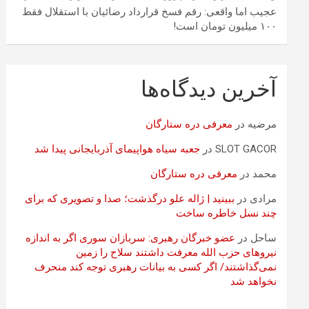
عجیب اما واقعی: رقم فسخ قرارداد رضائیان با استقلال فقط
۱۰۰ میلیون تومان است!
آخرین دیدگاه‌ها
مرضیه
در
معرفی دره ستارگان
SLOT GACOR
در
جعبه سیاه هواپیمای آذربایجانی پیدا شد
محمد
در
معرفی دره ستارگان
مرادی
در
ببینید | ژاله علو درگذشت؛ صدا و تصویری که برای
چند نسل خاطره ساخت
ساحل
در
عضو خبرگان رهبری: سربازان سوری اگر به اندازه
نیروهای حزب الله معرفت داشتند سلاح را زمین
نمی‌گذاشتند/ اگر کسی به بیانات رهبری توجه کند منحرف
نخواهد شد