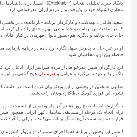
پایگاه خبری تحلیلی انتخاب (Entekhab.ir
مجازی اشتباه خود را پذیرفت و از مردم ایران عذرخواهی کرد.
سعید طالبی ـ تهیه‌کننده و کارگردان برنامه «بازمانده» ـ در بخش
که در ساخت این برنامه دو خط مشی مهم و جدی را دنبال کرده است
جای جای برنامه و دیگری هم حضور بانوان قهرمان در کنار آقایان در 
او در عین حال با پذیرش سهل‌انگاری رخ داده در برنامه بازمانده مط
فاصله بین او و مخاطبان شود.
این کارگردان ضمن عذرخواهی از مردم سراسر ایران اذعان کرد که
ناگوار را برعهده می‌گیرد و عوامل و
هنرمندان
هیچ گناهی در این ما
طالبی همچنین در بخشی از این ویدئو بیان کرده است: در ادامه م
نشوم. این فرزند کوچک خطاکار خودتان را ببخشید.
به گزارش ایسنا، صبح روز هشتم آذر ماه ویدیویی از قسمت سوم رئا
برای انجام یک مرحله از مسابقه، نمادهای کهن ایرانی همچون شی
قرار داده و به سمت آن‌ها سنگ پرتاب می‌کنند تا پازلی را خُرد کنند.
انتشار این بخش از برنامه که با اجرای مشترک دو بازیگر کشورمان