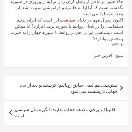
حالا هنوز دو ماهی از رطل گران زدن ترکیه از پیروزی در سوریه
نگذشته است که آنکارا به حاشیه و فراموشی سپرده شد. این
معجزه دیپلماسی است.
اکنون سوال مهم در دنیای
سیاست
این است که ایران پرچم
دیپلماسی را در کجای روابط با سوریه برمی‌افرازد؟ آیا ممکن
است دیپلماسی ایرانی هم در روابط با سوریه جهان را به حیرت
و تحسین وادارد؟
۲۷۳۰۲
منبع : آخرین خبر
راهبری
پیش‌بینی هم تیمی سابق رونالدو؛ کریستیانو بعد از جام
نوشته
جهانی بازنشسته نمی‌شود
قالیباف: برخی دغدغه حجاب ندارند؛ انگیزه‌شان سیاسی
است