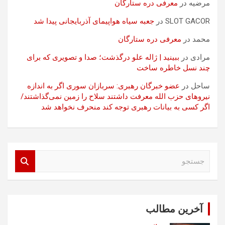
مرضیه
در
معرفی دره ستارگان
SLOT GACOR
در
جعبه سیاه هواپیمای آذربایجانی پیدا شد
محمد
در
معرفی دره ستارگان
مرادی
در
ببینید | ژاله علو درگذشت؛ صدا و تصویری که برای
چند نسل خاطره ساخت
ساحل
در
عضو خبرگان رهبری: سربازان سوری اگر به اندازه
نیروهای حزب الله معرفت داشتند سلاح را زمین نمی‌گذاشتند/
اگر کسی به بیانات رهبری توجه کند منحرف نخواهد شد
ج
س
ت
ج
و
آخرین مطالب