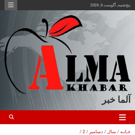
ه
پنج‌شنبه, آگوست 6, 2026
حتوا
روید
آلما خبر
خـانـه
سال
دسامبر
2