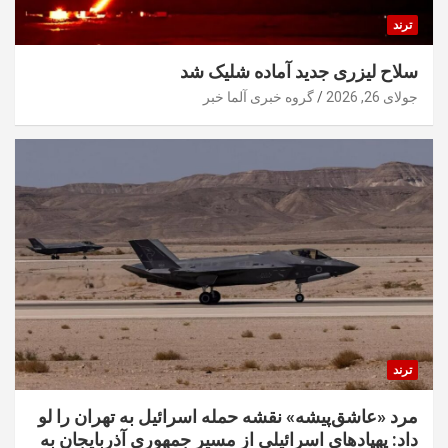
ترند
سلاح لیزری جدید آماده شلیک شد
جولای 26, 2026
گروه خبری آلما خبر
ترند
مرد «عاشق‌پیشه» نقشه حمله اسرائیل به تهران را لو
داد: پهپادهای اسرائیلی از مسیر جمهوری آذربایجان به