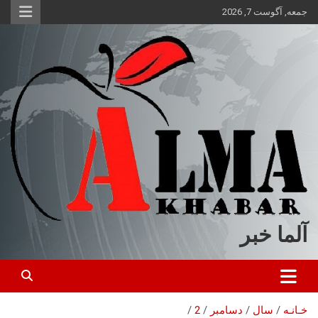
ه
جمعه, آگوست 7, 2026
حتوا
روید
آلما خبر
خـانـه
سال
دسامبر
2