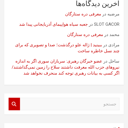
آخرین دیدگاه‌ها
مرضیه
در
معرفی دره ستارگان
SLOT GACOR
در
جعبه سیاه هواپیمای آذربایجانی پیدا شد
محمد
در
معرفی دره ستارگان
مرادی
در
ببینید | ژاله علو درگذشت؛ صدا و تصویری که برای
چند نسل خاطره ساخت
ساحل
در
عضو خبرگان رهبری: سربازان سوری اگر به اندازه
نیروهای حزب الله معرفت داشتند سلاح را زمین نمی‌گذاشتند/
اگر کسی به بیانات رهبری توجه کند منحرف نخواهد شد
ج
س
ت
ج
و