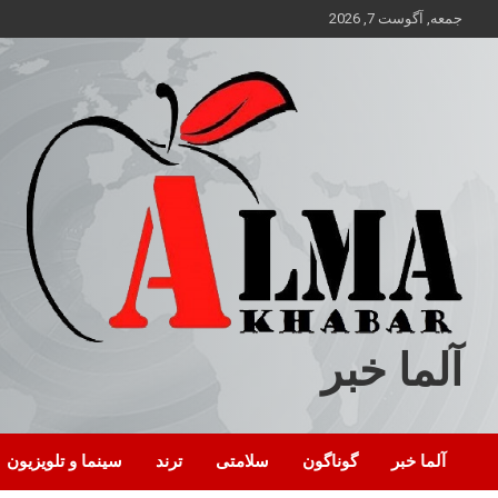
ه
جمعه, آگوست 7, 2026
حتوا
روید
آلما خبر
آلما خبر
گوناگون
سلامتی
ترند
سینما و تلویزیون