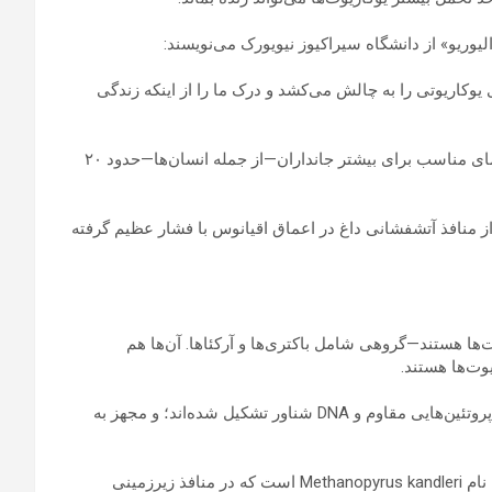
یوریو» از دانشگاه سیراکیوز نیویورک می‌نویسند:
وکاریوتی را به چالش می‌کشد و درک ما را از اینکه زندگی
زندگی روی زمین معمولاً در محدوده شرایط خاصی تجمع دارد و دمای مناسب برای بیشتر جانداران—از جمله انسان‌ها—حدود ۲۰
 از منافذ آتشفشانی داغ در اعماق اقیانوس با فشار عظیم گرفته
ت‌ها هستند—گروهی شامل باکتری‌ها و آرکئاها. آن‌ها هم
یوت‌ها هستند.
پروکاریوت‌ها هسته یا اندامک ندارند و اساساً از یک غشای سلولی، پروتئین‌هایی مقاوم و DNA شناور تشکیل شده‌اند؛ و مجهز به
مقاوم‌ترین موجود شناخته‌شده روی زمین در برابر گرما، آرکئایی به نام Methanopyrus kandleri است که در منافذ زیرزمینی