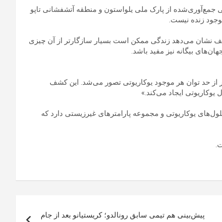
الی‌های DNA تقریباً مشابهی در نمونه‌های DNA محیطی جمع‌آوری‌شده از پارک ملی یلواستون و منطقه آتشفشانی تاپو
که I. cascadensis تنها نیست. این کشف نشان می‌دهد زندگی ممکن است بسیار سازگارتر از آن چیزی
ن‌های بیگانه نیز مفید باشد.
 می‌کند که پیش‌تر از حد توان هر موجود یوکاریوتی تصور می‌شد. این کشف
یوکاریوتی ایجاد می‌کند.»
لول‌های یوکاریوتی و مجموعه پارامترهای غیرزیستی دارد که
پیش‌بینی هم تیمی سابق رونالدو؛ کریستیانو بعد از جام