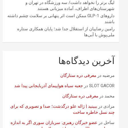
لیگ برتر را نخواهد داشت/ سه ورزشگاه در تهران و
شهرستان‌های اطراف، آماده میزبانی هستند
داروهای GLP-1 ممکن است اثر پنهانی بر سلامت چشم داشته
باشند
رامین رضاییان از استقلال جدا شد؛ پایان همکاری ستاره
ملی‌پوش با آبی‌ها
آخرین دیدگاه‌ها
مرضیه
در
معرفی دره ستارگان
SLOT GACOR
در
جعبه سیاه هواپیمای آذربایجانی پیدا شد
محمد
در
معرفی دره ستارگان
مرادی
در
ببینید | ژاله علو درگذشت؛ صدا و تصویری که برای
چند نسل خاطره ساخت
ساحل
در
عضو خبرگان رهبری: سربازان سوری اگر به اندازه