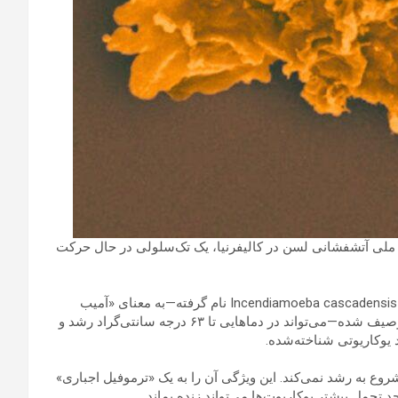
Ent) : در آب‌های سوزان پارک ملی آتشفشانی لسن در کالیفرنیا، یک تک‌سلولی در حال حرکت
به‌گزارش انتخاب و به نقل از sciencealert؛ این جاندار که به‌تازگی Incendiamoeba cascadensis نام گرفته—به معنای «آمیب
آتشین از کاسکیدز» و همان‌طور که در نسخه پیش‌انتشار bioRxiv توصیف شده—می‌تواند در دماهایی تا ۶۳ درجه سانتی‌گراد رشد و
یوکاریوتی شناخته‌شده.
 به ۴۲ درجه سانتی‌گراد نرسد، شروع به رشد نمی‌کند. این ویژگی آن را به یک «ترموفیل اجباری»
تحمل بیشتر یوکاریوت‌ها می‌تواند زنده بماند.