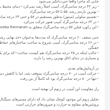
جایی که ماجرا واقعاً حیرت‌انگیز می‌شود
• زیر ۴۲ درجه سانتی‌گراد، آمیب اصلاً رشد نمی‌کرد—دمای محیط برایش کافی گرم نبود.
• بهترین بازه‌ی رشد: ۵۵ تا ۵۷ درجه سانتی‌گراد
• تقسیم سلولی (میتوز) به‌طور مستقیم در ۵۸ و حتی ۶۳ درجه سانتی‌گراد مشاهده شد.
• در ۶۴ درجه سانتی‌گراد آمیب هنوز حرکت می‌کرد.
• این رکورد قبلیِ ۵۷ درجه سانتی‌گراد متعلق به Echinamoeba thermarum را شکست.
حتی سقف ۶۰ درجه سانتی‌گراد که مدت‌ها به‌عنوان «حد نهایی رشد یوکاریوت‌ها» فرض می‌شد، با این کشف نقض شد.
• در ۶۶ درجه سانتی‌گراد، آمیب شروع به ساخت ساختارهای حف
خفتگی.
• جالب اینکه در ۲۵ درجه سانتی‌گراد هم کیست ساخت—که 
و بسیاری در دمای اتاق بهترین رشد را دارند.
در آزمایش‌های بعدی:
• حرکت آمیب در ۷۰ درجه سانتی‌گراد متوقف شد، اما با کاهش دما دوباره زنده شد.
• تنها در ۸۰ درجه سانتی‌گراد بود که کاملاً از بین رفت.
راز مقاومت این آمیب در ژنوم آن نهفته است
تحلیل ژنوم این موجود کوچک نشان داد که دارای مسیرهای سیگنال
پروتئین‌های مقاوم به حرارت و چپرون‌های حرارتی است.