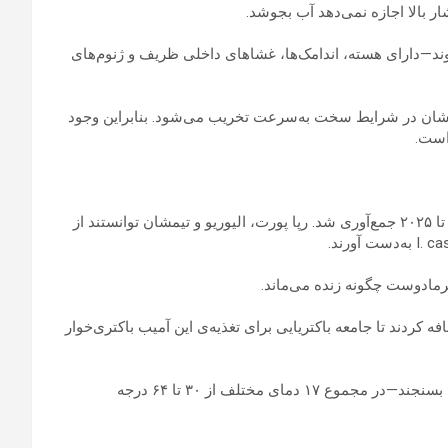
وند—دارای هسته، اندامک‌ها، غشاهای داخلی ظریف و ژنوم‌های
‌هایشان در شرایط سخت به‌سرعت تخریب می‌شود. بنابراین وجود
این جاندار در آب‌های داغ پارک آتشفشانی لسن بین سال‌های ۲۰۲۳ تا ۲۰۲۵ جمع‌آوری شد. رپا پورت، الیوریو و تیمشان توانستند از
رما‌دوست چگونه زنده می‌ماند.
افه کردند تا جامعه باکتریایی برای تغذیه‌ی این آمیب باکتری‌خوار
سپس دمای هر فلاسک را تغییر دادند تا محدوده تحمل این جاندار را بسنجند—در مجموع ۱۷ دمای مختلف از ۳۰ تا ۶۴ درجه