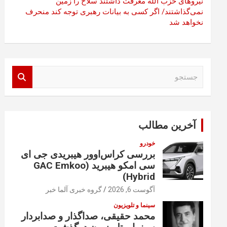
نیروهای حزب الله معرفت داشتند سلاح را زمین
نمی‌گذاشتند/ اگر کسی به بیانات رهبری توجه کند منحرف
نخواهد شد
ج
س
ت
ج
و
آخرین مطالب
خودرو
بررسی کراس‌اوور هیبریدی جی ای
سی امکو هیبرید (GAC Emkoo
Hybrid)
آگوست 6, 2026
گروه خبری آلما خبر
سینما و تلویزیون
محمد حقیقی، صداگذار و صدابردار