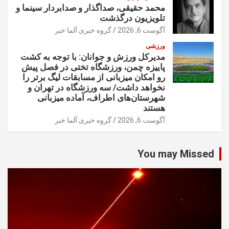
محمد حقیقی، صداگذار و صدابردار سینما و
تلویزیون درگذشت
آگوست 6, 2026
گروه خبری آلما خبر
ورزشی
مدیرکل ورزش و جوانان: با توجه به کشت
پاییزه چمن، ورزشگاه تختی در فصل پیش
رو امکان میزبانی از مسابقات لیگ برتر را
نخواهد داشت/ سه ورزشگاه در تهران و
شهرستان‌های اطراف، آماده میزبانی
هستند
آگوست 6, 2026
گروه خبری آلما خبر
You may Missed