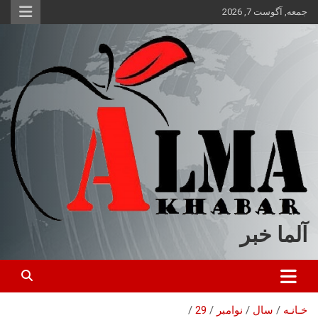
ه
جمعه, آگوست 7, 2026
حتوا
روید
آلما خبر
خـانـه
سال
نوامبر
29