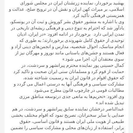
بهشید برخوردار، نماینده زرتشتان ایران در مجلس شورای
اسلامی، بر میراث کهن ایران و نقش آن در ترویج صلح، عدالت و
همزیستی فرهنگی تأکید کرد.
وی با اشاره به منشور حقوق بشر کوروش و ثبت آن در یونسکو،
یادآور شد که احترام به تنوع دینی و فرهنگی ریشه‌ای تاریخی در
تمدن ایرانی دارد. برخوردار در ادامه افزود: «در ایران، ادیان
توحیدی از حقوق کامل شهروندی برخوردارند؛ به طوری که
انجام مناسک، احوال شخصیه، مدارس و انجمن‌های دینی آزاد و
فعال هستند و جشن‌های باستانی مانند نوروز و مهرگان نیز از
سوی معتقدان آن، اجرا می شود.»
کمال حسینی پور نماینده محترم پیرانشهر و سردشت، در
حمایت از قوم کرد و مسلمانان سنی ایران صحبت و تاکید کرد
که حقوق اقوام در قانون ایران به رسمیت شناخته شده،
مشارکت سیاسی و فرهنگی آنها به درستی اعمال می گردد و
مطالبات قومی در چارچوب قانون مطرح می‌شود.
وی افزود: «تحریم‌ها به مانعی جدی درتوسعه مناطق مرزی
تبدیل شده اند.»
عبدالناصر درخشان نماینده سابق پیرانشهر و سردشت، در هم
صدایی با سایر سخنرانان، تصریح نمود که اقوام مختلف بخشی
طبیعی از هویت ملی‌ ایران هستند و قانون اساسی، حقوق
برابر، استفاده از زبان‌های محلی و مشارکت سیاسی را تضمین