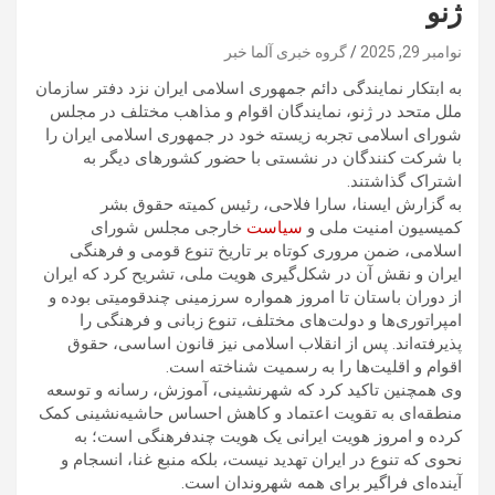
ژنو
نوامبر 29, 2025
گروه خبری آلما خبر
به ابتکار نمایندگی دائم جمهوری اسلامی ایران نزد دفتر سازمان
ملل متحد در ژنو، نمایندگان اقوام و مذاهب مختلف در مجلس
شورای اسلامی تجربه زیسته خود در جمهوری اسلامی ایران را
با شرکت کنندگان در نشستی با حضور کشورهای دیگر به
اشتراک گذاشتند.
به گزارش ایسنا، سارا فلاحی، رئیس کمیته حقوق بشر
کمیسیون امنیت ملی و
سیاست
خارجی مجلس شورای
اسلامی، ضمن مروری کوتاه بر تاریخ تنوع قومی و فرهنگی
ایران و نقش آن در شکل‌گیری هویت ملی، تشریح کرد که ایران
از دوران باستان تا امروز همواره سرزمینی چندقومیتی بوده و
امپراتوری‌ها و دولت‌های مختلف، تنوع زبانی و فرهنگی را
پذیرفته‌اند. پس از انقلاب اسلامی نیز قانون اساسی، حقوق
اقوام و اقلیت‌ها را به رسمیت شناخته است.
وی همچنین تاکید کرد که شهرنشینی، آموزش، رسانه و توسعه
منطقه‌ای به تقویت اعتماد و کاهش احساس حاشیه‌نشینی کمک
کرده و امروز هویت ایرانی یک هویت چندفرهنگی است؛ به
نحوی که تنوع در ایران تهدید نیست، بلکه منبع غنا، انسجام و
آینده‌ای فراگیر برای همه شهروندان است.