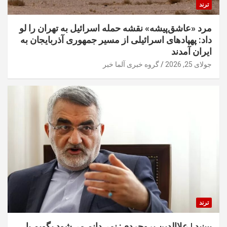
ترند
مرد «عاشق‌پیشه» نقشه حمله اسرائیل به تهران را لو
داد: پهپادهای اسرائیلی از مسیر جمهوری آذربایجان به
ایران آمدند
جولای 25, 2026
گروه خبری آلما خبر
ترند
ببینید | علاالدین بروجردی: نمی‌دانم می‌شود بگویم یا