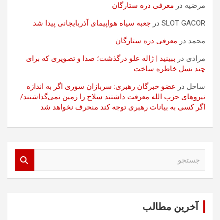
مرضیه
در
معرفی دره ستارگان
SLOT GACOR
در
جعبه سیاه هواپیمای آذربایجانی پیدا شد
محمد
در
معرفی دره ستارگان
مرادی
در
ببینید | ژاله علو درگذشت؛ صدا و تصویری که برای
چند نسل خاطره ساخت
ساحل
در
عضو خبرگان رهبری: سربازان سوری اگر به اندازه
نیروهای حزب الله معرفت داشتند سلاح را زمین نمی‌گذاشتند/
اگر کسی به بیانات رهبری توجه کند منحرف نخواهد شد
ج
س
ت
ج
و
آخرین مطالب