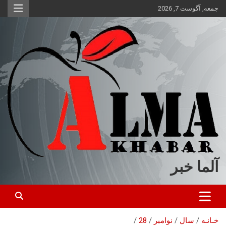
ه
جمعه, آگوست 7, 2026
حتوا
روید
آلما خبر
خـانـه
سال
نوامبر
28