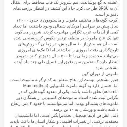
آغشته به گچ پوشاندند، تیم شرودر یک قاب محافظ برای انتقال
آن به SRSU طراحی کرد. حالا این کشف در انتظار بررسی‌های
دقیق‌تر است.
اگرچه گونه‌های مختلف ماموت و ماستودون تا حدود ۱۲,۰۰۰
سال پیش در سراسر آمریکای شمالی وجود داشتند، اما تعداد
کمی از آن‌ها به غرب تگزاس مهاجرت کردند. شرودر می‌گوید
تنها یک عاج ماموت در منطقه ترنس-پکوس کربن‌سنجی شده
است، آن‌ هم بیش از ۶۰ سال پیش، در زمانی که روش‌های
تاریخ‌گذاری دقت امروزی را نداشتند. اما تکنیک‌های امروزی
می‌توانند محدوده زمانی را تا ۵۰۰ سال دقیق‌تر کنند. شرودر
انتظار دارد که تخمین سن دقیق این فسیل طی چند ماه آینده
مشخص شود.
ماموتی از دوران کهن
هنوز مشخص نیست این عاج متعلق به کدام گونه ماموت است،
اما احتمال دارد به گونه ماموت کلمبیایی (Mammuthus
columbi) تعلق داشته باشد، یکی از معدود گونه‌هایی که در
تگزاس ثبت شده است. ماموت‌های کلمبیایی از بستگان دور
ماموت‌های پشمالو بودند، اما می‌توانستند تا حدود ۴ متر ارتفاع
داشته باشند و وزنشان به ۱۰ تن برسد.
دلیل انقراض آن‌ها همچنان بحث‌برانگیز است، اما دانشمندان
معتقدند ترکیبی از تغییرات اقلیمی و شکار انسان‌ها باعث ناپدید