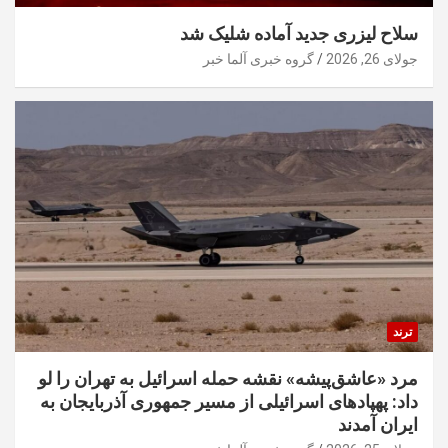
سلاح لیزری جدید آماده شلیک شد
جولای 26, 2026
گروه خبری آلما خبر
ترند
مرد «عاشق‌پیشه» نقشه حمله اسرائیل به تهران را لو
داد: پهپادهای اسرائیلی از مسیر جمهوری آذربایجان به
ایران آمدند