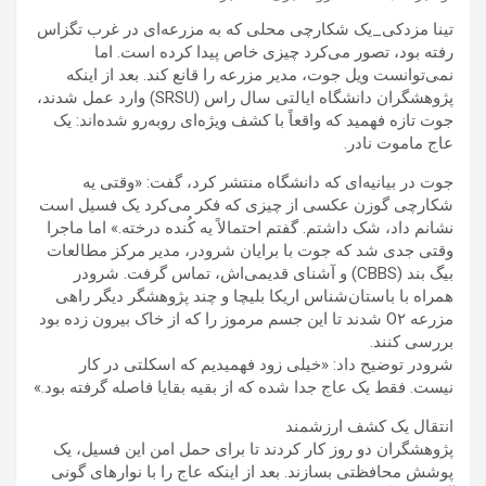
تینا مزدکی_یک شکارچی محلی که به مزرعه‌ای در غرب تگزاس
رفته بود، تصور می‌کرد چیزی خاص پیدا کرده است. اما
نمی‌توانست ویل جوت، مدیر مزرعه را قانع کند. بعد از اینکه
پژوهشگران دانشگاه ایالتی سال راس (SRSU) وارد عمل شدند،
جوت تازه فهمید که واقعاً با کشف ویژه‌ای روبه‌رو شده‌اند: یک
عاج ماموت نادر.
جوت در بیانیه‌ای که دانشگاه منتشر کرد، گفت: «وقتی یه
شکارچی گوزن عکسی از چیزی که فکر می‌کرد یک فسیل است
نشانم داد، شک داشتم. گفتم احتمالاً یه کُنده درخته.» اما ماجرا
وقتی جدی شد که جوت با برایان شرودر، مدیر مرکز مطالعات
بیگ بند (CBBS) و آشنای قدیمی‌اش، تماس گرفت. شرودر
همراه با باستان‌شناس اریکا بلیچا و چند پژوهشگر دیگر راهی
مزرعه O۲ شدند تا این جسم مرموز را که از خاک بیرون زده بود
بررسی کنند.
شرودر توضیح داد: «خیلی زود فهمیدیم که اسکلتی در کار
نیست. فقط یک عاج جدا شده که از بقیه بقایا فاصله گرفته بود.»
انتقال یک کشف ارزشمند
پژوهشگران دو روز کار کردند تا برای حمل امن این فسیل، یک
پوشش محافظتی بسازند. بعد از اینکه عاج را با نوارهای گونی