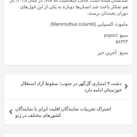
شدنشان شده است. جالب اینجاست که حالا، در سال ۲۰۲۵، باز
هم شکار باعث شد انسان‌ها دوباره به یکی از این غول‌های
دوران یخبندان برسند.
ماموت کلمبیایی (Mammuthus columbi)
منبع: popsci
۵۸۳۲۳
منبع : آخرین خبر
راهبری
دشت ۳ امتیازی گل‌گهر در جنوب؛ سقوط آزاد استقلال
نوشته
خوزستان ادامه دارد
اشتراک تجربیات نمایندگان اقلیت ایران با نمایندگان
کشورهای مختلف در ژنو