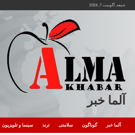
ه
جمعه, آگوست 7, 2026
حتوا
روید
آلما خبر
آلما خبر
گوناگون
سلامتی
ترند
سینما و تلویزیون