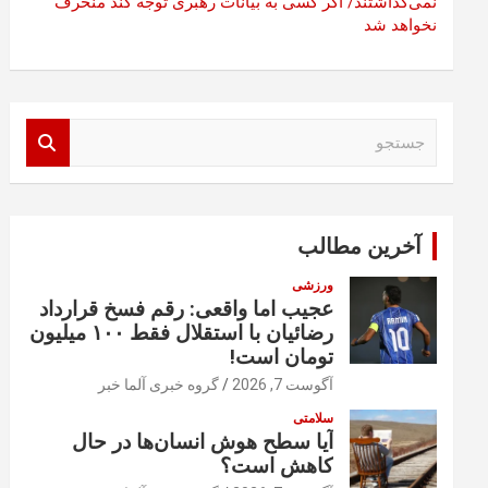
نمی‌گذاشتند/ اگر کسی به بیانات رهبری توجه کند منحرف
نخواهد شد
ج
س
ت
ج
و
آخرین مطالب
ورزشی
عجیب اما واقعی: رقم فسخ قرارداد
رضائیان با استقلال فقط ۱۰۰ میلیون
تومان است!
آگوست 7, 2026
گروه خبری آلما خبر
سلامتی
آیا سطح هوش انسان‌ها در حال
کاهش است؟