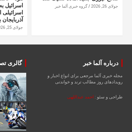
اسرائیل به 
جولای 26, 2026
گروه خبری آلما خبر
اسرائیلی 
آذربایجان ب
جولای 25, 2026
درباره آلما خبر
گالری تصا
مجله خبری آلما مرجعی برای انواع اخبار و
رویدادهای روز مطالب ترند و خواندنی
طراحی و سئو :
احمد عبداللهی