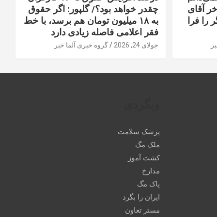
خر آقای
چقدر خواهد بود؟/ گلپور: اگر حقوق
 را فرا
به ۱۸ میلیون تومان هم برسد، با خط
فقر اعلامی فاصله زیادی دارد
بر
جولای 24, 2026
گروه خبری آلما خبر
وبگردی
پزشک سلامت
ملک مگ
کشت آموز
مدارخ
پاک مگ
ایران را بگرد
مستر تعاون