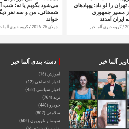
تهران را لو داد: پهپادهای
می‌شود بگویم یا نه؛ شب آ
از مسیر جمهوری
شمخانی، من و سه نفر دیگر
ه ایران آمدند
خواند
گروه خبری آلما خبر
جولای 25, 2026
گروه خبری آلما خ
ویر آلما خبر
دسته بندی آلما خبر
آموزش
(16)
اخبار اجتماعی
(12)
اخبار سیاسی
(452)
ترند
(764)
خودرو
(440)
سلامتی
(807)
سینما و تلویزیون
(606)
علم و تکنولوژی
(6)