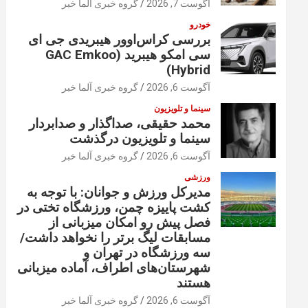
آگوست 7, 2026
گروه خبری آلما خبر
خودرو
بررسی کراس‌اوور هیبریدی جی ای
سی امکو هیبرید (GAC Emkoo
Hybrid)
آگوست 6, 2026
گروه خبری آلما خبر
سینما و تلویزیون
محمد حقیقی، صداگذار و صدابردار
سینما و تلویزیون درگذشت
آگوست 6, 2026
گروه خبری آلما خبر
ورزشی
مدیرکل ورزش و جوانان: با توجه به
کشت پاییزه چمن، ورزشگاه تختی در
فصل پیش رو امکان میزبانی از
مسابقات لیگ برتر را نخواهد داشت/
سه ورزشگاه در تهران و
شهرستان‌های اطراف، آماده میزبانی
هستند
آگوست 6, 2026
گروه خبری آلما خبر