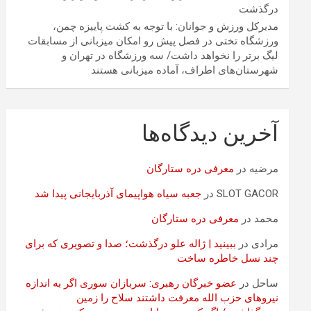
درگذشت
مدیرکل ورزش و جوانان: با توجه به کشت پاییزه چمن،
ورزشگاه تختی در فصل پیش رو امکان میزبانی از مسابقات
لیگ برتر را نخواهد داشت/ سه ورزشگاه در تهران و
شهرستان‌های اطراف، آماده میزبانی هستند
آخرین دیدگاه‌ها
مرضیه
در
معرفی دره ستارگان
SLOT GACOR
در
جعبه سیاه هواپیمای آذربایجانی پیدا شد
محمد
در
معرفی دره ستارگان
مرادی
در
ببینید | ژاله علو درگذشت؛ صدا و تصویری که برای
چند نسل خاطره ساخت
ساحل
در
عضو خبرگان رهبری: سربازان سوری اگر به اندازه
نیروهای حزب الله معرفت داشتند سلاح را زمین