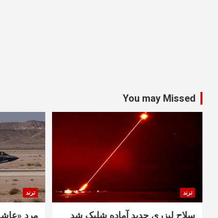
You may Missed
ترند
ترند
سلاح لیزری جدید آماده شلیک شد
مرد «عاشق