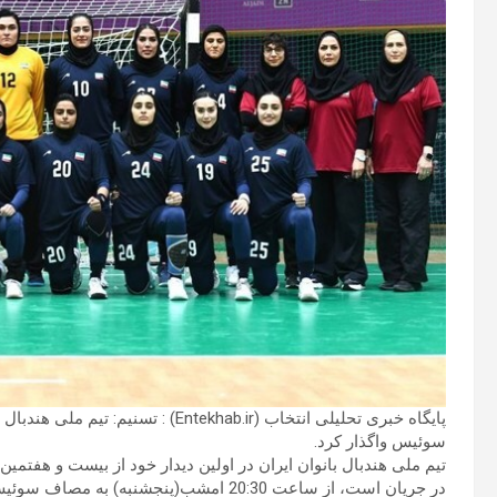
پایگاه خبری تحلیلی انتخاب (Entekhab.ir
سوئیس واگذار کرد.
در جریان است، از ساعت 20:30 امشب(پنجشنبه) به مصاف سوئیس رفت.