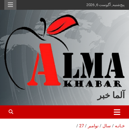
ه
پنج‌شنبه, آگوست 6, 2026
حتوا
روید
آلما خبر
خـانـه
سال
نوامبر
27