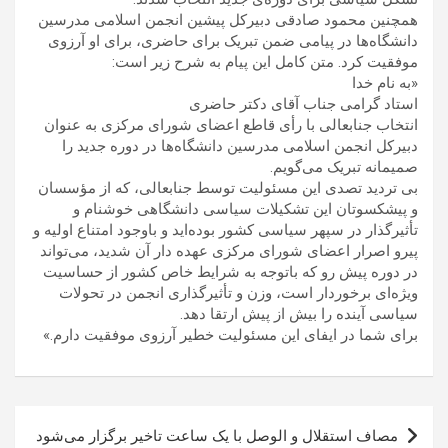
همچنین محمود صادقی دبیرکل پیشین انجمن اسلامی مدرسین
دانشگاه‌ها در پیامی ضمن تبریک برای حاضری، برای او آرزوی
موفقیت کرد. متن کامل این پیام به شرح زیر است:
«به نام خدا
استاد گرامی جناب آقای دکتر حاضری
انتخاب جنابعالی با رأی قاطع اعضای شورای مرکزی به عنوان
دبیرکل انجمن اسلامی مدرسین دانشگاه‌ها در دوره جدید را
صمیمانه تبریک می‌گویم.
بی تردید تصدی این مسئولیت توسط جنابعالی، که از مؤسسان
و پیشکسوتان این تشکیلات سیاسی دانشگاهی خوشنام و
تأثیرگذار در سپهر سیاسی کشور بوده‌اید و باوجود امتناع اولیه و
پیرو اصرار اعضای شورای مرکزی عهده دار آن شدید، می‌تواند
در دوره پیش رو که باتوجه به شرایط خاص کشور از حساسیت
ویژه‌ای برخوردار است، وزن و تأثیرگذاری انجمن در تحولات
سیاسی آینده را بیش از پیش ارتقا دهد.
برای شما در ایفای این مسئولیت خطیر آرزوی موفقیت دارم.»
راهبری
مصاف استقلال و الوصل با یک ساعت تاخیر برگزار می‌شود