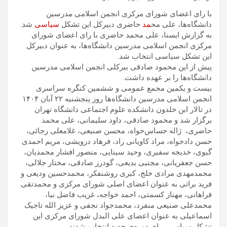
با رای اعضای شورای مرکزی انجمن اسلامی مدرسین
دانشگاه‌ها، علی مح
مد
حاضری دبیرکل این تشکل
سیاسی
شد.
به گزارش ایسنا، علی محمد حاضری با رای اعضای شورای
مرکزی انجمن اسلامی مدرسین دانشگاه‌ها، به عنوان دبیرکل
این تشکل سیاسی انتخاب شد.
پیش از این محمود صادقی بیرکلی انجمن اسلامی مدرسین
دانشگاه‌ها را بر عهده داشت.
بیست و یکمین مجمع عمومی و ششمین کنگره سراسری
انجمن اسلامی مدرسین دانشگاه‌ها روز پنجشنبه ۲۲ آبان ۱۴۰۴
در تالار ابن خلدون دانشکده علوم اجتماعی دانشگاه تهران
برگزار شد و محمود صادقی، داود سلیمانی، علی محمد
حاضری، ژاله حساس‌خواه، محسن صنیعی، غلامعلی رجائی،
حسن دادخواه، مراد کاویانی راد، فرهاد درویشی، مریم احمدی
گیوی، خدیجه سفیری، وحید سینایی، منصور افشار محمدیان،
حسن جعفریانی، مجتبی بدیعی، گودرز صادقی، مختار جلالی،
محمدمهدی مرادی خلج، کبری روشنفکر، محمدحسین ودیعی و
فرید براتی به عنوان اعضای اصلی شورای مرکزی و محمدتقی
فراهانی، مهناز کسمتی، احمد خواجه، غریب فاضل نیا،
محمدعلی صنیعی منفرد، محمدجواد نجفی و عزیز الله تاجیک
اسماعیلی به عنوان اعضای علی البدل شورای مرکزی این
تشکل سیاسی برای دوره‌ی جدید انتخاب شدند.