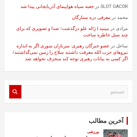
SLOT GACOR
در
جعبه سیاه هواپیمای آذربایجانی پیدا شد
محمد
در
معرفی دره ستارگان
مرادی
در
ببینید | ژاله علو درگذشت؛ صدا و تصویری که برای
چند نسل خاطره ساخت
ساحل
در
عضو خبرگان رهبری: سربازان سوری اگر به اندازه
نیروهای حزب الله معرفت داشتند سلاح را زمین نمی‌گذاشتند/
اگر کسی به بیانات رهبری توجه کند منحرف نخواهد شد
ج
س
ت
ج
و
آخرین مطالب
ورزشی