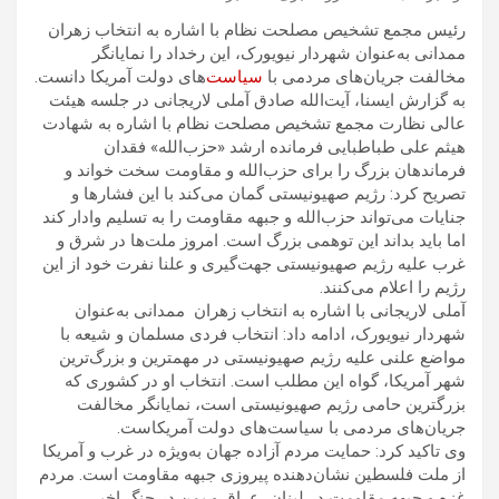
رئیس مجمع تشخیص مصلحت نظام با اشاره به انتخاب زهران
ممدانی به‌عنوان شهردار نیویورک، این رخداد را نمایانگر
مخالفت جریان‌های مردمی با
سیاست
‌های دولت آمریکا دانست.
به گزارش ایسنا، آیت‌الله صادق آملی لاریجانی در جلسه هیئت
عالی نظارت مجمع تشخیص مصلحت نظام با اشاره به شهادت
هیثم علی طباطبایی فرمانده ارشد «حزب‌الله» فقدان
فرماندهان بزرگ را برای حزب‌الله و مقاومت سخت خواند و
تصریح کرد: رژیم صهیونیستی گمان می‌کند با این فشارها و
جنایات می‌تواند حزب‌الله و جبهه مقاومت را به تسلیم وادار کند
اما باید بداند این توهمی بزرگ است. امروز ملت‌ها در شرق و
غرب علیه رژیم صهیونیستی جهت‌گیری و علنا نفرت خود از این
رژیم را اعلام می‌کنند.
آملی لاریجانی با اشاره به انتخاب زهران ممدانی به‌عنوان
شهردار نیویورک، ادامه داد: انتخاب فردی مسلمان و شیعه با
مواضع علنی علیه رژیم صهیونیستی در مهمترین و بزرگ‌ترین
شهر آمریکا، گواه این مطلب است. انتخاب او در کشوری که
بزرگترین حامی رژیم صهیونیستی است، نمایانگر مخالفت
جریان‌های مردمی با سیاست‌های دولت آمریکاست.
وی تاکید کرد: حمایت مردم آزاده جهان به‌ویژه در غرب و آمریکا
از ملت فلسطین نشان‌دهنده پیروزی جبهه مقاومت است. مردم
غزه و جبهه مقاومت در لبنان، عراق و یمن در جنگ اخیر