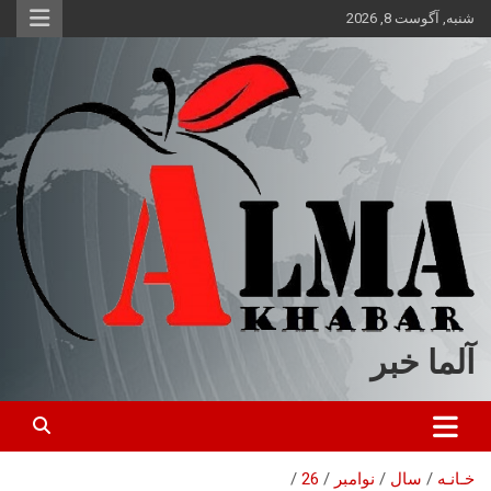
ه
شنبه, آگوست 8, 2026
حتوا
روید
آلما خبر
خـانـه
سال
نوامبر
26