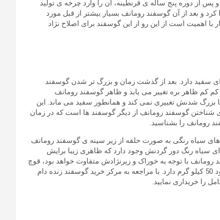
ه و پس از دوره پنج ساله ی قرنطینه، آن را وارد چرخه ی تولید
رد و بعد از آن گوسفند رومانف بسیار بیشتر از قبل مورد
با اهمیت است از این رو از این گوسفند برای اصلاح نژاد
ای سفید دارد. بعد از گذشت زمان و بزرگ تر شدن گوسفند
م کم ظاهر بره تغییر می یابد و ظاهر گوسفند رومانف
بزرگ شدنش تغییری نمی کند و همانطور سفید می ماند. این
شناختن گوسفند رومانف از دیگر گوسفند ها است که در زمان
ند رومانف را بشناسید.
ه های سیاه رنگی به صورت حلقه از زیر سینه ی گوسفند رومانف
 سیاه رنگ دور گردنش وجود دارد که ظاهری زیبا برایش
 رومانف با توجه به خوراک و زیرنژادش متفاوت خواهد بود، قوچ
رومانف وزنی حدود 50 تا 80 کیلو گرم و گوسفند رومانف وزنی حدود 50 کیلو گرم دارد. با مراجعه به مرکز خرید گوسفند زنده دام
مل را خریداری نمایید.