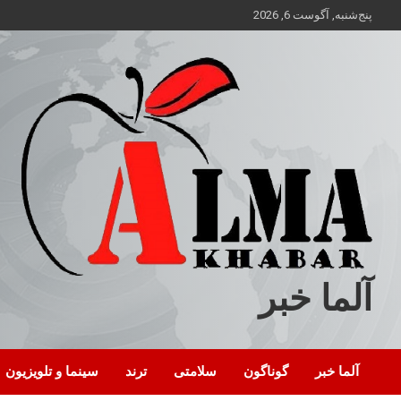
ه
پنج‌شنبه, آگوست 6, 2026
حتوا
روید
آلما خبر
آلما خبر
گوناگون
سلامتی
ترند
سینما و تلویزیون