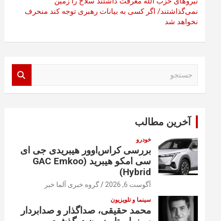
نیروهای حزب الله معرفت داشتند سلاح را زمین
نمی‌گذاشتند/ اگر کسی به بیانات رهبری توجه کند منحرف
نخواهد شد
ج
س
ت
ج
و
آخرین مطالب
خودرو
بررسی کراس‌اوور هیبریدی جی ای
سی امکو هیبرید (GAC Emkoo
Hybrid)
آگوست 6, 2026
گروه خبری آلما خبر
سینما و تلویزیون
محمد حقیقی، صداگذار و صدابردار