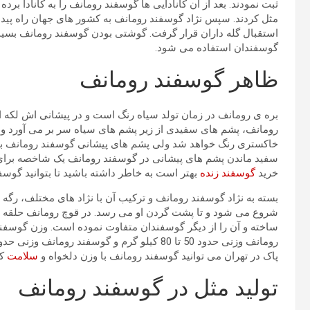
ثبت نمودند. بعد از آن کانادایی ها گوسفند رومانف را به کانادا برد
مثل کردند. سپس نژاد گوسفند رومانف به کشور های جهان راه پیدا ک
استقبال گله داران قرار گرفت. گوشتی بودن گوسفند رومانف بسیار 
گوسفندان استفاده می شود.
ظاهر گوسفند رومانف
بره ی رومانف در زمان تولد سیاه رنگ است و در پیشانی اش لکه 
رومانف، پشم های سفیدی از زیر پشم های سیاه سر بر می آورد و ک
خاکستری رنگ خواهد شد ولی پشم های پیشانی گوسفند رومانف با 
سفید ماندن پشم های پیشانی در گوسفند رومانف یک شاخصه برای 
خرید
گوسفند زنده
بهتر است به خاطر داشته باشید تا بتوانید گوسف
بسته به نژاد گوسفند رومانف و ترکیب آن با نژاد های مختلف، رگ
شروع می شود و تا پشت گردن او می رسد. در قوچ رومانف حلقه ای
ساخته و آن را از دیگر گوسفندان متفاوت نموده است. وزن گوسفند
پاک در تهران می توانید گوسفند رومانف با وزن دلخواه و
سلامت
کا
تولید مثل در گوسفند رومانف