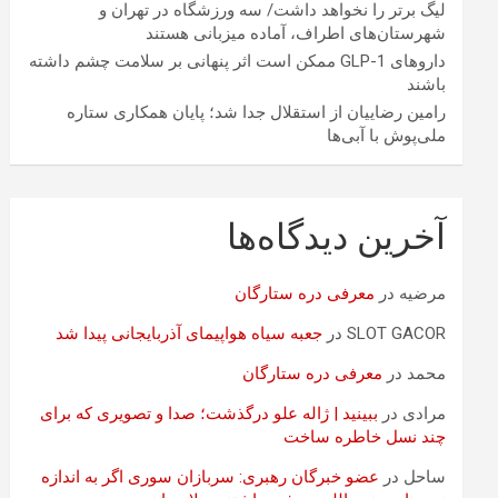
لیگ برتر را نخواهد داشت/ سه ورزشگاه در تهران و
شهرستان‌های اطراف، آماده میزبانی هستند
داروهای GLP-1 ممکن است اثر پنهانی بر سلامت چشم داشته
باشند
رامین رضاییان از استقلال جدا شد؛ پایان همکاری ستاره
ملی‌پوش با آبی‌ها
آخرین دیدگاه‌ها
مرضیه
در
معرفی دره ستارگان
SLOT GACOR
در
جعبه سیاه هواپیمای آذربایجانی پیدا شد
محمد
در
معرفی دره ستارگان
مرادی
در
ببینید | ژاله علو درگذشت؛ صدا و تصویری که برای
چند نسل خاطره ساخت
ساحل
در
عضو خبرگان رهبری: سربازان سوری اگر به اندازه