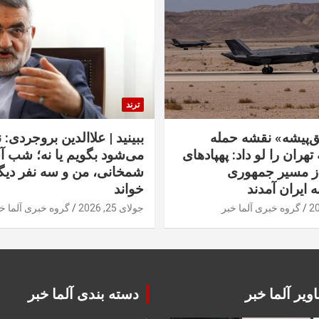
ترند
‌پیشه» نقشه حمله
ببینید | علاالدین بروجردی: 
تهران را لو داد: پهپادهای
می‌شود بگویم یا نه؛ شب آ
از مسیر جمهوری
شمخانی، من و سه نفر دیگر
ه ایران آمدند
خواند
گروه خبری آلما خبر
جولای 25, 2026
گروه خبری آلما خ
ویر آلما خبر
دسته بندی آلما خبر