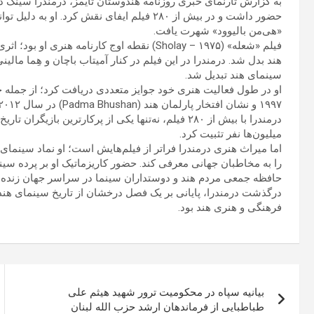
به گزارش تارنمای خبری روزنامه هندوستان تایمز، درمندرا سینگ دئ
حضور داشت و در بیش از ۲۸۰ فیلم ایفای نقش کرد
«هی‌من بالیوود» شهرت یافت.
فیلم «شعله» (Sholay – ۱۹۷۵) نقطه اوج کارنامه ه
هند بدل شد. درمندرا در این فیلم در کنار آمیتاب باچان و هِما م
سینمای هند تبدیل شد.
او در طول فعالیت هنری خود جوایز متعددی دریافت کرد؛ از جمله جا
۱۹۹۷ و نشان افتخار پارلمان هند (Padma Bhushan) در سال ۲۰۱۲.
درمندرا با بیش از ۲۸۰ فیلم، نه‌تنها یکی از پرکارترین
میلیون‌ها نفر تثبیت کرد.
اما میراث هنری درمندرا فراتر از فیلم‌هایش است؛ او نماد سینمای 
را به مخاطبان جهانی معرفی کند. حضور کاریزماتیک او بر پرده سی
حافظه جمعی مردم هند و دوستداران سینما در سراسر جهان زنده‌
درگذشت درمندرا، پایانی بر یک فصل درخشان از تاریخ سینمای هند 
فرهنگی و هنری هند بود.
راهبری
بیانیه سپاه در محکومیت ترور شهید هیثم علی
نوشته
طباطبایی از فرماندهان ارشد حزب الله لبنان