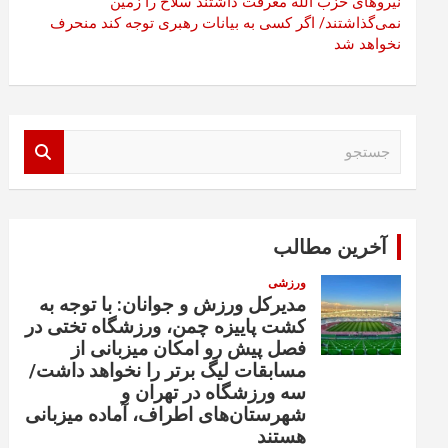
نیروهای حزب الله معرفت داشتند سلاح را زمین
نمی‌گذاشتند/ اگر کسی به بیانات رهبری توجه کند منحرف
نخواهد شد
ج
س
ت
ج
و
آخرین مطالب
ورزشی
مدیرکل ورزش و جوانان: با توجه به
کشت پاییزه چمن، ورزشگاه تختی در
فصل پیش رو امکان میزبانی از
مسابقات لیگ برتر را نخواهد داشت/
سه ورزشگاه در تهران و
شهرستان‌های اطراف، آماده میزبانی
هستند