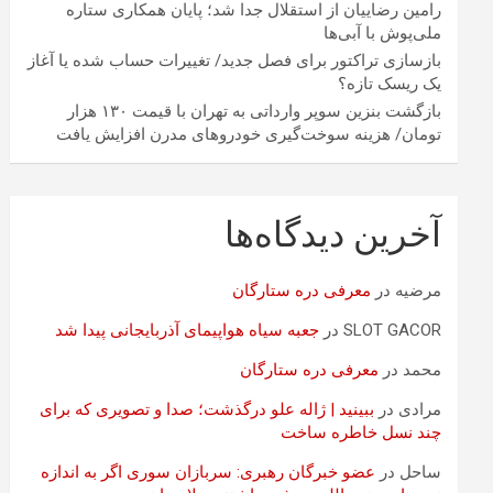
رامین رضاییان از استقلال جدا شد؛ پایان همکاری ستاره
ملی‌پوش با آبی‌ها
بازسازی تراکتور برای فصل جدید/ تغییرات حساب شده یا آغاز
یک ریسک تازه؟
بازگشت بنزین سوپر وارداتی به تهران با قیمت ۱۳۰ هزار
تومان/ هزینه سوخت‌گیری خودرو‌های مدرن افزایش یافت
آخرین دیدگاه‌ها
مرضیه
در
معرفی دره ستارگان
SLOT GACOR
در
جعبه سیاه هواپیمای آذربایجانی پیدا شد
محمد
در
معرفی دره ستارگان
مرادی
در
ببینید | ژاله علو درگذشت؛ صدا و تصویری که برای
چند نسل خاطره ساخت
ساحل
در
عضو خبرگان رهبری: سربازان سوری اگر به اندازه