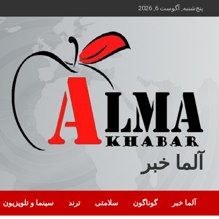
ه
پنج‌شنبه, آگوست 6, 2026
حتوا
روید
آلما خبر
آلما خبر
گوناگون
سلامتی
ترند
سینما و تلویزیون