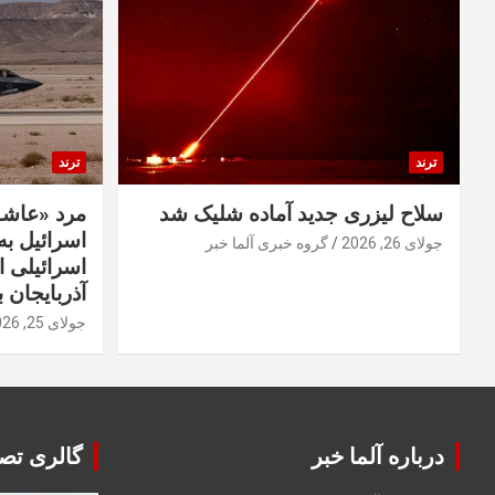
ترند
ترند
سلاح لیزری جدید آماده شلیک شد
مرد «عاشق
اسرائیل به 
جولای 26, 2026
گروه خبری آلما خبر
اسرائیلی 
آذربایجان ب
جولای 25, 2026
درباره آلما خبر
گالری تصا