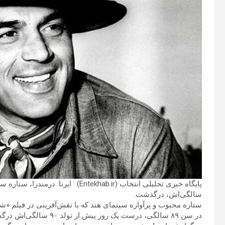
پایگاه خبری تحلیلی انتخاب (Entekhab.ir) : ایرنا: درمندرا، ستاره سینمای هند و
سالگی‌اش، درگذشت.
در سن ۸۹ سالگی، درست یک روز پیش از تولد ۹۰ سالگی‌اش درگذشت.