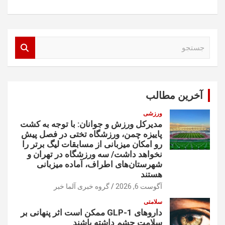
ج
س
ت
ج
و
آخرین مطالب
ورزشی
مدیرکل ورزش و جوانان: با توجه به کشت
پاییزه چمن، ورزشگاه تختی در فصل پیش
رو امکان میزبانی از مسابقات لیگ برتر را
نخواهد داشت/ سه ورزشگاه در تهران و
شهرستان‌های اطراف، آماده میزبانی
هستند
آگوست 6, 2026
گروه خبری آلما خبر
سلامتی
داروهای GLP-1 ممکن است اثر پنهانی بر
سلامت چشم داشته باشند