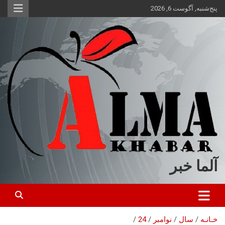
ه
پنج‌شنبه, آگوست 6, 2026
حتوا
روید
آلما خبر
خـانـه
سال
نوامبر
24