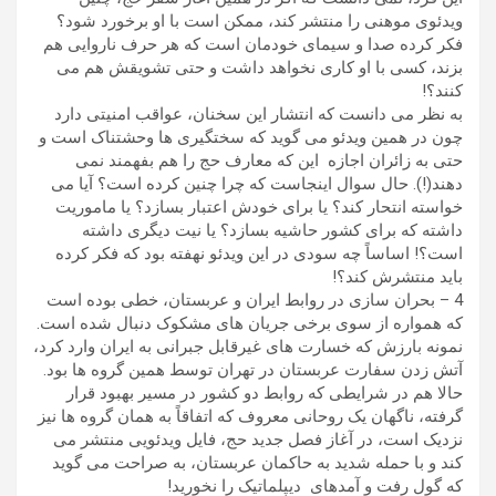
ویدئوی موهنی را منتشر کند، ممکن است با او برخورد شود؟
فکر کرده صدا و سیمای خودمان است که هر حرف ناروایی هم
بزند، کسی با او کاری نخواهد داشت و حتی تشویقش هم می
کنند؟!
به نظر می دانست که انتشار این سخنان، عواقب امنیتی دارد
چون در همین ویدئو می گوید که سختگیری ها وحشتناک است و
حتی به زائران اجازه این که معارف حج را هم بفهمند نمی
دهند(!). حال سوال اینجاست که چرا چنین کرده است؟ آیا می
خواسته انتحار کند؟ یا برای خودش اعتبار بسازد؟ یا ماموریت
داشته که برای کشور حاشیه بسازد؟ یا نیت دیگری داشته
است؟! اساساً چه سودی در این ویدئو نهفته بود که فکر کرده
باید منتشرش کند؟!
4 – بحران سازی در روابط ایران و عربستان، خطی بوده است
که همواره از سوی برخی جریان های مشکوک دنبال شده است.
نمونه بارزش که خسارت های غیرقابل جبرانی به ایران وارد کرد،
آتش زدن سفارت عربستان در تهران توسط همین گروه ها بود.
حالا هم در شرایطی که روابط دو کشور در مسیر بهبود قرار
گرفته، ناگهان یک روحانی معروف که اتفاقاً به همان گروه ها نیز
نزدیک است، در آغاز فصل جدید حج، فایل ویدئویی منتشر می
کند و با حمله شدید به حاکمان عربستان، به صراحت می گوید
که گول رفت و آمدهای دیپلماتیک را نخورید!