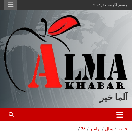
ه
جمعه, آگوست 7, 2026
حتوا
روید
آلما خبر
خـانـه
سال
نوامبر
23