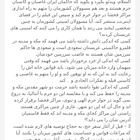
السلام، ویدئو بگیرد و بگوید که حاکمان ایران غاصبان و کاسبان
حرم هستند و بعد هم مسوولان کشورمان را متهم به راه اندازی
مراکز فحشا در جوار حرم کند و سپس این فیلم را در فضای
اینترنت منتشر کند، آیا مسوولان امنیتی کشورمان به چنین
شخصی لبخند می زنند یا همان کاری را می کنند که امنیتی های
عربستان کردند؟
کسی که اندکی دانش داشته باشد می فهمد که مکه و مدینه در
قلمرو حاکمیتی عربستان سعودی است و سعودی ها حاکم
سرزمین شان هستند نه غاصب سرزمین خودشان.
کسی که اندکی از خرد برخوردار باشد می فهمد که وقتی
میهمان وارد خانه میزبان می شود، باید قوانین خانه اش را
رعایت کند نه این که به او توهین کند و او را متهم به غاصبی و
کاسبی قبله و تفکرات الحادی و … کند.
کسی که اندکی تقوا داشته باشد حرمت دو شهر مقدس مکه و
مدینه را حفظ می کند و با مقایسه این دو حرم با آنتالیا، به دروغ
نمی گوید در جوار حرم الهی و نبوی، مراکز فحشا برقرار کرده
اند و حال آن که این دو شهر، عاری از چنین مراکزی هستند.
راستی این مراکز کجای مکه و مدینه اند که فقط قاسمیان
آدرس شان را می داند؟!
3 – قبل از آغاز سفر حج، به حجاج توصیه های لازم شده است
که مراعات قوانین و حساسیت های کشور میزبان را بکنند. آیا
این فرد، نمی دانست که اگر در همین آغاز سفر حج، چنین