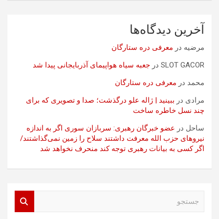
آخرین دیدگاه‌ها
مرضیه
در
معرفی دره ستارگان
SLOT GACOR
در
جعبه سیاه هواپیمای آذربایجانی پیدا شد
محمد
در
معرفی دره ستارگان
مرادی
در
ببینید | ژاله علو درگذشت؛ صدا و تصویری که برای
چند نسل خاطره ساخت
ساحل
در
عضو خبرگان رهبری: سربازان سوری اگر به اندازه
نیروهای حزب الله معرفت داشتند سلاح را زمین نمی‌گذاشتند/
اگر کسی به بیانات رهبری توجه کند منحرف نخواهد شد
ج
س
ت