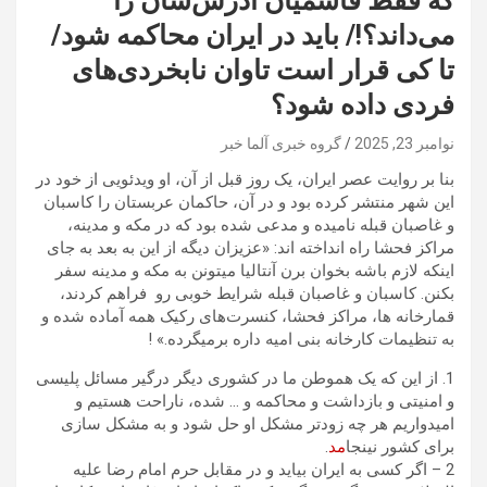
که فقط قاسمیان آدرس‌شان را
می‌داند؟!/ باید در ایران محاکمه شود/
تا کی قرار است تاوان نابخردی‌های
فردی داده شود؟
نوامبر 23, 2025
گروه خبری آلما خبر
بنا بر روایت عصر ایران، یک روز قبل از آن، او ویدئویی از خود در
این شهر منتشر کرده بود و در آن، حاکمان عربستان را کاسبان
و غاصبان قبله نامیده و مدعی شده بود که در مکه و مدینه،
مراکز فحشا راه انداخته اند: «عزیزان دیگه از این به بعد به جای
اینکه لازم باشه بخوان برن آنتالیا میتونن به مکه و مدینه سفر
بکنن. کاسبان و غاصبان قبله شرایط خوبی رو فراهم کردند،
قمارخانه ها، مراکز فحشا، کنسرت‌های رکیک همه آماده شده و
به تنظیمات کارخانه بنی امیه داره برمیگرده.» !
1. از این که یک هموطن ما در کشوری دیگر درگیر مسائل پلیسی
و امنیتی و بازداشت و محاکمه و … شده، ناراحت هستیم و
امیدواریم هر چه زودتر مشکل او حل شود و به مشکل سازی
برای کشور نینجا
مد
.
2 – اگر کسی به ایران بیاید و در مقابل حرم امام رضا علیه