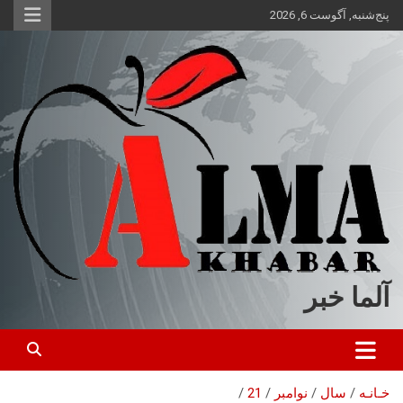
ه
پنج‌شنبه, آگوست 6, 2026
حتوا
روید
آلما خبر
خـانـه
سال
نوامبر
21