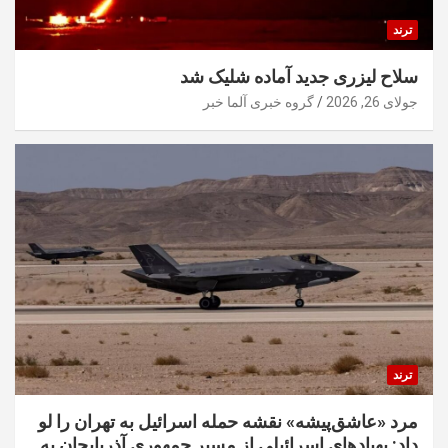
ترند
سلاح لیزری جدید آماده شلیک شد
جولای 26, 2026
گروه خبری آلما خبر
ترند
مرد «عاشق‌پیشه» نقشه حمله اسرائیل به تهران را لو
داد: پهپادهای اسرائیلی از مسیر جمهوری آذربایجان به