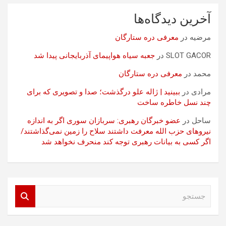
آخرین دیدگاه‌ها
مرضیه
در
معرفی دره ستارگان
SLOT GACOR
در
جعبه سیاه هواپیمای آذربایجانی پیدا شد
محمد
در
معرفی دره ستارگان
مرادی
در
ببینید | ژاله علو درگذشت؛ صدا و تصویری که برای
چند نسل خاطره ساخت
ساحل
در
عضو خبرگان رهبری: سربازان سوری اگر به اندازه
نیروهای حزب الله معرفت داشتند سلاح را زمین نمی‌گذاشتند/
اگر کسی به بیانات رهبری توجه کند منحرف نخواهد شد
ج
س
ت
ج