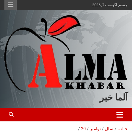
ه
جمعه, آگوست 7, 2026
حتوا
روید
آلما خبر
خـانـه
سال
نوامبر
20