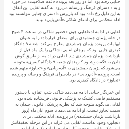
جنایی رفته بود. اما دو روز بعد پرونده «عدم صلاحیت» می‌خورد
و به دادسرای فرهنگ و رسانه می‌رود. به گفته لقایی این اتفاق
به این دلیل رخ داده بود که بازپرس دادسرای جنایی نتوانسته بود
ادله محکمی برای ادعای شاکی،«آدم‌ربایی» بیابد.
لقایی در ادامه ادعاهایی چون «حضور شاکی در ساعت ۴ صبح
در خانه پژمان جمشیدی برای امضای قرارداد» را به عنوان
ابهامات پرونده پژمان جمشیدی مطرح می‌کند. شعبه ۹ دادگاه
کیفری جایی بود که مرجان لقایی، شاکی را یک ماه قبل از
بازداشت پژمان جمشیدی دید. لقایی در ادامه از طریق گوش
دادن به «گفت‌وشنود کارمندان شعبه ۹ دادگاه کیفری» متوجه
می‌شود که پژمان جمشیدی به «آدم‌ربایی» و «تجاوز» متهم شده
است. پرونده «آدم‌ربایی» در دادسرای فرهنگ و رسانه و پرونده
«تجاوز» در دادگاه کیفری بود.
این خبرنگار جنایی ادامه می‌دهد شاکی شبِ اتفاق، با دستور
مستقیم قاضی کشیک به پزشکی قانونی فرستاده شده بود.
لقایی می‌گوید متوجه شد که نظریه پزشکی قانونی چندان به
سمت تجاوز نیست. او ادامه می‌دهد تا سوم آبان‌ماه (روز
بازداشت پژمان جمشیدی) در پرونده، ادله محکمی برای
«تجاوز» وجود نداشت. لقایی می‌افزاید در این مرحله تحقیقاتش
از پزشکی قانونی «وجود آثار تجاوز» را تایید نکرد. او ادامه