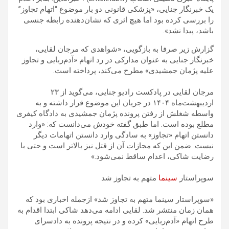
یک خبرنگار جنایی، «پزشکی قانونی دو بار موضوع “اتهام تجاوز”
را بررسی کرده بود اما هیچ اثری که نشان‌دهنده رابطه جنسی
باشد، پیدا نشد».
گزارش زیر صرفا به بازگویی، «شواهدی که مرجان لقایی،
خبرنگار جنایی به عنوان مدارکی در رد اتهام «آدم‌ربایی و تجاوز
علیه پژمان جمشیدی» مطرح می‌کند، پرداخته است.
مرجان لقایی در پادکست رادیو جنایی، می‌گوید از ۲۳
اردیبهشت‌ماه ۱۴۰۴ در جریان این موضوع قرار داشته و به
واسطه شغلش از رفتن پرونده پژمان جمشیدی به دادگاه کیفری
مطلع بوده است. اما طبق گفته‌ خودش می‌دانست که: «وارد
دانستن اتهام «تجاوز» به سادگی وارد دانستن اتهامات دیگر
نیست. ضمن این که مجازات آن از قتل نیز بالاتر است و حتی با
رضایت شاکی، اعدام ساقط نمی‌شود.»
سوپراستار
سینما
متهم به تجاوز شد
«سوپراستار سینما متهم به تجاوز شد» ازجمله اخباری بود که
همان زمان منتشر شد. لقایی ادامه می‌دهد شاکی ابتدا اقدام به
طرح اتهام «آدم‌ربایی» کرده و در نتیجه پرونده به دادسرای