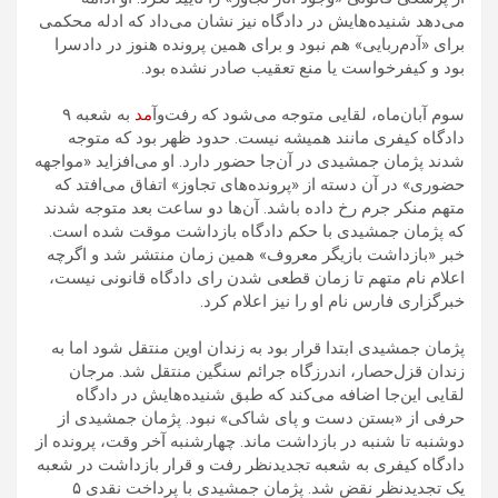
می‌دهد شنیده‌هایش در دادگاه نیز نشان می‌داد که ادله محکمی
برای «آدم‌ربایی» هم نبود و برای همین پرونده هنوز در دادسرا
بود و کیفرخواست یا منع تعقیب صادر نشده بود.
سوم آبان‌ماه، لقایی متوجه می‌شود که رفت‌وآ
مد
به شعبه ۹
دادگاه کیفری مانند همیشه نیست. حدود ظهر بود که متوجه
شدند پژمان جمشیدی در آن‌جا حضور دارد. او می‌افزاید «مواجهه
حضوری» در آن دسته از «پرونده‌های تجاوز» اتفاق می‌افتد که
متهم منکر جرم رخ داده باشد. آن‌ها دو ساعت بعد متوجه شدند
که پژمان جمشیدی با حکم دادگاه بازداشت موقت شده است.
خبر «بازداشت بازیگر معروف» همین زمان منتشر شد و اگرچه
اعلام نام متهم تا زمان قطعی شدن رای دادگاه قانونی نیست،
خبرگزاری فارس نام او را نیز اعلام کرد.
پژمان جمشیدی ابتدا قرار بود به زندان اوین منتقل شود اما به
زندان قزل‌حصار، اندرزگاه جرائم سنگین منتقل شد. مرجان
لقایی این‌جا اضافه می‌کند که طبق شنیده‌هایش در دادگاه
حرفی از «بستن دست و پای شاکی» نبود. پژمان جمشیدی از
دوشنبه تا شنبه در بازداشت ماند. چهارشنبه آخر وقت، پرونده از
دادگاه کیفری به شعبه تجدیدنظر رفت و قرار بازداشت در شعبه
یک تجدیدنظر نقض شد. پژمان جمشیدی با پرداخت نقدی ۵