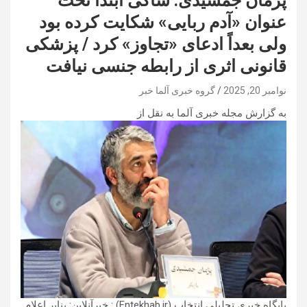
پژمان جمشیدی: شاکی ابتدا تحت
عنوان «آدم ربایی» شکایت کرده بود
ولی بعداً ادعای «تجاوز» کرد / پزشکی
قانونی اثری از رابطه جنسی نیافت
نوامبر 20, 2025
گروه خبری آلما خبر
به گزارش مجله خبری آلما به نقل از
پایگاه خبری تحلیلی انتخاب (Entekhab.ir) : خبرآنلاین: بنابر اعلام