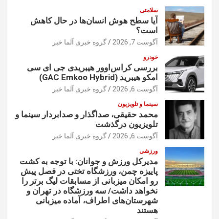
سلامتی
آیا سطح هوش انسان‌ها در حال کاهش
است؟
آگوست 7, 2026
گروه خبری آلما خبر
خودرو
بررسی کراس‌اوور هیبریدی جی ای سی
امکو هیبرید (GAC Emkoo Hybrid)
آگوست 6, 2026
گروه خبری آلما خبر
سینما و تلویزیون
محمد حقیقی، صداگذار و صدابردار سینما و
تلویزیون درگذشت
آگوست 6, 2026
گروه خبری آلما خبر
ورزشی
مدیرکل ورزش و جوانان: با توجه به کشت
پاییزه چمن، ورزشگاه تختی در فصل پیش
رو امکان میزبانی از مسابقات لیگ برتر را
نخواهد داشت/ سه ورزشگاه در تهران و
شهرستان‌های اطراف، آماده میزبانی
هستند