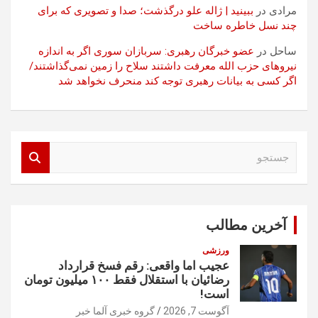
مرادی
در
ببینید | ژاله علو درگذشت؛ صدا و تصویری که برای
چند نسل خاطره ساخت
ساحل
در
عضو خبرگان رهبری: سربازان سوری اگر به اندازه
نیروهای حزب الله معرفت داشتند سلاح را زمین نمی‌گذاشتند/
اگر کسی به بیانات رهبری توجه کند منحرف نخواهد شد
ج
س
ت
ج
و
آخرین مطالب
ورزشی
عجیب اما واقعی: رقم فسخ قرارداد
رضائیان با استقلال فقط ۱۰۰ میلیون تومان
است!
آگوست 7, 2026
گروه خبری آلما خبر