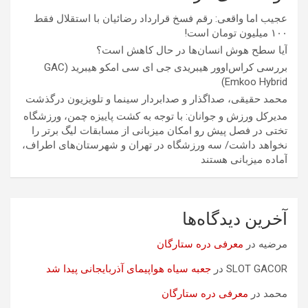
عجیب اما واقعی: رقم فسخ قرارداد رضائیان با استقلال فقط
۱۰۰ میلیون تومان است!
آیا سطح هوش انسان‌ها در حال کاهش است؟
بررسی کراس‌اوور هیبریدی جی ای سی امکو هیبرید (GAC
Emkoo Hybrid)
محمد حقیقی، صداگذار و صدابردار سینما و تلویزیون درگذشت
مدیرکل ورزش و جوانان: با توجه به کشت پاییزه چمن، ورزشگاه
تختی در فصل پیش رو امکان میزبانی از مسابقات لیگ برتر را
نخواهد داشت/ سه ورزشگاه در تهران و شهرستان‌های اطراف،
آماده میزبانی هستند
آخرین دیدگاه‌ها
مرضیه
در
معرفی دره ستارگان
SLOT GACOR
در
جعبه سیاه هواپیمای آذربایجانی پیدا شد
محمد
در
معرفی دره ستارگان