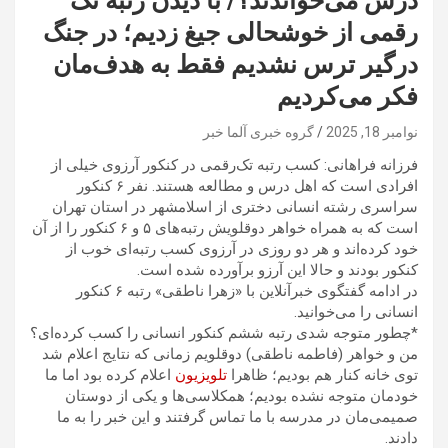
درس می‌خواندند؟/ با دیدن رتبه تک
رقمی از خوشحالی جیغ زدیم؛ در جنگ
درگیر ترس نشدیم فقط به هدف‌مان
فکر می‌کردیم
نوامبر 18, 2025
گروه خبری آلما خبر
فرزانه فراهانی: کسب رتبه تک‌رقمی در کنکور آرزوی خیلی از
افرادی است که اهل درس و مطالعه هستند. نفر ۶ کنکور
سراسری رشته انسانی دختری از اسلامشهر در استان تهران
است که به همراه خواهر دوقلویش رتبه‌های ۵ و ۶ کنکور را از آن
خود کرده‌اند و هر دو روزی در آرزوی کسب رتبه‌ای خوب از
کنکور بودند و حالا این آرزو برآورده شده است.
در ادامه گفتگوی خبرآنلاین با «زهرا ناطقی» رتبه ۶ کنکور
انسانی را می‌خوانید.
*چطور متوجه شدی رتبه ششم کنکور انسانی را کسب کرده‌ای؟
من و خواهر (فاطمه ناطقی) دوقلویم زمانی که نتایج اعلام شد
توی خانه کنار هم بودیم؛ ظاهرا
تلویزیون
اعلام کرده بود اما ما
خودمان متوجه نشده بودیم؛ همکلاسی‌ها و یکی از دوستان
صمیمی‌مان در مدرسه با ما تماس گرفتند و این خبر را به ما
دادند.