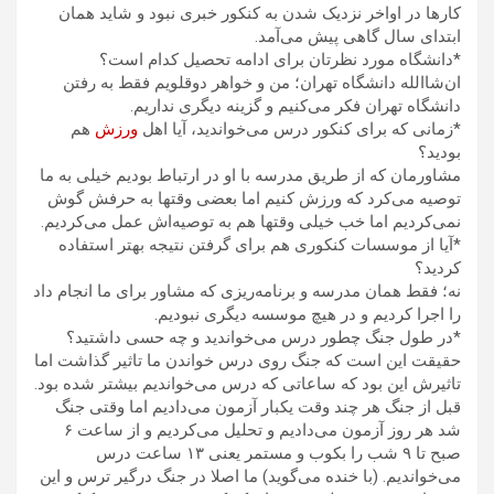
کارها در اواخر نزدیک شدن به کنکور خبری نبود و شاید همان
ابتدای سال گاهی پیش می‌آمد.
*دانشگاه مورد نظرتان برای ادامه تحصیل کدام است؟
ان‌شاالله دانشگاه تهران؛ من و خواهر دوقلویم فقط به رفتن
دانشگاه تهران فکر می‌کنیم و گزینه دیگری نداریم.
*زمانی که برای کنکور درس می‌خواندید، آیا اهل
ورزش
هم
بودید؟
مشاورمان که از طریق مدرسه با او در ارتباط بودیم خیلی به ما
توصیه می‌کرد که ورزش کنیم اما بعضی وقتها به حرفش گوش
نمی‌کردیم اما خب خیلی وقتها هم به توصیه‌اش عمل می‌کردیم.
*آیا از موسسات کنکوری هم برای گرفتن نتیجه بهتر استفاده
کردید؟
نه؛ فقط همان مدرسه و برنامه‌ریزی که مشاور برای ما انجام داد
را اجرا کردیم و در هیچ موسسه دیگری نبودیم.
*در طول جنگ چطور درس می‌خواندید و چه حسی داشتید؟
حقیقت این است که جنگ روی درس خواندن ما تاثیر گذاشت اما
تاثیرش این بود که ساعاتی که درس می‌خواندیم بیشتر شده بود.
قبل از جنگ هر چند وقت یکبار آزمون می‌دادیم اما وقتی جنگ
شد هر روز آزمون می‌دادیم و تحلیل می‌کردیم و از ساعت ۶
صبح تا ۹ شب را بکوب و مستمر یعنی ۱۳ ساعت درس
می‌خواندیم. (با خنده می‌گوید) ما اصلا در جنگ درگیر ترس و این