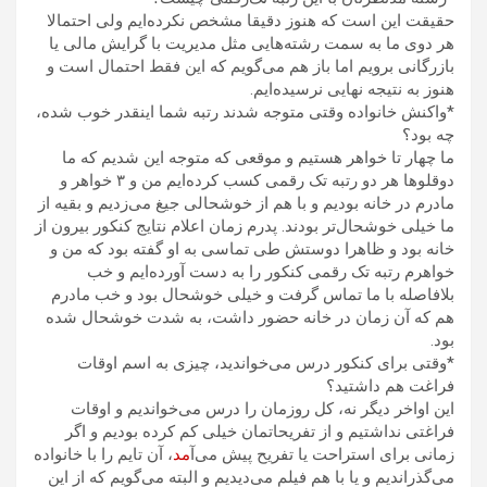
حقیقت این است که هنوز دقیقا مشخص نکرده‌ایم ولی احتمالا
هر دوی ما به سمت رشته‌هایی مثل مدیریت با گرایش مالی یا
بازرگانی برویم اما باز هم می‌گویم که این فقط احتمال است و
هنوز به نتیجه نهایی نرسیده‌ایم.
*واکنش خانواده وقتی متوجه شدند رتبه شما اینقدر خوب شده،
چه بود؟
ما چهار تا خواهر هستیم و موقعی که متوجه این شدیم که ما
دوقلوها هر دو رتبه تک رقمی کسب کرده‌ایم من و ۳ خواهر و
مادرم در خانه بودیم و با هم از خوشحالی جیغ می‌زدیم و بقیه از
ما خیلی خوشحال‌تر بودند. پدرم زمان اعلام نتایج کنکور بیرون از
خانه بود و ظاهرا دوستش طی تماسی به او گفته بود که من و
خواهرم رتبه تک رقمی کنکور را به دست‌ آورده‌ایم و خب
بلافاصله با ما تماس گرفت و خیلی خوشحال بود و خب مادرم
هم که آن زمان در خانه حضور داشت، به شدت خوشحال شده
بود.
*وقتی برای کنکور درس می‌خواندید، چیزی به اسم اوقات
فراغت هم داشتید؟
این اواخر دیگر نه، کل روزمان را درس می‌خواندیم و اوقات
فراغتی نداشتیم و از تفریحاتمان خیلی کم کرده بودیم و اگر
زمانی برای استراحت یا تفریح پیش می‌آ
مد
، آن تایم را با خانواده
می‌گذراندیم و یا با هم فیلم می‌دیدیم و البته می‌گویم که از این