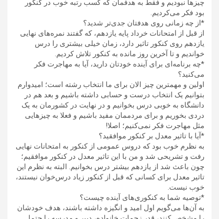
چیزها نبودیم و فقط به هدفمان که کسب رتبه خوب در کنکور
بود فکر می‌کردیم.
*از چه زمانی روی هدفتان جدی‌تر شدید؟
از قبل از امتحانات خرداد پایه یازدهم، که گفتند نمره‌های نهایی
یازدهم روی کنکور تاثیر دارد، زمان خیلی بیشتری را درس
خواندیم و تا آخرین روز مانده به کنکور تلاش کردیم.
*چه برنامه‌ای برای آینده خودتان دارید، آیا به مهاجرت فکر
می‌کنید؟
اولین و مهمترین چیز الان برای ما انتخاب رشته است؛ امیدوارم
بتوانیم یک انتخاب درست و حسابی داشته باشیم و بعد هم در
دانشگاه به خوبی درس بخوانیم و در نهایت در کشورمان به یک
دردی بخوریم و برای مردممان مفید باشیم و فعلا به چیزهایی
مثل مهاجرت فکر نمی‌کنیم؛ اصلا!
*آیا با تاثیر معدل بر کنکور موافقید؟
به نظرم خوب بود که دروس عمومی از کنکور به امتحانات نهایی
رفت و تشریحی شد و من با این تاثیر معدل در کنکور موافقیم؛
چون باعث شد از یازدهم بیشتر درس بخوانیم. البته به نظرم این
تاثیر معدل برای کسانی که قبل از کنکور زیاد درس‌خوان نیستند،
خوب نیست.
*توصیه شما به کنکوری‌های آینده چیست؟
به آن‌ها می‌گویم اول امید و انگیزه داشته باشند، هدف خودشان
را مشخص کنند، قدر زحمات خانواده، دبیر و مدرسه را حتما