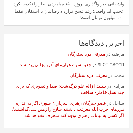
واشقانی خبر واگذاری پروژه ۱۵۰ میلیاردی به او را تکذیب کرد
عجیب اما واقعی: رقم فسخ قرارداد رضائیان با استقلال فقط
۱۰۰ میلیون تومان است!
آخرین دیدگاه‌ها
مرضیه
در
معرفی دره ستارگان
SLOT GACOR
در
جعبه سیاه هواپیمای آذربایجانی پیدا شد
محمد
در
معرفی دره ستارگان
مرادی
در
ببینید | ژاله علو درگذشت؛ صدا و تصویری که برای
چند نسل خاطره ساخت
ساحل
در
عضو خبرگان رهبری: سربازان سوری اگر به اندازه
نیروهای حزب الله معرفت داشتند سلاح را زمین نمی‌گذاشتند/
اگر کسی به بیانات رهبری توجه کند منحرف نخواهد شد