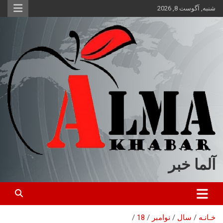
ه
شنبه, آگوست 8, 2026
حتوا
روید
آلما خبر
خـانـه
سال
نوامبر
18