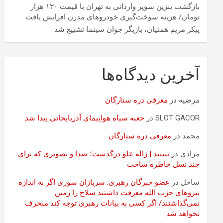
بازگشت بنزین سوپر وارداتی به تهران با قیمت ۱۳۰ هزار
تومان/ هزینه سوخت‌گیری خودرو‌های مدرن افزایش یافت
پیکر مریم همتیان، بازیگر جوان سینما تشییع شد
آخرین دیدگاه‌ها
مرضیه
در
معرفی دره ستارگان
SLOT GACOR
در
جعبه سیاه هواپیمای آذربایجانی پیدا شد
محمد
در
معرفی دره ستارگان
مرادی
در
ببینید | ژاله علو درگذشت؛ صدا و تصویری که برای
چند نسل خاطره ساخت
ساحل
در
عضو خبرگان رهبری: سربازان سوری اگر به اندازه
نیروهای حزب الله معرفت داشتند سلاح را زمین
نمی‌گذاشتند/ اگر کسی به بیانات رهبری توجه کند منحرف
نخواهد شد