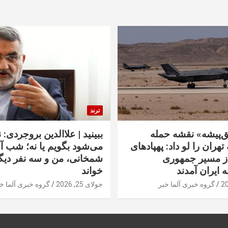
ترند
‌پیشه» نقشه حمله
ببینید | علاالدین بروجردی: 
تهران را لو داد: پهپادهای
می‌شود بگویم یا نه؛ شب آ
از مسیر جمهوری
شمخانی، من و سه نفر دیگر
ه ایران آمدند
خواند
گروه خبری آلما خبر
جولای 25, 2026
گروه خبری آلما خ