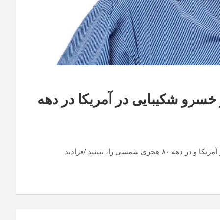
سرو شکیبایی در آمریکا در دهه
سی را، ببینید./فرادید