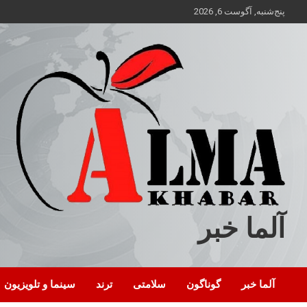
ه
پنج‌شنبه, آگوست 6, 2026
حتوا
روید
آلما خبر
آلما خبر
گوناگون
سلامتی
ترند
سینما و تلویزیون