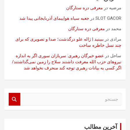
مرضیه
در
معرفی دره ستارگان
SLOT GACOR
در
جعبه سیاه هواپیمای آذربایجانی پیدا شد
محمد
در
معرفی دره ستارگان
مرادی
در
ببینید | ژاله علو درگذشت؛ صدا و تصویری که برای
چند نسل خاطره ساخت
ساحل
در
عضو خبرگان رهبری: سربازان سوری اگر به اندازه
نیروهای حزب الله معرفت داشتند سلاح را زمین نمی‌گذاشتند/
اگر کسی به بیانات رهبری توجه کند منحرف نخواهد شد
ج
س
ت
ج
و
آخرین مطالب