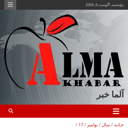
ه
پنج‌شنبه, آگوست 6, 2026
حتوا
روید
آلما خبر
خـانـه
سال
نوامبر
17