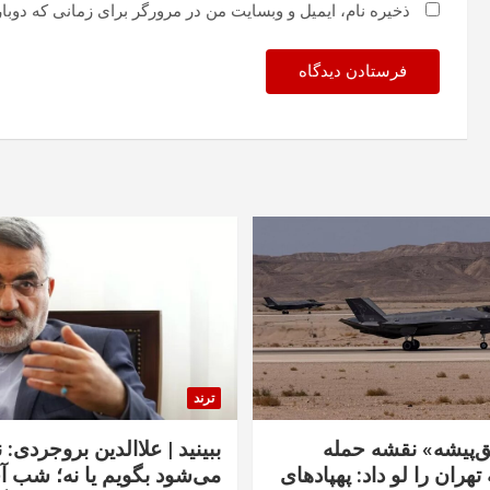
ذخیره نام، ایمیل و وبسایت من در مرورگر برای زمانی که دوبا
ترند
‌پیشه» نقشه حمله
ببینید | علاالدین بروجردی: 
تهران را لو داد: پهپادهای
می‌شود بگویم یا نه؛ شب آ