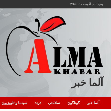
ه
پنج‌شنبه, آگوست 6, 2026
حتوا
روید
آلما خبر
آلما خبر
گوناگون
سلامتی
ترند
سینما و تلویزیون