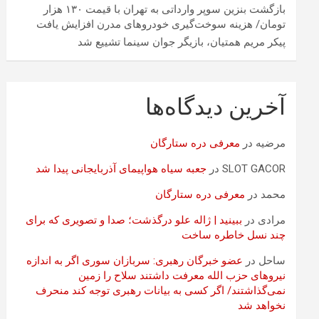
بازگشت بنزین سوپر وارداتی به تهران با قیمت ۱۳۰ هزار
تومان/ هزینه سوخت‌گیری خودرو‌های مدرن افزایش یافت
پیکر مریم همتیان، بازیگر جوان سینما تشییع شد
آخرین دیدگاه‌ها
مرضیه
در
معرفی دره ستارگان
SLOT GACOR
در
جعبه سیاه هواپیمای آذربایجانی پیدا شد
محمد
در
معرفی دره ستارگان
مرادی
در
ببینید | ژاله علو درگذشت؛ صدا و تصویری که برای
چند نسل خاطره ساخت
ساحل
در
عضو خبرگان رهبری: سربازان سوری اگر به اندازه
نیروهای حزب الله معرفت داشتند سلاح را زمین
نمی‌گذاشتند/ اگر کسی به بیانات رهبری توجه کند منحرف
نخواهد شد