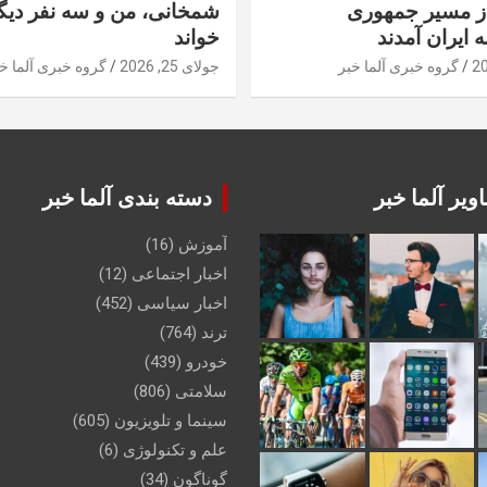
از مسیر جمهوری
شمخانی، من و سه نفر دیگر
ه ایران آمدند
خواند
گروه خبری آلما خبر
جولای 25, 2026
گروه خبری آلما خ
ویر آلما خبر
دسته بندی آلما خبر
آموزش
(16)
اخبار اجتماعی
(12)
اخبار سیاسی
(452)
ترند
(764)
خودرو
(439)
سلامتی
(806)
سینما و تلویزیون
(605)
علم و تکنولوژی
(6)
گوناگون
(34)