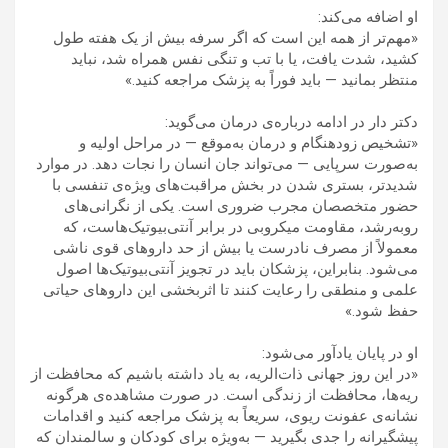
او اضافه می‌کند:
«مهم‌تر از همه این است که اگر سرفه بیش از یک هفته طول
کشید، شدت یافت، یا با تب و تنگی نفس همراه شد، نباید
منتظر بمانید — باید فوراً به پزشک مراجعه کنید.»
دکتر دار در ادامه درباره‌ی درمان می‌گوید:
«تشخیص زودهنگام و درمان به‌موقع — در مراحل اولیه و
به‌صورت سرپایی — می‌تواند جان انسان را نجات دهد. در موارد
شدیدتر، بستری شدن در بخش مراقبت‌های ویژه‌ی تنفسی با
حضور متخصصان مجرب ضروری است. یکی از نگرانی‌های
رو‌به‌رشد، مقاومت میکروبی در برابر آنتی‌بیوتیک‌هاست، که
معمولاً از مصرف نادرست یا بیش از حد داروهای قوی ناشی
می‌شود. بنابراین، پزشکان باید در تجویز آنتی‌بیوتیک‌ها اصول
علمی و منطقی را رعایت کنند تا اثربخشی این داروهای حیاتی
حفظ شود.»
او در پایان یادآور می‌شود:
«در این روز جهانی ذات‌الریه، به یاد داشته باشیم که محافظت از
ریه‌ها، محافظت از زندگی است. در صورت مشاهده‌ی هرگونه
نشانه‌ی عفونت ریوی، سریعاً به پزشک مراجعه کنید و اقدامات
پیشگیرانه را جدی بگیرید — به‌ویژه برای کودکان و سالمندان که