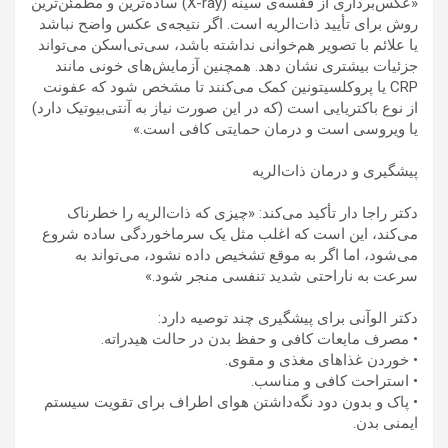
«عکس‌برداری از قفسه‌ی سینه (X-ray) ساده‌ترین و مطمئن‌ترین
روش برای تأیید ذات‌الریه است. اگر نتیجه‌ی عکس واضح نباشد
یا علائم با تصویر هم‌خوانی نداشته باشد، سی‌تی‌اسکن می‌تواند
جزئیات بیشتری نشان دهد. همچنین آزمایش‌های خونی مانند
CRP یا پروکلسیتونین کمک می‌کنند تا مشخص شود که عفونت
از نوع باکتریایی است (که در این صورت نیاز به آنتی‌بیوتیک دارد)
یا ویروسی است و درمان حمایتی کافی است.»
پیشگیری و درمان ذات‌الریه
دکتر راجا دار تأکید می‌کند: «چیزی که ذات‌الریه را خطرناک
می‌کند، این است که اغلب مثل یک سرماخوردگی ساده شروع
می‌شود، اما اگر به موقع تشخیص داده نشود، می‌تواند به
سرعت به ناراحتی شدید تنفسی منجر شود.»
دکتر الوآنی برای پیشگیری چند توصیه دارد:
• مصرف مایعات کافی و حفظ بدن در حالت هیدراته.
• خوردن غذاهای مغذی و مقوی.
• استراحت کافی و مناسب.
• پاک و بدون دود نگه‌داشتن هوای اطراف برای تقویت سیستم
ایمنی بدن.