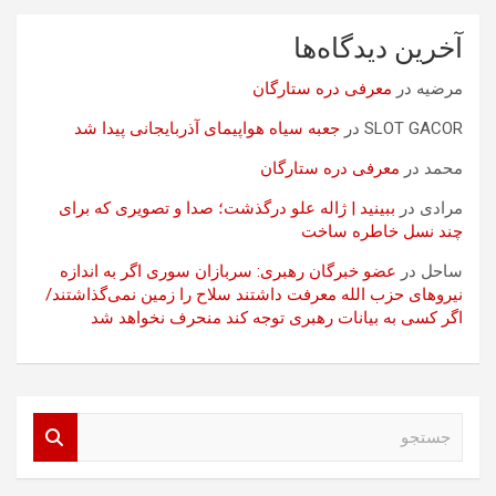
آخرین دیدگاه‌ها
مرضیه
در
معرفی دره ستارگان
SLOT GACOR
در
جعبه سیاه هواپیمای آذربایجانی پیدا شد
محمد
در
معرفی دره ستارگان
مرادی
در
ببینید | ژاله علو درگذشت؛ صدا و تصویری که برای
چند نسل خاطره ساخت
ساحل
در
عضو خبرگان رهبری: سربازان سوری اگر به اندازه
نیروهای حزب الله معرفت داشتند سلاح را زمین نمی‌گذاشتند/
اگر کسی به بیانات رهبری توجه کند منحرف نخواهد شد
ج
س
ت
ج