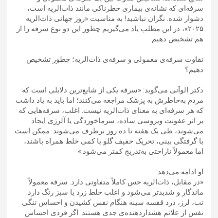
سرفه‌ای که نشانه‌ی بیماری خطرناکی مانند ذات‌الریه است،
دشوار شده. نگران نباشید! به مناسبت «روز جهانی ذات‌الریه
۲۰۲۵»، در این مطلب یاد می‌گیریم چطور این دو نوع سرفه را از
هم تشخیص دهیم.
تفاوت سرفه‌ی معمولی و سرفه‌ی ذات‌الریه؛ چطور تشخیص
دهیم؟
دکتر الوآنی می‌گوید: «سرفه یکی از شایع‌ترین دلایلی است که
مردم به‌خاطرش به پزشک مراجعه می‌کنند؛ اما باید به یاد داشت
که هر سرفه‌ای به معنای ذات‌الریه نیست. اغلب، سرفه‌هایی که
بر اثر عفونت ویروسی ساده، سرماخوردگی یا آلرژی ایجاد
می‌شوند، طی یک هفته تا ده روز برطرف می‌شوند. ممکن است
با گرفتگی بینی، تحریک خفیف گلو یا کمی خلط همراه باشند،
اما معمولاً ناراحتی به‌تدریج کمتر می‌شود.»
او ادامه می‌دهد:
«در مقابل، ذات‌الریه حس کاملاً متفاوتی دارد. سرفه معمولاً
ماندگار و شدیدتر می‌شود و اغلب خلط زرد یا سبز رنگ دارد.
تب، لرز، درد قفسه سینه هنگام نفس کشیدن و احساس تنگی
نفس از علائم هشداردهنده‌ی جدی هستند. اگر فردی احساس