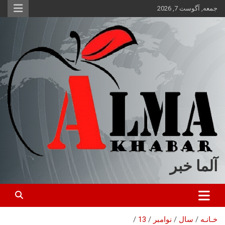
ه
جمعه, آگوست 7, 2026
حتوا
روید
آلما خبر
خـانـه
سال
نوامبر
13