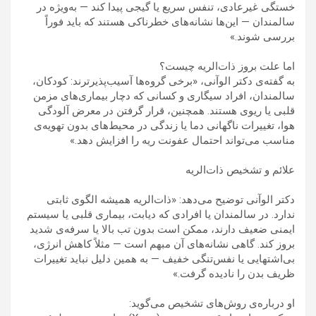
خستگی غیرعادی، تنفس سریع یا گیجی پیدا کند — به‌ویژه در
سالمندان — این‌ها نشانه‌های خطرناکی هستند که باید فوراً
بررسی شوند.»
اما علت بروز ذات‌الریه چیست؟
به گفته‌ی دکتر الوآنی، «برخی گروه‌ها آسیب‌پذیرترند: کودکان،
سالمندان، افراد سیگاری و کسانی که دچار بیماری‌های مزمن
قلبی یا ریوی هستند. همچنین، قرار گرفتن در معرض آلودگی
هوا، تغییرات ناگهانی دما یا زندگی در محیط‌های بدون تهویه‌ی
مناسب می‌تواند احتمال عفونت ریه را افزایش دهد.»
علائم و تشخیص ذات‌الریه
دکتر الوآنی توضیح می‌دهد: «ذات‌الریه همیشه الگوی ثابتی
ندارد. در سالمندان یا افرادی که دیابت، بیماری قلبی یا سیستم
ایمنی ضعیف دارند، ممکن است بدون تب بالا یا سرفه‌ی شدید
بروز کند. گاهی نشانه‌های آن مبهم است — مثلاً کاهش انرژی،
بی‌اشتهایی یا نفس‌تنگی خفیف — به همین دلیل نباید تغییرات
ظریف بدن را نادیده گرفت.»
او درباره‌ی روش‌های تشخیص می‌گوید: