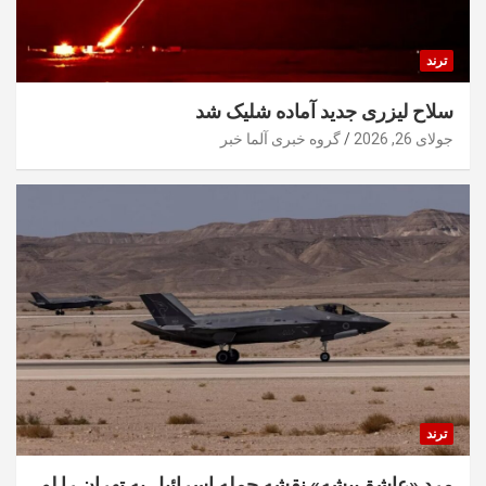
ترند
سلاح لیزری جدید آماده شلیک شد
جولای 26, 2026
گروه خبری آلما خبر
ترند
مرد «عاشق‌پیشه» نقشه حمله اسرائیل به تهران را لو