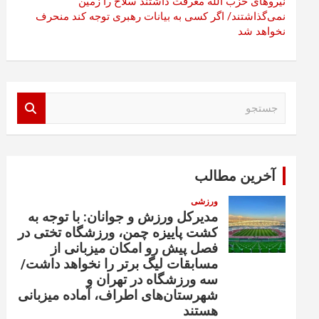
نیروهای حزب الله معرفت داشتند سلاح را زمین
نمی‌گذاشتند/ اگر کسی به بیانات رهبری توجه کند منحرف
نخواهد شد
ج
س
ت
ج
و
آخرین مطالب
ورزشی
مدیرکل ورزش و جوانان: با توجه به
کشت پاییزه چمن، ورزشگاه تختی در
فصل پیش رو امکان میزبانی از
مسابقات لیگ برتر را نخواهد داشت/
سه ورزشگاه در تهران و
شهرستان‌های اطراف، آماده میزبانی
هستند