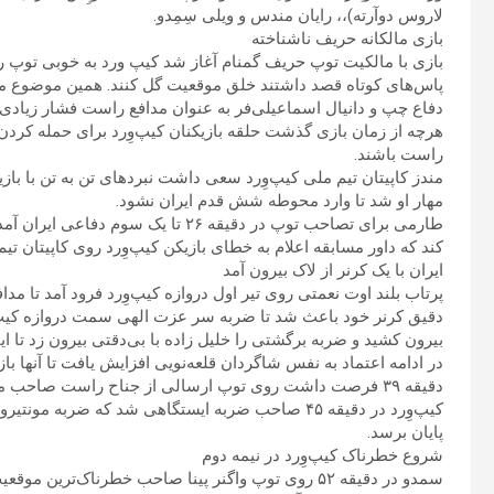
لاروس دوآرته)،، رایان مندس و ویلی سِمِدو.
بازی مالکانه حریف ناشناخته
بازی با مالکیت توپ حریف گمنام آغاز شد کیپ ورد به خوبی توپ را 
پاس‌های کوتاه قصد داشتند خلق موقعیت گل کنند. همین موضوع مداف
دفاع چپ و دانیال اسماعیلی‌فر به عنوان مدافع راست فشار زیادی ر
هرچه از زمان بازی گذشت حلقه بازیکنان کیپ‌وِرد برای حمله کردن 
راست باشند.
مندز کاپیتان تیم ملی کیپ‌وِرد سعی داشت نبردهای تن به تن با بازی
مهار او شد تا وارد محوطه شش قدم ایران نشود.
طارمی برای تصاحب توپ در دقیقه ۲۶ تا یک
کند که داور مسابقه اعلام به خطای بازیکن کیپ‌وِرد روی کاپیتان تیم
ایران با یک کرنر از لاک بیرون آمد
پرتاب بلند اوت نعمتی روی تیر اول دروازه کیپ‌وِرد فرود آمد تا مدا
دقیق کرنر خود باعث شد تا ضربه سر عزت الهی سمت دروازه کیپ ور
بیرون کشید و ضربه برگشتی را خلیل زاده با بی‌دقتی بیرون زد تا 
در ادامه اعتماد به نفس شاگردان قلعه‌نویی افزایش یافت تا آنها ب
دقیقه ۳۹ فرصت داشت روی توپ ارسالی از جناح راست صاحب موقعیت شود اما نتوانست آن را تبدیل به گل کند.
کیپ‌وِرد در دقیقه ۴۵ صاحب ضربه ایستگاهی شد که ضربه
پایان برسد.
شروع خطرناک کیپ‌وِرد در نیمه دوم
سمدو در دقیقه ۵۲ روی توپ واگنر پینا صاحب خطرناک‌