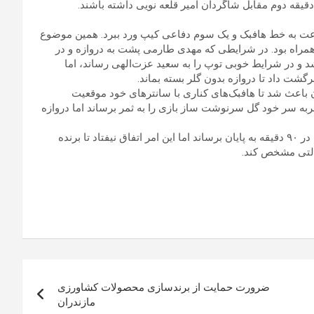
ت به خط هافبک و یک سوم دفاعی کیپ ورد ببرد. همین موضوع
ه دینیه همراه بود. در شرایطی که مهدی طارمی پشت به دروازه و در
شد و در شرایط خوبی توپ را به سعید عزت‌الهی رساند، اما
گشت داد تا دروازه بدون گلر بسته بماند.
باعث شد تا هافبک‌های کناری با سانترهای خود موقعیت
اشم نژاد در دقیقه ۸۵ می‌توانست با ضربه سر خود گل سرنوشت ساز بازی را به ثمر برساند اما دروازه
ایران در دقایق پایانی بازی شجاعانه‌تری را انجام داد تا بتواند کار را در ۹۰ دقیقه به پایان برساند اما این امر اتفاق نیفتاد تا برنده
نالتی مشخص کند.
ضرورت حمایت از برندسازی محصولات کشاورزی
مازندران