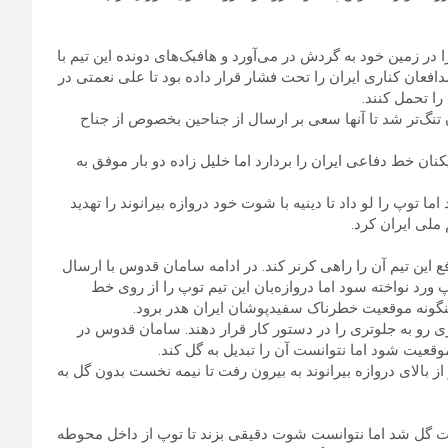
در زمین خود به گردش در می‌آورد و هافبک‌های دونده این تیم با
عان کناری ایران را تحت فشار قرار داده بود تا علی نعمتی در
ا تحمل کنند.
تنگ‌تر شد تا آنها سعی بر ارسال از جناحین بخصوص از جناح
کنان خط دفاعی ایران را بردارد اما خلیل زاده دو بار موفق به
 سوم دفاعی ایران آمد اما توپ را لو داد تا دینیه با شوت خود دروازه بیرانوند را تهدید
 ملی ایران کرد.
فع این تیم آن را راهی کرنر کند. در ادامه سامان قدوس با ارسال
د نواخته سود اما دروازه‌بان این تیم توپ را از روی خط
اینگونه موقعیت خطرناک سفیدپوشان ایران هدر برود.
ازی رو به جلوتری را در دستور کار قرار دهند. سامان قدوس در
 مونتیرو از بالای دروازه بیرانوند به بیرون رفت تا نیمه نخست بدون گل به
ترین موقعیت گل شد اما نتوانست شوت دقیقی بزند تا توپ از داخل محوطه