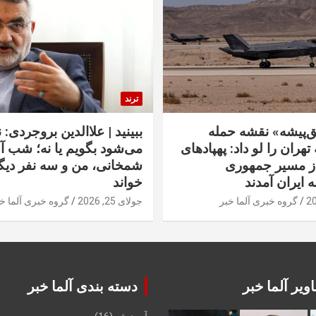
ترند
‌پیشه» نقشه حمله
ببینید | علاالدین بروجردی: 
تهران را لو داد: پهپادهای
می‌شود بگویم یا نه؛ شب آ
از مسیر جمهوری
شمخانی، من و سه نفر دیگر
ه ایران آمدند
خواند
گروه خبری آلما خبر
جولای 25, 2026
گروه خبری آلما خ
ویر آلما خبر
دسته بندی آلما خبر