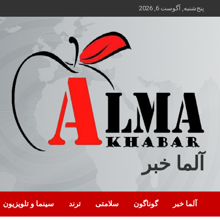
ه
پنج‌شنبه, آگوست 6, 2026
حتوا
روید
آلما خبر
آلما خبر
گوناگون
سلامتی
ترند
سینما و تلویزیون