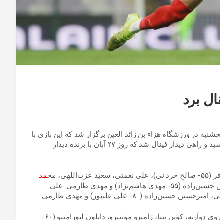
ال برد
وِرد از ساعت ۱۹:۳۰ امروز پنجشنبه در ورزشگاه هزاء بن زائد العین برگزار شد که این بازی با
تساوی بدون گل همراه بود اما در ضربات پنالتی ایران به پیروزی رسید و راهی دیدار فینال شد که روز ۲۷ آبان با برنده دیدار
ی، مح
مد
قربانی (۵۵- امید نورافکن)، سامان قدوس، محمد محبی، امیرحسین حسین‌زاده (۵۵- مهدی هاشم‌نژاد) و مهدی طارمی. علی
(۸۰- علی علیپور) و مهدی طارمی.
وُزینیا، استوپیرا، ادیلسون دینیه، واگنر پینا، سیدنی لوپِس کابرال، دروی دوآرته، کوین پینا، ژامیرو مونتیرو، دایلون لیورامِنتو (۶۰-