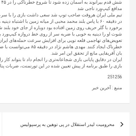
شش قدم بیرانوند به آسمان زده شود تا شروع خطرناکی را در ۴۵ دقیقه دوم مقابل شاگردان امیر قلعه نویی داشته باشند.
مدافع کیپ‌وِرد ناجی شد
تیم ملی ایران هروقت صاحب توپ شد سعی داشت بازی را با سرع
در دقیقه ۶۰ با پاس بلند محمد محبی از میانه زمین با اشتبا
برخورد با گلر حریف روی زمین افتاده بود دوباره از جای خود بلند 
شوت او را دینیه به خوبی با ضربه سر از روی خط دروازه کیپ‌ورد بر
تعویض‌های تهاجمی قلعه نویی برای افزایش سرعت حمله‌های ایران 
خطرناک ایجاد کنند. مهدی ه
بان آفریقایی مانع از تحقق این امر شد.
بازی را طبق برنامه از پیش تعیین شده در این تورنمنت، ضربات پ
251256
منبع : آخرین خبر
راهبری
محرومیت لیدر استقلال در پی توهین به پرسپولیس
نوشته