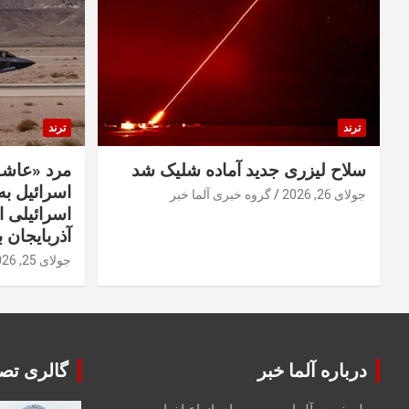
ترند
ترند
سلاح لیزری جدید آماده شلیک شد
مرد «عاشق
اسرائیل به 
جولای 26, 2026
گروه خبری آلما خبر
اسرائیلی 
آذربایجان ب
جولای 25, 2026
درباره آلما خبر
گالری تصا