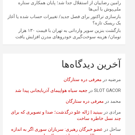
رامین رضاییان از استقلال جدا شد؛ پایان همکاری ستاره
ملی‌پوش با آبی‌ها
بازسازی تراکتور برای فصل جدید/ تغییرات حساب شده یا آغاز
یک ریسک تازه؟
بازگشت بنزین سوپر وارداتی به تهران با قیمت ۱۳۰ هزار
تومان/ هزینه سوخت‌گیری خودرو‌های مدرن افزایش یافت
آخرین دیدگاه‌ها
مرضیه
در
معرفی دره ستارگان
SLOT GACOR
در
جعبه سیاه هواپیمای آذربایجانی پیدا شد
محمد
در
معرفی دره ستارگان
مرادی
در
ببینید | ژاله علو درگذشت؛ صدا و تصویری که برای
چند نسل خاطره ساخت
ساحل
در
عضو خبرگان رهبری: سربازان سوری اگر به اندازه