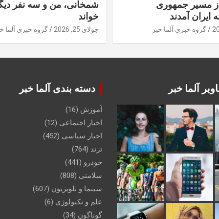
از مسیر جمهوری
شمخانی، من و سه نفر دیگر
ه ایران آمدند
خواند
گروه خبری آلما خبر
جولای 25, 2026
گروه خبری آلما خ
ویر آلما خبر
دسته بندی آلما خبر
آموزش
(16)
اخبار اجتماعی
(12)
اخبار سیاسی
(452)
ترند
(764)
خودرو
(441)
سلامتی
(808)
سینما و تلویزیون
(607)
علم و تکنولوژی
(6)
گوناگون
(34)