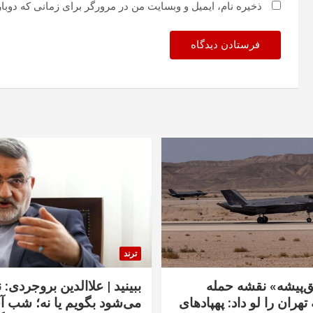
ذخیره نام، ایمیل و وبسایت من در مرورگر برای زمانی که دوبا
ترند
‌پیشه» نقشه حمله
ببینید | علاالدین بروجردی: 
تهران را لو داد: پهپادهای
می‌شود بگویم یا نه؛ شب آ