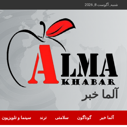
ه
شنبه, آگوست 8, 2026
حتوا
روید
آلما خبر
آلما خبر
گوناگون
سلامتی
ترند
سینما و تلویزیون