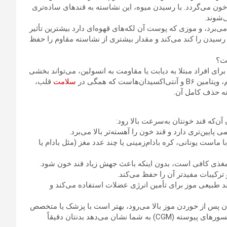
ون می‌گردد. با رسیدن میوه، این نشاسته به قند‌های ساده‌تری
‌شوند.
 می‌برد، و موزی که پوست آن لکه‌های قهوه‌ای دارد بیشترین تأثیر
رسیدن را کند می‌کند و مقدار بیشتری از نشاسته مقاوم را حفظ
ست؟
ی افراد مبتلا به دیابت یا مقاومت به انسولین، می‌تواند بخشی
است که همگی در
سلامت
قلب،
ه حذف کامل آن.
آن‌که قند خونتان به‌سرعت بالا رود:
یین‌تری دارد و قند خون را آهسته‌تر بالا می‌برد.
ا ماست یونانی، کره بادام‌زمینی یا چند عدد مغز (مثل بادام یا
 مغذی کافی است، بدون اینکه باعث جهش زیاد قند خون شود.
 ترکیبات مفیدتر آن را حفظ می‌کند.
ند طبیعی موز برای تأمین انرژی عضلات استفاده می‌کند و
ن پس از خوردن موز بالا می‌رود، بهتر است با پزشک یا متخصص
تغذیه مشورت کنید. اندازه‌گیری قند خون با دستگاه گلوکومتر یا سنسور‌های پیوسته (CGM) به شما نشان می‌دهد بدنتان دقیقاً