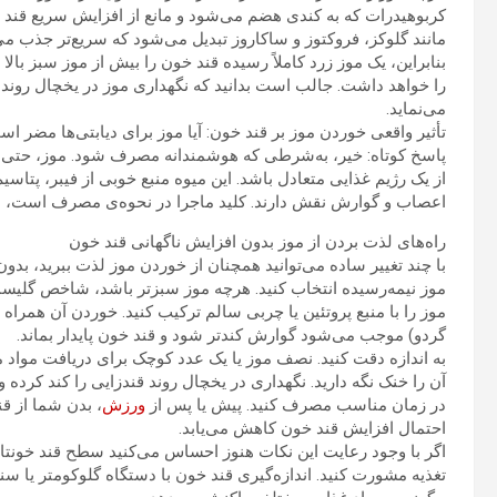
کربوهیدرات که به کندی هضم می‌شود و مانع از افزایش سریع قند خ
مانند گلوکز، فروکتوز و ساکاروز تبدیل می‌شود که سریع‌تر جذب می
بنابراین، یک موز زرد کاملاً رسیده قند خون را بیش از موز سبز بالا
را خواهد داشت. جالب است بدانید که نگهداری موز در یخچال روند 
می‌نماید.
تأثیر واقعی خوردن موز بر قند خون: آیا موز برای دیابتی‌ها مضر ا
پاسخ کوتاه: خیر، به‌شرطی که هوشمندانه مصرف شود. موز، حتی برا
از یک رژیم غذایی متعادل باشد. این میوه منبع خوبی از فیبر، پتاسیم، ویتامین B۶ و آنتی‌اکسیدان‌ه
اعصاب و گوارش نقش دارند. کلید ماجرا در نحوه‌ی مصرف است، ن
راه‌های لذت بردن از موز بدون افزایش ناگهانی قند خون
با چند تغییر ساده می‌توانید همچنان از خوردن موز لذت ببرید، بدون 
موز نیمه‌رسیده انتخاب کنید. هرچه موز سبزتر باشد، شاخص گلیسمی پا
موز را با منبع پروتئین یا چربی سالم ترکیب کنید. خوردن آن همراه ب
گردو) موجب می‌شود گوارش کندتر شود و قند خون پایدار بماند.
به اندازه دقت کنید. نصف موز یا یک عدد کوچک برای دریافت مواد
آن را خنک نگه دارید. نگهداری در یخچال روند قندزایی را کند کرده و
در زمان مناسب مصرف کنید. پیش یا پس از
ورزش
، بدن شما از ق
احتمال افزایش قند خون کاهش می‌یابد.
اگر با وجود رعایت این نکات هنوز احساس می‌کنید سطح قند خونتا