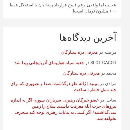
عجیب اما واقعی: رقم فسخ قرارداد رضائیان با استقلال فقط
۱۰۰ میلیون تومان است!
آخرین دیدگاه‌ها
مرضیه
در
معرفی دره ستارگان
SLOT GACOR
در
جعبه سیاه هواپیمای آذربایجانی پیدا شد
محمد
در
معرفی دره ستارگان
مرادی
در
ببینید | ژاله علو درگذشت؛ صدا و تصویری که برای
چند نسل خاطره ساخت
ساحل
در
عضو خبرگان رهبری: سربازان سوری اگر به اندازه
نیروهای حزب الله معرفت داشتند سلاح را زمین
نمی‌گذاشتند/ اگر کسی به بیانات رهبری توجه کند منحرف
نخواهد شد