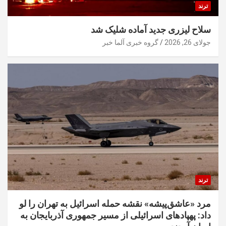
ترند
سلاح لیزری جدید آماده شلیک شد
جولای 26, 2026
گروه خبری آلما خبر
ترند
مرد «عاشق‌پیشه» نقشه حمله اسرائیل به تهران را لو
داد: پهپادهای اسرائیلی از مسیر جمهوری آذربایجان به