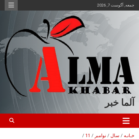
ه
جمعه, آگوست 7, 2026
حتوا
روید
آلما خبر
خـانـه
سال
نوامبر
11