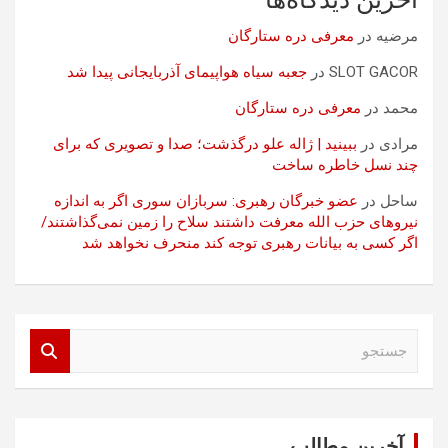
مرضیه
در
معرفی دره ستارگان
SLOT GACOR
در
جعبه سیاه هواپیمای آذربایجانی پیدا شد
محمد
در
معرفی دره ستارگان
مرادی
در
ببینید | ژاله علو درگذشت؛ صدا و تصویری که برای
چند نسل خاطره ساخت
ساحل
در
عضو خبرگان رهبری: سربازان سوری اگر به اندازه
نیروهای حزب الله معرفت داشتند سلاح را زمین نمی‌گذاشتند/
اگر کسی به بیانات رهبری توجه کند منحرف نخواهد شد
ج
س
ت
ج
و
آخرین مطالب