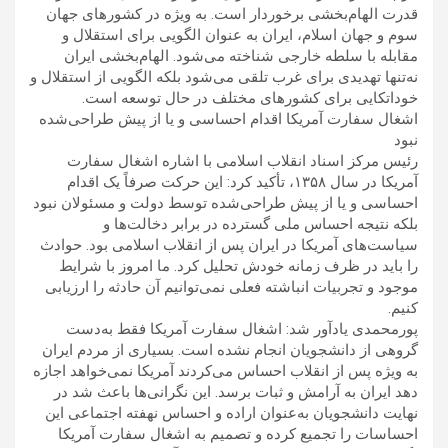
قدرت الهام‌بخشی برخوردار است. به ویژه در کشورهای جهان
سوم و جهان اسلام، ایران به عنوان الگویی برای استقلال و
مقابله با سلطه خارجی شناخته می‌شود. الهام‌بخشی ایران
نه‌تنها تهدیدی برای غرب تلقی می‌شود بلکه الگویی از استقلال و
خوداتکایی برای کشورهای مختلف در حال توسعه است.
اشغال سفارت آمریکا اقدام احساسی و یا از پیش طراحی‌شده
نبود
رئیس مرکز اسناد انقلاب اسلامی با اشاره اشغال سفارت
آمریکا در سال ۱۳۵۸، تأکید کرد: این حرکت صرفاً یک اقدام
احساسی و یا از پیش طراحی‌شده توسط دولت و مسئولان نبود
بلکه نتیجه‌ احساس ملی گسترده در برابر دخالت‌ها و
سیاست‌های آمریکا در ایران پس از انقلاب اسلامی بود. حوادث
را باید در ظرف زمانه خودش تحلیل کرد. ما امروز با شرایط
موجود و تجربیات انباشته فعلی نمی‌توانیم آن حادثه را ارزیابی
کنیم.
پورمحمدی یادآور شد: اشغال سفارت آمریکا فقط به‌دست
گروهی از دانشجویان انجام نشده است. بسیاری از مردم ایران
به ویژه پس از انقلاب احساس می‌کردند آمریکا نمی‌خواهد اجازه
دهد ایران به آرامش و ثبات برسد. این نگرانی‌ها باعث شد در
نهایت دانشجویان به‌عنوان اراده و احساس نهفته اجتماعی این
احساسات را تجمیع کرده و تصمیم به اشغال سفارت آمریکا