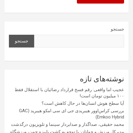
جستجو
جستجو
نوشته‌های تازه
عجیب اما واقعی: رقم فسخ قرارداد رضائیان با استقلال فقط
۱۰۰ میلیون تومان است!
آیا سطح هوش انسان‌ها در حال کاهش است؟
بررسی کراس‌اوور هیبریدی جی ای سی امکو هیبرید (GAC
Emkoo Hybrid)
محمد حقیقی، صداگذار و صدابردار سینما و تلویزیون درگذشت
مدیرکل ورزش و جوانان: با توجه به کشت پاییزه چمن، ورزشگاه