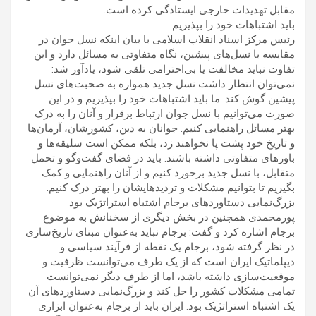
مقابل تهدیدات خارجی ایستادگی کرده است.
باید اشتباهات خود را بپذیریم
رئیس مرکز اسناد انقلاب اسلامی با بیان اینکه نسل جوان در
مقایسه با نسل‌های پیشین، نگاه متفاوتی به مسائل دارد و این
تفاوت نباید مخالفت یا بی‌احترامی تلقی شود، یادآور شد:
نمی‌توان انتظار داشت نسل جدید همواره به صحبت‌های نسل
پیشین گوش کند. ما باید اشتباهات خود را بپذیریم و در این
صورت می‌توانیم با نسل جوان ارتباط برقرار و آنان را به درک
بهتر مسائل راهنمایی کنیم. جوانان به دین، کشورشان، آرمان‌ها
و تاریخ خود پشت پا نخواهند زد، بلکه ممکن است سلیقه‌ها و
باورهای متفاوتی داشته باشند. باید در فضای گفت‌وگو و تحمل
متقابل، با نسل جدید برخورد کنیم و از آنان راهنمایی و کمک
بگیریم تا بتوانیم مشکلات و تردیدهایشان را بهتر درک کنیم.
بزرگ‌نمایی دستاوردهای برجام اشتباه استراتژیک بود
پورمحمدی همچنین در بخش دیگری از سخنانش به موضوع
برجام اشاره کرد و گفت: برجام نباید به‌عنوان مبنای تاریخ‌سازی
در نظر گرفته شود، برجام یک نقطه از فرآیند سیاسی و
دیپلماتیک ایران است که از یک طرف می‌توانست ظرفیت و
موقعیت‌سازی داشته باشد، اما از طرف دیگر نمی‌توانست
تمامی مشکلات کشور را حل کند و بزرگ‌نمایی دستاوردهای آن
یک اشتباه استراتژیک بود. ایران باید از برجام به‌عنوان ابزاری