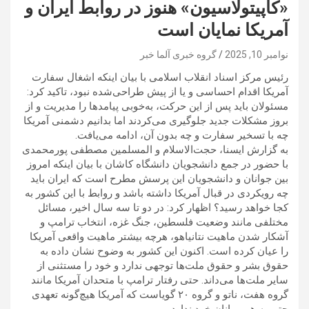
«کاپیتولاسیون» هنوز در روابط ایران و
آمریکا نمایان است
نوامبر 10, 2025
گروه خبری آلما خبر
رئیس مرکز اسناد انقلاب اسلامی با بیان اینکه اشغال سفارت
آمریکا اقدام احساسی و یا از پیش طراحی‌شده نبود، تاکید کرد:
مسئولان باید پس از این حرکت، به‌خوبی پیامدها را مدیریت و از
بروز مشکلات جدید جلوگیری می‌کردند اما بدانیم دشمنی آمریکا
چه با تسخیر سفارت و چه بدون آن، ادامه می‌یافت.
به گزارش ایسنا، حجت‌الاسلام و المسلمین مصطفی پورمحمدی
با حضور در جمع دانشجویان دانشگاه کاشان با بیان اینکه امروز
بین جوانان و دانشجویان این پرسش مطرح است که ایران باید
چه رویکردی در قبال آمریکا داشته باشد و روابط با این کشور به
کجا خواهد رسید؟ اظهار کرد: در دو تا سه سال اخیر، مسائل
مختلفی مانند وضعیت فلسطین، جنگ غزه، انتخاب ترامپ و
آشکار شدن ماهیت نتانیاهو، هرچه بیشتر ماهیت واقعی آمریکا
را عیان کرده است. اکنون این کشور به وضوح نشان داده به
حقوق بشر و حقوق ملت‌ها توجهی ندارد و خود را مستثنی از
سایر ملت‌ها می‌داند. حتی رفتار ترامپ با متحدان آمریکا مانند
گروه هفت، ناتو و گروه ۲۰ گویاست که آمریکا هیچ‌گونه تعهدی