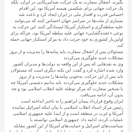
بگیرند. اشغال سفارت نه یک حرکت ضدآمریکایی در ایران، بلکه
یک حرکت جهانی برای شکستن هیمنه آمریکا بود. این اقدام
احساس قدرت و اقتدار ملی در ایران ایجاد کرد و باعث شد
بسیاری از ملت‌ها در سراسر جهان احساس کنند که می‌توانند
علیه سلطه‌گری و استکبار آمریکا ایستادگی کنند. این حرکت به
نوعی «عقده‌گشایی» جهانی علیه سلطه آمریکا بود، چراکه برای
اولین‌بار کشوری به خود جرئت داد به مرکز استکبار جهانی حمله
کند.
مسئولان پس از اشغال سفارت باید پیامدها را مدیریت و از بروز
مشکلات جدید جلوگیری می‌کردند
وی به نقدهایی که پس از این واقعه به دولت‌ها و مدیران کشور
وارد شده اشاره کرد و گفت: این نکته دیگری است که مسئولان
باید پس از این حرکت، به‌خوبی پیامدها را مدیریت و از بروز
مشکلات جدید جلوگیری می‌کردند. باید بدانیم دشمنی آمریکا چه
با تسخیر سفارت که مرکز توطئه علیه انقلاب اسلامی بود و چه
بدون آن، ادامه می‌یافت.
ایران وقوع قرارداد پیمان ابراهیم را به تاخیر انداخته است
رئیس مرکز اسناد انقلاب اسلامی با بیان اینکه اسرائیل نماینده
آمریکا و غرب در منطقه است و از ابتدا علیه جمهوری اسلامی
عملیات کرده، ادامه داد: جمهوری اسلامی توانسته با
سیاست‌های اسرائیل و حمایت‌های آمریکا از این کشور مقابله