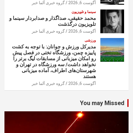
آگوست 6, 2026
گروه خبری آلما خبر
سینما و تلویزیون
محمد حقیقی، صداگذار و صدابردار سینما و
تلویزیون درگذشت
آگوست 6, 2026
گروه خبری آلما خبر
ورزشی
مدیرکل ورزش و جوانان: با توجه به کشت
پاییزه چمن، ورزشگاه تختی در فصل پیش
رو امکان میزبانی از مسابقات لیگ برتر را
نخواهد داشت/ سه ورزشگاه در تهران و
شهرستان‌های اطراف، آماده میزبانی
هستند
آگوست 6, 2026
گروه خبری آلما خبر
You may Missed