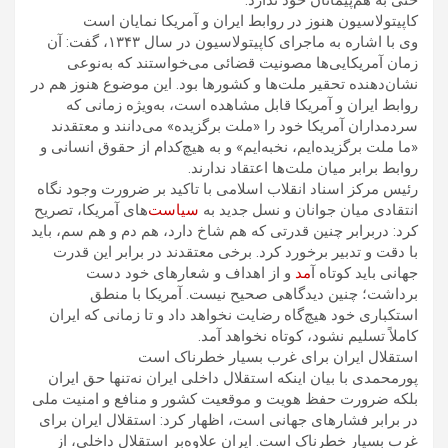
حتی به هم‌پیمانان خود ندارد.
کاپیتولاسیون هنوز در روابط ایران و آمریکا نمایان است
وی با اشاره به ماجرای کاپیتولاسیون در سال ۱۳۴۳، گفت: آن
زمان آمریکایی‌ها مصونیت قضائی می‌خواستند که به‌نوعی
نشان‌دهنده تحقیر ملت‌ها و کشورها بود. این موضوع هنوز هم در
روابط ایران و آمریکا قابل مشاهده است، به‌ویژه زمانی که
سردمداران آمریکا خود را «ملت برگزیده» می‌دانند و معتقدند
«ما ملت برگزیده‌ایم، نخبه‌ایم» و به هیچ‌کدام از حقوق انسانی و
روابط برابر میان ملت‌ها اعتقاد ندارند.
رئیس مرکز اسناد انقلاب اسلامی با تاکید بر ضرورت وجود نگاه
انتقادی میان جوانان و نسل جدید به
سیاست
‌های آمریکا، تصریح
کرد: دربرابر چنین قدرتی که هم شاخ دارد، هم دم و هم سم، باید
با دقت و تدبیر برخورد کرد. برخی معتقدند در برابر این قدرت
جهانی باید کوتاه آ
مد
و از اهداف و شعارهای خود دست
برداشت؛ چنین دیدگاهی صحیح نیست. آمریکا با منطق
استکباری خود هیچ‌گاه رضایت نخواهد داد و تا زمانی که ایران
کاملاً تسلیم نشود، کوتاه نخواهد آمد.
استقلال ایران برای غرب بسیار خطرناک است
پورمحمدی با بیان اینکه استقلال داخلی ایران نه‌تنها حق ایران
بلکه ضرورت حفظ هویت و موقعیت کشور و منافع و امنیت ملی
در برابر فشارهای جهانی است، اظهار کرد: استقلال ایران برای
غرب بسیار خطرناک است. ایران علاوه‌بر استقلال داخلی، از