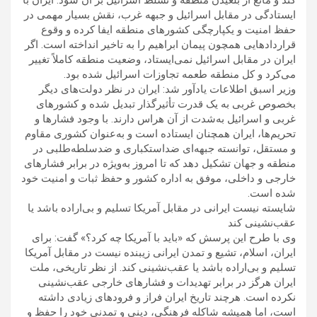
کند و مانع از بلعیدن منطقه و تسلط اسرائیل بر آن شود. ایران با
ایستادگی در مقابل اسرائیل و جبهه غرب، نقش بسیار مهمی در
حفظ امنیت و یکپارچگی کشورهای منطقه ایفا کرده و وقوع
قراردادهایی همچون پیمان ابراهیم را به تاخیر انداخته است. اگر
ایران در مقابل اسرائیل نمی‌ایستاد، وضعیت منطقه کاملاً تغییر
می‌کرد و کل منطقه طعمه تجاوزات اسرائیل شده بود.
وزیر اسبق اطلاعات یادآور شد: ایران در نظر دولت‌های دیگر
بخصوص غربی به یک قدرت تأثیرگذار تبدیل شده و کشورهای
غربی و اسرائیل به‌شدت از آن هراس دارند. با وجود فشارها و
تحریم‌ها، ایران همچنان ایستاده است و به‌عنوان کشوری مقاوم
و مستقل، توانسته جبهه‌ای ضداستکباری و ضدسلطه‌طلبی در
منطقه و جهان تشکیل دهد که تا امروز به‌ویژه در برابر فشارهای
خارجی و داخلی، موفق به اداره کشور و حفظ ثبات و امنیت خود
شده است.
شایسته نیست ایرانی در مقابل آمریکا تسلیم و بی‌اراده باشد یا
عقب‌نشینی کند
وی با طرح این پرسش که «باید با آمریکا چه کرد؟» گفت: برای
ایران، اسلام، تشیع و تمدن ایرانی زیبنده نیست در مقابل آمریکا
تسلیم و بی‌اراده باشد یا عقب‌نشینی کند. از نظر تاریخی، ملت
ایران هرگز در برابر تهدیدات و فشارهای خارجی عقب‌نشینی
نکرده است. هرچند تاریخ ایران فراز و فرودهای زیادی داشته
است، اما همیشه شاکله فرهنگی، دینی و تمدنی خود را حفظ و