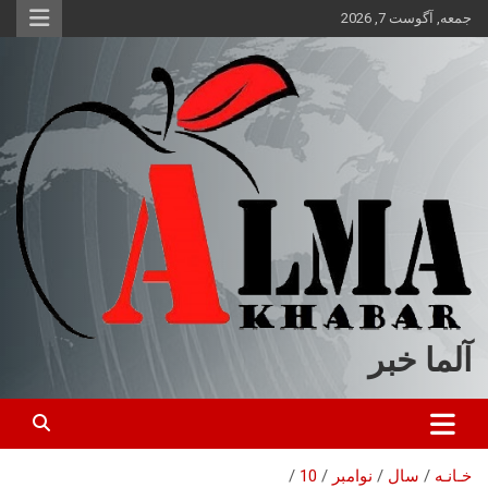
ه
جمعه, آگوست 7, 2026
حتوا
روید
آلما خبر
خـانـه
سال
نوامبر
10