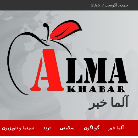
ه
جمعه, آگوست 7, 2026
حتوا
روید
آلما خبر
آلما خبر
گوناگون
سلامتی
ترند
سینما و تلویزیون