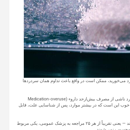
Ent) : هایی که برای رفع سردرد می‌خورید، ممکن است در واقع باعث تداوم همان سردردها
به گزارش انتخاب و به نقل از sciencealert؛ پدیده‌ای به نام «سردرد ناشی از مصرف بیش‌ازحد دارو» (Medication-overuse
بر خوب این است که در بیشتر موارد، پس از شناسایی علت، قابل
بیش از ۱۰ میلیون نفر در بریتانیا به‌طور منظم دچار سردرد می‌شوند — یعنی تقریباً از هر ۲۵ مراجعه به پزشک عمومی، یکی مربوط
 محسوب نمی‌شوند.