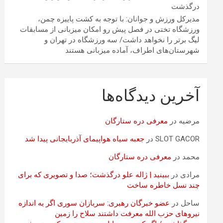
درگذشت
مدیرکل ورزش و جوانان: با توجه به کشت پاییزه چمن،
ورزشگاه تختی در فصل پیش رو امکان میزبانی از مسابقات
لیگ برتر را نخواهد داشت/ سه ورزشگاه در تهران و
شهرستان‌های اطراف، آماده میزبانی هستند
آخرین دیدگاه‌ها
مرضیه
در
معرفی دره ستارگان
SLOT GACOR
در
جعبه سیاه هواپیمای آذربایجانی پیدا شد
محمد
در
معرفی دره ستارگان
مرادی
در
ببینید | ژاله علو درگذشت؛ صدا و تصویری که برای
چند نسل خاطره ساخت
ساحل
در
عضو خبرگان رهبری: سربازان سوری اگر به اندازه
نیروهای حزب الله معرفت داشتند سلاح را زمین