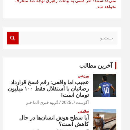
نمی‌گذاشتند/ اگر کسی به بیانات رهبری توجه کند منحرف
نخواهد شد
ج
س
ت
ج
و
آخرین مطالب
ورزشی
عجیب اما واقعی: رقم فسخ قرارداد
رضائیان با استقلال فقط ۱۰۰ میلیون
تومان است!
آگوست 7, 2026
گروه خبری آلما خبر
سلامتی
آیا سطح هوش انسان‌ها در حال
کاهش است؟