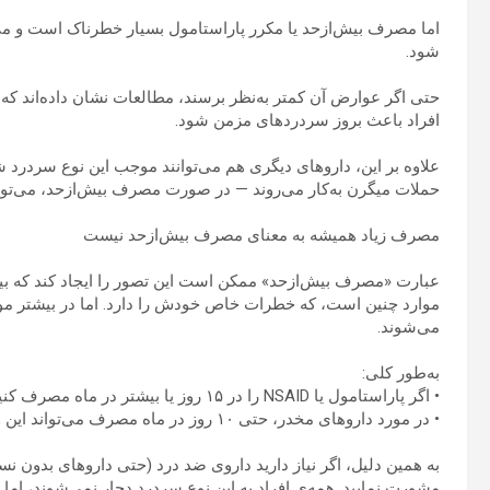
اما مصرف بیش‌ازحد یا مکرر پاراستامول بسیار خطرناک است و می‌
شود.
حتی اگر عوارض آن کمتر به‌نظر برسند، مطالعات نشان داده‌اند که ا
افراد باعث بروز سردردهای مزمن شود.
علاوه بر این، داروهای دیگری هم می‌توانند موجب این نوع سردرد ش
حملات میگرن به‌کار می‌روند — در صورت مصرف بیش‌ازحد، می‌توانن
مصرف زیاد همیشه به معنای مصرف بیش‌ازحد نیست
عبارت «مصرف بیش‌ازحد» ممکن است این تصور را ایجاد کند که بیم
موارد چنین است، که خطرات خاص خودش را دارد. اما در بیشتر موار
می‌شوند.
به‌طور کلی:
• اگر پاراستامول یا NSAID را در ۱۵ روز یا بیشتر در ماه مصرف کنید، ممکن است سردرد ناشی از دارو رخ دهد.
• در مورد داروهای مخدر، حتی ۱۰ روز در ماه مصرف می‌تواند این وضعیت را ایجاد کند.
به همین دلیل، اگر نیاز دارید داروی ضد درد (حتی داروهای بدون ن
مشورت نمایید. همه‌ی افراد به این نوع سردرد دچار نمی‌شوند، ا