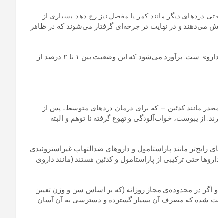
حتی دردهای دیگر مانند کمر یا مفصل نیز رخ دهد. بسیاری از
ش می‌دهند و در نهایت در چرخه‌ای گرفتار می‌شوند که در ظاهر
تشخیص محتمل در این موارد، «سردرد ناشی از مصرف بیش‌ازحد دارو» است. برآورد می‌شود که این وضعیت بین ۱ تا ۲ درصد از
مخدر مانند کدئین — که برای درمان دردهای متوسط، پس از
د: از یبوست، خواب‌آلودگی و تهوع گرفته تا توهم و البته
 رایج‌تر مانند پاراستامول و داروهای ضدالتهاب غیراستروئیدی
ز داروها حتی ترکیبی از پاراستامول و کدئین هستند (مانند داروی
و اگر در محدوده‌ی مجاز روزانه (که بر اساس سن و وزن تعیین
عث شده که مصرف آن بسیار گسترده و دسترسی به آن آسان