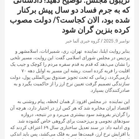
تریبون مجلس: توضیح دهید! دادستانی
که به جرم فساد دو سال پیش برکنار
شده بود، الان کجاست؟/ دولت مصوب
کرده بنزین گران شود
نوامبر 9, 2025
گروه خبری آلما خبر
بنابر روایت ایلنا، نماینده تهران، ری، شمیرانات، اسلامشهر و
پردیس در مجلس شورای اسلامی گفت: این روایت، مسیر تلخی
را نشان می‌دهد که قدم به قدم سفره مردم را کوچک و جیب یک
اقلیت را فربه کرده است. ریشه این مسیر به اوایل دهه ۷۰
بازمی‌گردد، زمانی که تحت تجویز صندوق بین‌المللی پول، دولت
سازندگی تصمیم گرفت تعیین نرخ ارز را از حاکمیت بگیرد و به
صادرکنندگان بسپارد.
این نماینده در مجلس افزود: از همان لحظه، پیام روشنی به
اقتصاد ایران مخابره شد که هر کس ارز در اختیار دارد، هرچه آن
را گران‌تر بفروشد سود بیشتری می‌برد و در نتیجه، دروازه
سودهای نجومی و بی‌زحمت برای گروهی خاص گشوده شد.
وی ادامه داد: در سند تعدیل ساختاری سال ۶۹ اعتراف کردند که
با افزایش نرخ ارز، قیمت‌ها سر به فلک می‌کشد، پس باید اندکی