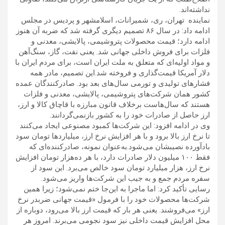
نداشته‌اند.
نماینده تهران، ری، شمیرانات، اسلامشهر و پردیس در مجلس
ادامه داد: در سال ۸۶ تصمیم دیگری گرفته شد که ضربه آن هنوز
ادامه دارد؛ قیمت محصولات پتروشیمی، پالایشی، معدنی و
فلزات برای فروش داخلی جهانی شد. یعنی نفت، گاز، سنگ‌آهن
و مواد اولیه‌ای که متعلق به ملت ایران است، برای مردم ایران با
دلار آمریکا قیمت‌گذاری و فروخته شد.این تصمیم، مادر همه
فشارهای تولیدی و تورمی سال‌های بعد بود. صادرکنندگان عمده
کشور همان شرکت‌های پتروشیمی، پالایشی، معدنی و فلزات
هستند که سال‌هاست برخلاف قانون مبارزه با قاچاق کالا و ارز،
ارز حاصل از صادرات خود را به کشور بازنمی‌گردانند.
وی در ادامه افزود: این شرکت‌ها کمبود مصنوعی ایجاد می‌کنند
تا نرخ ارز بالا برود و با هر افزایش نرخ ارز، میلیاردها تومان سود
بادآورده نصیبشان می‌شود.به‌عنوان نمونه، صادرکننده‌ای که
فقط ۱۰۰ میلیون دلار صادرات دارد، با هر ده‌هزار تومان افزایش
نرخ ارز، هزار میلیارد تومان سود خالص می‌برد. این سود از
سفره مردم جمع و به جیب این شرکت‌ها واریز می‌شود.
رسایی تأکید کرد: اما ماجرا به این‌جا ختم نمی‌شود؛ زیرا همین
شرکت‌ها محصولات خود را با فرمول «قیمت جهانی ضربدر نرخ
ارز» می‌فروشند. یعنی هر بار که قیمت ارز بالا می‌رود، دوباره از
محل افزایش قیمت داخلی نیز سود نجومی می‌برند. امروز هر