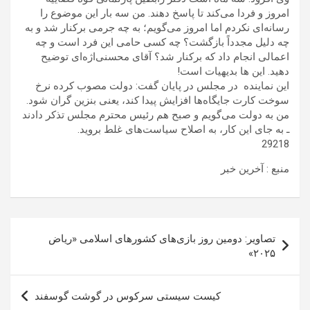
امروز و فردا می‌کند تا پاسخ دهند. من سه بار این موضوع را
رسانه‌ای نکردم اما امروز می‌گویم؛ به چه جرمی برکنار شد و به
چه دلیل مجدداً بازگشت؟ چه کسی حامی این فرد است و چه
اعمالی انجام داد که برکنار شد؟ آقای محسنی‌اژه‌ای توضیح
دهید. این ها بدیهیات است!
این نماینده در مجلس در پایان گفت: دولت مصوب کرده نرخ
سوخت کارت جایگاه‌ها افزایش پیدا کند، یعنی بنزین گران شود.
من به دولت می‌گویم و صبح هم رئیس محترم مجلس تذکر دادند
ـ به جای این کار، به اصلاح سیاست‌های غلط بروید.
29218
منبع : آخرین خبر
راهبری
تصاویر: دومین روز بازی‌های کشورهای اسلامی «ریاض
نوشته
۲۰۲۵»
کیست سیستی سرکوس در گوشت گوسفند