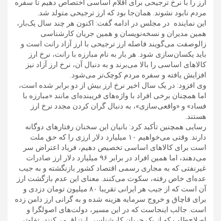
ارز را با نرخ ترجیحی برای اقلام اساسی اختصاص دهیم تا سفره
مردم نابود نشوند. همان‌جا بود که ارز ترجیحی متولد شد.
این نماینده در مجلس در ادامه گفت: اکنون هر چند سال یک‌بار،
همین مدیران و نسخه‌نویسان و همین جریان کارشناسی
زالوصفت می‌گویند فاصله ارز ترجیحی با ارز آزاد رانت است و
باید یکسان‌سازی شود. هر بار به نام مبارزه با رانت، نرخ ارز
کالاهای اساسی را بالا می‌برند و به دنبال آن، نرخ ارز آزاد نیز
افزایش یافته و سفره مردم کوچک‌تر می‌شود.
وی افزود: در یک سال اخیر نرخ ارز بیش از دو برابر شده است،
اما همچنان برخی افراد با واژه‌های فریبنده‌ای مانند «مبارزه با
فساد» و «واقعی‌سازی»، به دنبال گران کردن مجدد نرخ ارز
هستند.
رسایی همچنین تأکید کرد: بانیان این سخنان رفتارهای دوگانه
دارند. وقتی می‌خواهیم ۱۰ میلیارد دلار ارزی را که حق ملت
است برای کالاهای اساسی تخصیص دهیم، فریاد اعتراض سر
می‌دهند، اما همین افراد در برابر ۹۶ میلیارد دلار ارز صادرات
غیرنفتی که به مجاری رسمی اقتصاد کشور بازنگشته و به جیب
عده‌ای خاص رفته، سکوت می‌کنند. معنای این عدم بازگشت ارز
آن است که از جیب هر ایرانی تقریبا ۸۰ میلیون تومان دزدی و
برای قاچاق و خروج سرمایه هزینه شده و به گرانی ارز دامن زده
است. جالب اینجاست که در این مسیر، دولت‌های اصولگرا و
اصلاح‌طلب که از یک جریان کارشناسی ارتزاق می‌کنند، تفاوتی