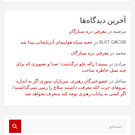
آخرین دیدگاه‌ها
مرضیه
در
معرفی دره ستارگان
SLOT GACOR
در
جعبه سیاه هواپیمای آذربایجانی پیدا شد
محمد
در
معرفی دره ستارگان
مرادی
در
ببینید | ژاله علو درگذشت؛ صدا و تصویری که برای
چند نسل خاطره ساخت
ساحل
در
عضو خبرگان رهبری: سربازان سوری اگر به اندازه
نیروهای حزب الله معرفت داشتند سلاح را زمین نمی‌گذاشتند/
اگر کسی به بیانات رهبری توجه کند منحرف نخواهد شد
ج
س