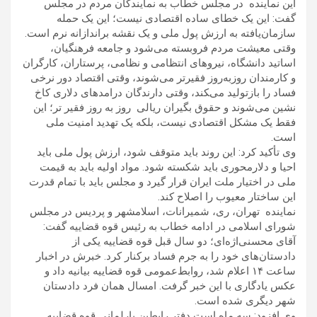
این نماینده در مجلس خطاب به نمایندگان مردم در مجلس
گفت: این یک خطای ساده اقتصادی نیست؛ این یک حمله
سازمان‌یافته به ارزش پول ملی و یک نقشه براندازانه نرم است.
وقتی معیشت مردم فروبسته می‌شود و جامعه فرهنگیان،
اساتید دانشگاه، نیروهای انتظامی و نظامی، پرستاران، کارگران
و کارمندان روزبه‌روز فقیرتر می‌شوند، وقتی اقتصاد دور نرخی
فساد را بازتولید می‌‍کند، وقتی دارندگان درامدهای دلاری کاخ
نشین می‌شوند و حقوق بگیران ریالی روز به روز فقیر تر؛ این
فقط یک مشکل اقتصادی نیست، بلکه یک تهدید امنیت ملی
است.
وی تأکید کرد: این روند باید متوقف شود، ارزش پول ملی باید
احیا و دلارمحوری باید شکسته شود. مواد اولیه باید به قیمت
ملی در اختیار ملت ایران قرار گیرد و مجلس باید با تمام قدرت
این ساختار معیوب را اصلاح کند.
نماینده تهران، ری، شمیرانات، اسلامشهر و پردیس در مجلس
شورای اسلامی در ادامه خطاب به رئیس قوه قضاییه گفت:
آقای محسنی‌اژه‌ای؛ دو سال قبل قوه قضاییه یکی از
دادستان‌های خود را به جرم فساد برکنار کرد. خبرش در اخبار
ساعت ۱۴ اعلام شد، روابط‌عمومی قوه قضاییه بیانیه داد و
عکس یادگاری با این خبر گرفت. امسال همان فرد دادستان
شهر دیگری شده است.
وی افزود: سه ماه است دفتر رابطین پارلمانی قوه قضاییه