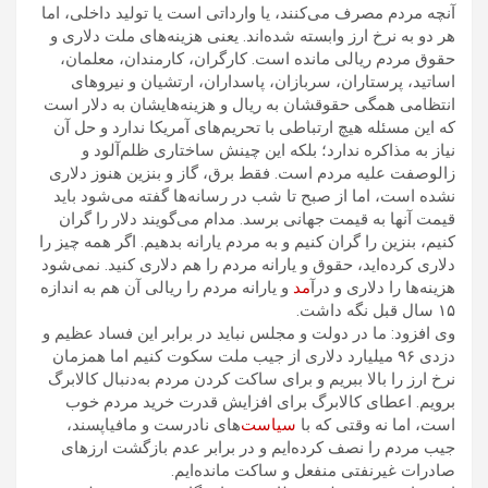
آنچه مردم مصرف می‌کنند، یا وارداتی است یا تولید داخلی، اما
هر دو به نرخ ارز وابسته شده‌اند. یعنی هزینه‌های ملت دلاری و
حقوق مردم ریالی مانده است. کارگران، کارمندان، معلمان،
اساتید، پرستاران، سربازان، پاسداران، ارتشیان و نیروهای
انتظامی همگی حقوقشان به ریال و هزینه‌هایشان به دلار است
که این مسئله هیچ ارتباطی با تحریم‌های آمریکا ندارد و حل آن
نیاز به مذاکره ندارد؛ بلکه این چینش ساختاری ظلم‌آلود و
زالوصفت علیه مردم است. فقط برق، گاز و بنزین هنوز دلاری
نشده است، اما از صبح تا شب در رسانه‌ها گفته می‌شود باید
قیمت آنها به قیمت جهانی برسد. مدام می‌گویند دلار را گران
کنیم، بنزین را گران کنیم و به مردم یارانه بدهیم. اگر همه چیز را
دلاری کرده‌اید، حقوق و یارانه مردم را هم دلاری کنید. نمی‌شود
هزینه‌ها را دلاری و درآ
مد
و یارانه مردم را ریالی آن هم به اندازه
۱۵ سال قبل نگه داشت.
وی افزود: ما در دولت و مجلس نباید در برابر این فساد عظیم و
دزدی ۹۶ میلیارد دلاری از جیب ملت سکوت کنیم اما همزمان
نرخ ارز را بالا ببریم و برای ساکت کردن مردم به‌دنبال کالابرگ
برویم. اعطای کالابرگ برای افزایش قدرت خرید مردم خوب
است، اما نه وقتی که با
سیاست
‌های نادرست و مافیاپسند،
جیب مردم را نصف کرده‌ایم و در برابر عدم بازگشت ارزهای
صادرات غیرنفتی منفعل و ساکت مانده‌ایم.