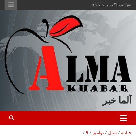
ه
پنج‌شنبه, آگوست 6, 2026
حتوا
روید
آلما خبر
خـانـه
سال
نوامبر
9