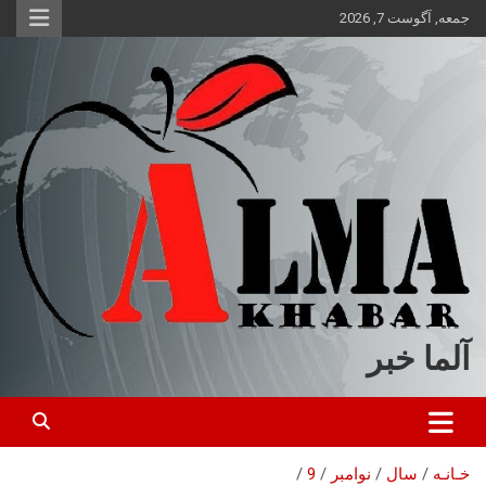
ه
جمعه, آگوست 7, 2026
حتوا
روید
آلما خبر
خـانـه
سال
نوامبر
9