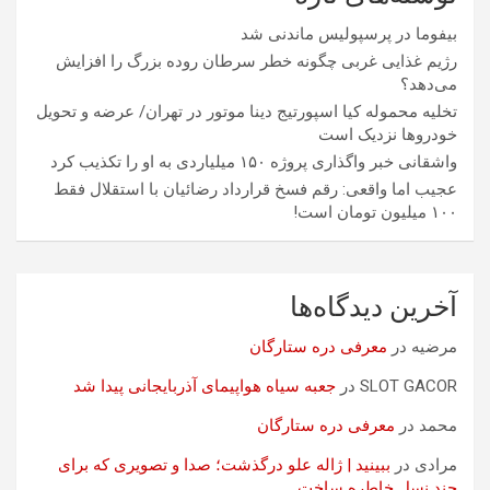
بیفوما در پرسپولیس ماندنی شد
رژیم غذایی غربی چگونه خطر سرطان روده بزرگ را افزایش
می‌دهد؟
تخلیه محموله کیا اسپورتیج دینا موتور در تهران/ عرضه و تحویل
خودروها نزدیک است
واشقانی خبر واگذاری پروژه ۱۵۰ میلیاردی به او را تکذیب کرد
عجیب اما واقعی: رقم فسخ قرارداد رضائیان با استقلال فقط
۱۰۰ میلیون تومان است!
آخرین دیدگاه‌ها
مرضیه
در
معرفی دره ستارگان
SLOT GACOR
در
جعبه سیاه هواپیمای آذربایجانی پیدا شد
محمد
در
معرفی دره ستارگان
مرادی
در
ببینید | ژاله علو درگذشت؛ صدا و تصویری که برای
چند نسل خاطره ساخت