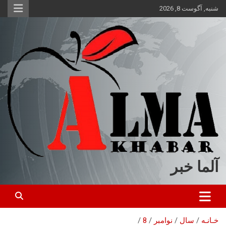
ه
شنبه, آگوست 8, 2026
حتوا
روید
آلما خبر
خـانـه
سال
نوامبر
8