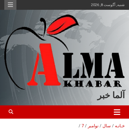
ه
شنبه, آگوست 8, 2026
حتوا
روید
آلما خبر
خـانـه
سال
نوامبر
7