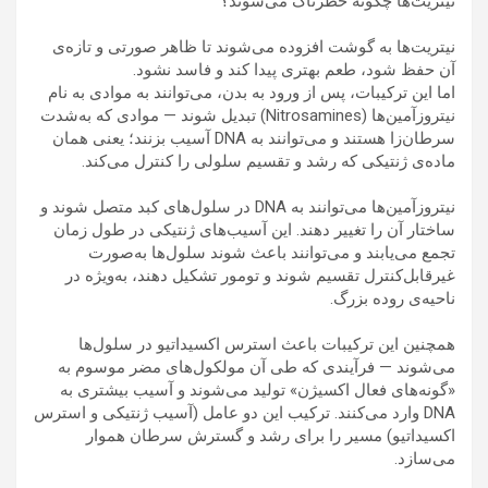
نیتریت‌ها چگونه خطرناک می‌شوند؟
نیتریت‌ها به گوشت افزوده می‌شوند تا ظاهر صورتی و تازه‌ی
آن حفظ شود، طعم بهتری پیدا کند و فاسد نشود.
اما این ترکیبات، پس از ورود به بدن، می‌توانند به موادی به نام
نیتروزآمین‌ها (Nitrosamines) تبدیل شوند — موادی که به‌شدت
سرطان‌زا هستند و می‌توانند به DNA آسیب بزنند؛ یعنی همان
ماده‌ی ژنتیکی که رشد و تقسیم سلولی را کنترل می‌کند.
نیتروزآمین‌ها می‌توانند به DNA در سلول‌های کبد متصل شوند و
ساختار آن را تغییر دهند. این آسیب‌های ژنتیکی در طول زمان
تجمع می‌یابند و می‌توانند باعث شوند سلول‌ها به‌صورت
غیرقابل‌کنترل تقسیم شوند و تومور تشکیل دهند، به‌ویژه در
ناحیه‌ی روده بزرگ.
همچنین این ترکیبات باعث استرس اکسیداتیو در سلول‌ها
می‌شوند — فرآیندی که طی آن مولکول‌های مضر موسوم به
«گونه‌های فعال اکسیژن» تولید می‌شوند و آسیب بیشتری به
DNA وارد می‌کنند. ترکیب این دو عامل (آسیب ژنتیکی و استرس
اکسیداتیو) مسیر را برای رشد و گسترش سرطان هموار
می‌سازد.