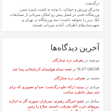
درگذشت
مدیرکل ورزش و جوانان: با توجه به کشت پاییزه چمن،
ورزشگاه تختی در فصل پیش رو امکان میزبانی از مسابقات
لیگ برتر را نخواهد داشت/ سه ورزشگاه در تهران و
شهرستان‌های اطراف، آماده میزبانی هستند
آخرین دیدگاه‌ها
مرضیه
در
معرفی دره ستارگان
SLOT GACOR
در
جعبه سیاه هواپیمای آذربایجانی پیدا شد
محمد
در
معرفی دره ستارگان
مرادی
در
ببینید | ژاله علو درگذشت؛ صدا و تصویری که برای
چند نسل خاطره ساخت
ساحل
در
عضو خبرگان رهبری: سربازان سوری اگر به اندازه
نیروهای حزب الله معرفت داشتند سلاح را زمین