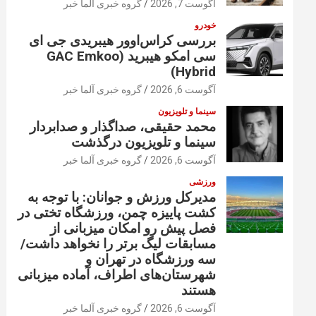
آگوست 7, 2026
گروه خبری آلما خبر
خودرو
بررسی کراس‌اوور هیبریدی جی ای
سی امکو هیبرید (GAC Emkoo
Hybrid)
آگوست 6, 2026
گروه خبری آلما خبر
سینما و تلویزیون
محمد حقیقی، صداگذار و صدابردار
سینما و تلویزیون درگذشت
آگوست 6, 2026
گروه خبری آلما خبر
ورزشی
مدیرکل ورزش و جوانان: با توجه به
کشت پاییزه چمن، ورزشگاه تختی در
فصل پیش رو امکان میزبانی از
مسابقات لیگ برتر را نخواهد داشت/
سه ورزشگاه در تهران و
شهرستان‌های اطراف، آماده میزبانی
هستند
آگوست 6, 2026
گروه خبری آلما خبر