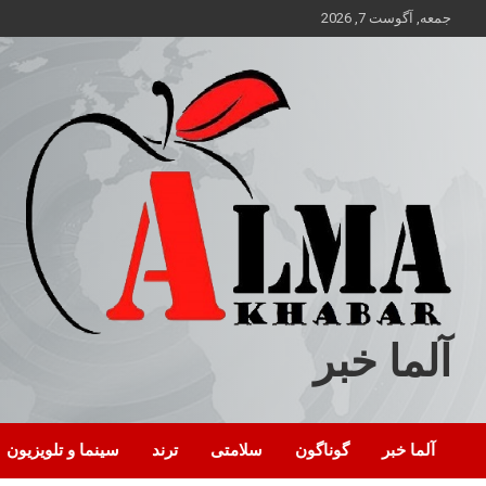
ه
جمعه, آگوست 7, 2026
حتوا
روید
آلما خبر
آلما خبر
گوناگون
سلامتی
ترند
سینما و تلویزیون