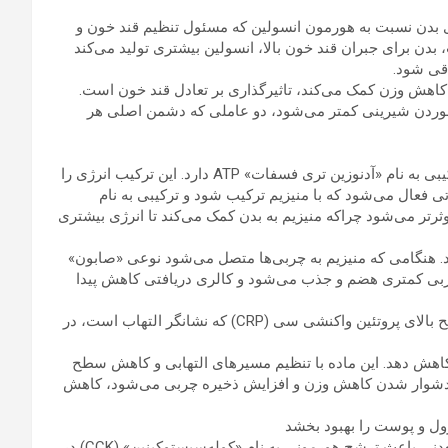
 بدن نسبت به هورمون انسولین که مسئول تنظیم قند خون و
دن برای جبران قند خون بالا، انسولین بیشتری تولید می‌کند
اقی شود.
کاهش وزن کمک می‌کند، تاثیرگذاری بر تعادل قند خون است.
وردن شیرینی کمتر می‌شود، دو عاملی که دشمن اصلی هر
تحقیق‌ها نشان داده‌ است که منیزیم نقش مهمی در متابولیسم ترکیبی به نام «آدنوزین تری‌ فسفات» ATP دارد. این ترکیب انرژی را
ی فعال می‌شود که با منیزیم ترکیب شود و ترکیبی به نام
متابولیسم موثرتر می‌شود چراکه منیزیم به بدن کمک می‌کند تا انرژی بیشتری
ذارد. هنگامی که منیزیم به چربی‌ها متصل می‌شود نوعی «صابون»
ه چربی کمتری هضم و جذب می‌شود و کالری دریافتی کاهش پیدا
التهاب مزمن یکی از عوامل اصلی افزایش وزن و چاقی است. سطح بالای پروتئین واکنشی سی (CRP) که نشانگر التهاب است، در
ا کاهش دهد. این ماده با تنظیم مسیرهای التهابی و کاهش سطح
باعث دشوار شدن کاهش وزن و افزایش ذخیره‌ چربی می‌شود، کاهش
ل و پوست را بهبود بخشد
منیزیم همچنین نقش قابل توجهی در تنظیم اشتها دارد. این ماده معدنی باعث ترشح هورمونی به نام «کوله‌سیستوکینین» (CCK) در