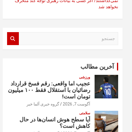
نمی‌گذاشتند/ اگر کسی به بیانات رهبری توجه کند منحرف
نخواهد شد
ج
س
ت
ج
و
آخرین مطالب
ورزشی
عجیب اما واقعی: رقم فسخ قرارداد
رضائیان با استقلال فقط ۱۰۰ میلیون
تومان است!
آگوست 7, 2026
گروه خبری آلما خبر
سلامتی
آیا سطح هوش انسان‌ها در حال
کاهش است؟