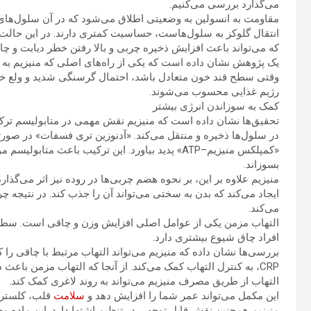
می‌گذارد بررسی می‌کنیم.
مقاومت به انسولین به وضعیتی اطلاق می‌شود که در آن سلول‌های
انتقال گلوکز به سلول‌هاست، حساسیت کمتری دارند. در این حالت، ب
که می‌تواند باعث افزایش ذخیره چربی و بالا رفتن خطر دیابت و چ
یک پژوهش نشان داده است که یکی از راه‌های اصلی که منیزیم به 
وقتی سطح قند خون متعادل باشد، احتمال گرسنگی شدید و ولع خ
رژیم غذایی محسوب می‌شوند.
کمک به سوزاندن انرژی بیشتر
در سلول‌ها ذخیره و منتقل می‌کند. «آدنوزین تری‌ فسفات» در صورت
«کمپلکس منیزیم–ATP» پدید بیاورد. این ترکیب باعث 
بسوزاند.
منیزیم علاوه بر این، بر نحوه‌ هضم چربی‌ها در روده نیز اثر می‌گ
ایجاد می‌کند که بدن به‌ سختی می‌تواند آن را جذب کند. در نتیج
می‌کند.
افراد چاق شیوع بیشتری دارد.
بررسی‌ها نشان داده‌ که منیزیم می‌تواند التهاب مرتبط با چاقی ر
CRP، به کنترل التهاب کمک می‌کند. از آنجا که التهاب مزمن 
التهاب از طریق مصرف منیزیم می‌تواند به روند لاغری کمک کند.
این مکمل می‌تواند عمر شما را افزایش دهد و
سلامت
قلب، کلسترو