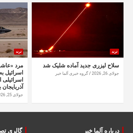
ترند
ترند
سلاح لیزری جدید آماده شلیک شد
مرد «عاشق
اسرائیل به 
جولای 26, 2026
گروه خبری آلما خبر
اسرائیلی 
آذربایجان ب
جولای 25, 2026
درباره آلما خبر
گالری تصا