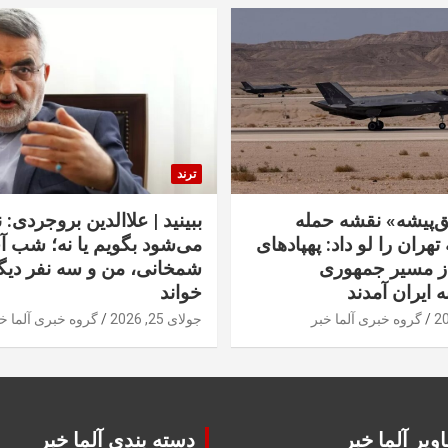
ترند
‌پیشه» نقشه حمله
ببینید | علاالدین بروجردی: 
تهران را لو داد: پهپادهای
می‌شود بگویم یا نه؛ شب آ
از مسیر جمهوری
شمخانی، من و سه نفر دیگر
ه ایران آمدند
خواند
گروه خبری آلما خبر
جولای 25, 2026
گروه خبری آلما خ
ویر آلما خبر
دسته بندی آلما خبر