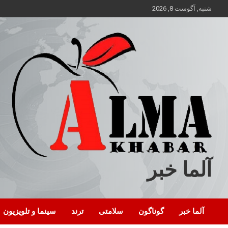
ه
شنبه, آگوست 8, 2026
حتوا
روید
آلما خبر
آلما خبر
گوناگون
سلامتی
ترند
سینما و تلویزیون