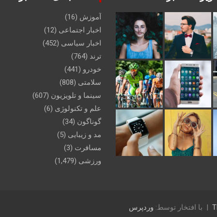
آموزش
(16)
اخبار اجتماعی
(12)
اخبار سیاسی
(452)
ترند
(764)
خودرو
(441)
سلامتی
(808)
سینما و تلویزیون
(607)
علم و تکنولوژی
(6)
گوناگون
(34)
مد و زیبایی
(5)
مسافرت
(3)
ورزشی
(1,479)
T
با افتخار توسط:
وردپرس