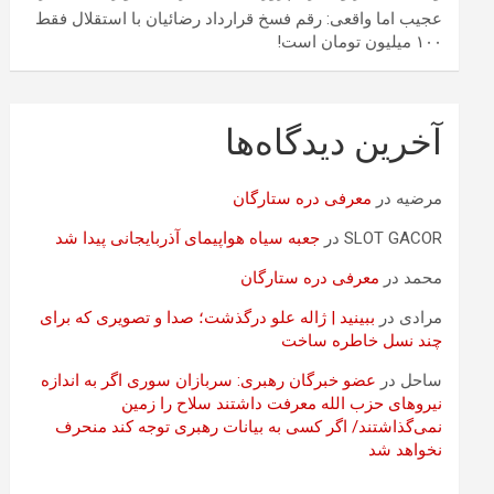
عجیب اما واقعی: رقم فسخ قرارداد رضائیان با استقلال فقط
۱۰۰ میلیون تومان است!
آخرین دیدگاه‌ها
مرضیه
در
معرفی دره ستارگان
SLOT GACOR
در
جعبه سیاه هواپیمای آذربایجانی پیدا شد
محمد
در
معرفی دره ستارگان
مرادی
در
ببینید | ژاله علو درگذشت؛ صدا و تصویری که برای
چند نسل خاطره ساخت
ساحل
در
عضو خبرگان رهبری: سربازان سوری اگر به اندازه
نیروهای حزب الله معرفت داشتند سلاح را زمین
نمی‌گذاشتند/ اگر کسی به بیانات رهبری توجه کند منحرف
نخواهد شد