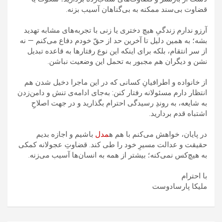
قضاوت بی‌سند ممکنه به بی‌گناهان آسیب بزنه.
آرزو ندارم زندگیِ هیچ دختری یا زنی با تجربه‌‌های مشابه تهدید
بشه؛ به همین دلیل تا آخرین حد از حقّ خودم دفاع می‌کنم — نه
از سر انتقام، بلکه برای اینکه این نوع رفتارها به قاعده تبدیل
نشن و دیگران هم مجبور به تحمل این وضعیت نباشن.
از خانواده و اطرافیانِ کسانی که در این ماجرا دخیل شدن هم
انتظار دارم مسئولانه رفتار کنن: به‌جای ادامه‌ی تنش و دامن‌زدن
به شایعه، به روندِ رسیدگی احترام بگذارید و در جهت اصلاحِ
اشتباه قدم بردارید.
در پایان، خواهش می‌کنم با هم ه
مدل
باشیم و اجازه بدیم
حقیقت و عدالت مسیرِ خود را طی کند. قضاوتِ عجولانه کمکی
به هیچ‌کس نمی‌کنه؛ بیشتر از همه به انسان‌ها آسیب می‌زنه.
با احترام
ملیکا پارسادوست