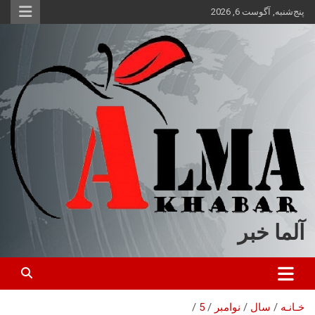
ه
پنج‌شنبه, آگوست 6, 2026
حتوا
روید
آلما خبر
خـانـه
سال
نوامبر
5