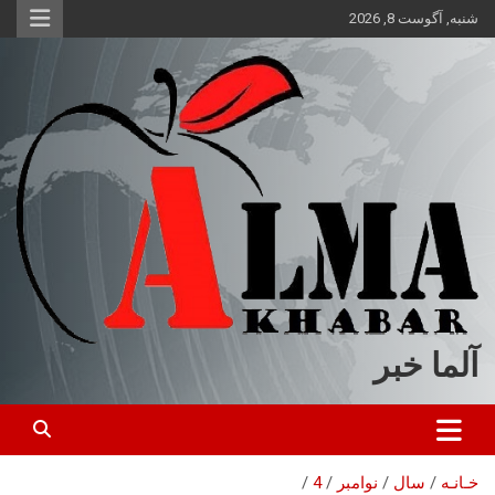
ه
شنبه, آگوست 8, 2026
حتوا
روید
آلما خبر
خـانـه
سال
نوامبر
4