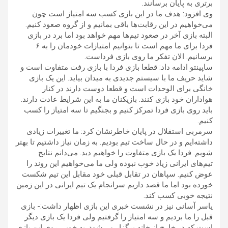
برتری به پایان برسانند.
وی افزود: هدف ما در این بازی کسب سه امتیاز است چون
می‌خواهیم در این رقابت‌ها باقی بمانیم و از گروه صعود کنیم.
البته بازی آخر در صعود تیم‌ها مهم خواهد بود اما برد در بازی
فردا برای ما مهم است تا بتوانیم امتیازات خودمان را به ۶
برسانیم. الان تفکر ما روی بازی فرداست.
ساپینتو ادامه داد: قطعا بازی فردا با بازی رفت متفاوت است و
شاید حریف ما با سیستم جدیدی به میدان بیاید. این یک بازی
خانگی برای الوحدات است و قطعا دوست دارند در کنار
هواداران خود بازی کنند. بازیکنان ما به این شرایط عادت دارند.
باید روی بازی فردا تمرکز کنیم و بجنگیم تا سه امتیاز را کسب
کنیم.
سرمربی استقلال در پایان خاطرنشان کرد: ما تغییرات زیادی
داشته‌ایم و در حال ساخت تیم بودیم. به زمان نیاز داشتیم تا بهتر
شویم. فردا یک بازی متفاوت را خواهیم دید. می‌دانم نتایج
تیم‌های ایرانی زیاد خوب نبوده ولی ما می‌خواهیم این روند را
عوض کنیم. سپاهان در تقابل قبلی خود مقابل این تیم شکست
خورده بود اما ما قصد داریم سرانجام یک تیم ایرانی در این زمین
نتیجه خوبی کسب کند.
یاسر آسانی نیز در نشست خبری این بازی اظهار داشت:‌- بازی
قبل را ما بردیم و سه امتیاز را گرفتیم ولی فردا یک بازی دیگر
است که در خارج از خانه برگزار می‌شود. به خوبی روی این بازی