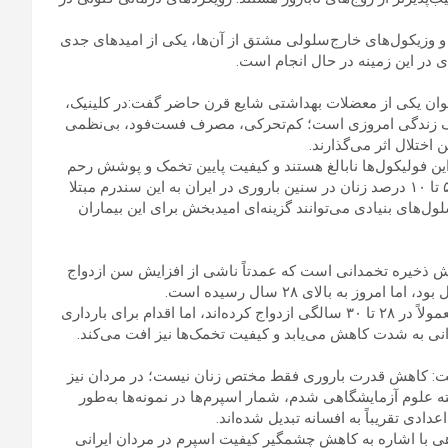
 وزیکول‌های خارج‌سلولی مشتق از آن‌ها، یکی از امیدهای جدی
ی در این زمینه در حال انجام است.
عنوان یکی از معضلات بهداشتی شایع قرن حاضر گفت:در کلینیک،
سبک زندگی امروزی است؛ کم‌تحرکی، مصرف فست‌فود، بی‌نظمی
 اختلال اثر می‌گذارند.
ا این فولیکول‌ها نابالغ هستند و کیفیت پایین تخمک و پوشش رحم
باعث کاهش موفقیت درمان‌های باروری مانند IVF می‌شود. حدود ۵ تا ۱۰ درصد زنان در سنین باروری در ایران به این سندرم مبتلا
ل‌های بنیادی می‌توانند گزینه‌ای امیدبخش برای این بیماران
اهش ذخیره تخمدانی است که عمدتاً ناشی از افزایش سن ازدواج
وی ادامه داد: زوج‌هایی که برای درمان ناباروری مراجعه می‌کنند، معمولاً در ۲۸ تا ۳۰ سالگی ازدواج کرده‌اند، اما اقدام برای بارداری
گفت: کاهش قدرت باروری فقط مختص زنان نیست؛ در مردان نیز
اسپرم هستیم. زمانی که من در دهه ۶۰ وارد رشته علوم آزمایشگاهی شدم، شمار اسپرم‌ها در نمونه‌ها به‌طور
هی با اشاره به کاهش چشمگیر کیفیت اسپرم در مردان ایرانی