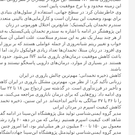
این زمینه محدود و با نرخ موفقیت پایین است.
وی خاطرنشان کرد: در سطح جهانی، استفاده از سلول‌های بنیادی و
برای بهبود وضعیت این بیماران است و کارآزمایی‌های بالینی متعدد
سندرم تخمدان پلی‌کیستیک؛ شایع‌ترین اختلال هورمونی در زنان
این پژوهشگر در ادامه با اشاره به سندرم تخمدان پلی‌کیستیک به‌
از هر چند بیمار یک نفر به این سندرم مبتلاست. علت اصلی آن 
خواب و تغییر ریتم شبانه‌روزی از جمله عواملی هستند که بر بروز این
وی افزود: در زنان مبتلا، تخمدان‌ها تعداد زیادی فولیکول دارند، ام
هستند. در بسیاری از موارد، درمان‌های دارویی پاسخگو نیستند و سلو
باشند.
کاهش ذخیره تخمدانی؛ مهم‌ترین چالش باروری در ایران
زرنانی تأکید کرد؛ از نظر من، مهم‌ترین مشکل باروری در ایران ک
و تأخیر در فرزندآوری است. در گذشته سن ازدواج بین ۱۸ تا ۲۲ سال بود، اما امروز به بالای ۲۸ سال رسیده است.
را تا ۳۶ یا ۳۷ سالگی به تأخیر انداخته‌اند. در این سنین، ذخیره تخمدانی به شدت کاهش می‌یابد و کیفیت تخمک‌ها نیز افت می‌کند.
کاهش کیفیت اسپرم در مردان ایرانی
مدیر گروه ایمنی‌شناسی تولید مثل پژوهشگاه ابن‌سینا در ادامه 
شاهد افت کیفیت 
معمول بین ۱۵۰ تا ۴۰۰ میلیون در هر میلی‌لیتر بود، اما امروز چنین اعدادی تقریباً به افسانه تبدیل شده‌اند.
مدیر گروه ایمنی‌شناسی تولیدمثل پژوهشگاه ابن‌سینا جهاددانشگا