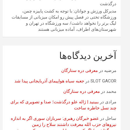
درگذشت
مدیرکل ورزش و جوانان: با توجه به کشت پاییزه چمن،
ورزشگاه تختی در فصل پیش رو امکان میزبانی از مسابقات
لیگ برتر را نخواهد داشت/ سه ورزشگاه در تهران و
شهرستان‌های اطراف، آماده میزبانی هستند
آخرین دیدگاه‌ها
مرضیه
در
معرفی دره ستارگان
SLOT GACOR
در
جعبه سیاه هواپیمای آذربایجانی پیدا شد
محمد
در
معرفی دره ستارگان
مرادی
در
ببینید | ژاله علو درگذشت؛ صدا و تصویری که برای
چند نسل خاطره ساخت
ساحل
در
عضو خبرگان رهبری: سربازان سوری اگر به اندازه
نیروهای حزب الله معرفت داشتند سلاح را زمین