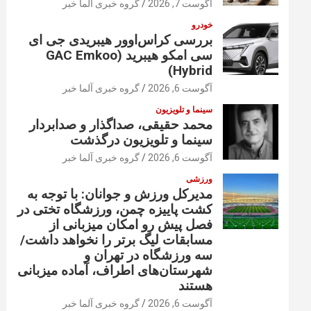
آگوست 7, 2026
گروه خبری آلما خبر
خودرو
بررسی کراس‌اوور هیبریدی جی ای
سی امکو هیبرید (GAC Emkoo
Hybrid)
آگوست 6, 2026
گروه خبری آلما خبر
سینما و تلویزیون
محمد حقیقی، صداگذار و صدابردار
سینما و تلویزیون درگذشت
آگوست 6, 2026
گروه خبری آلما خبر
ورزشی
مدیرکل ورزش و جوانان: با توجه به
کشت پاییزه چمن، ورزشگاه تختی در
فصل پیش رو امکان میزبانی از
مسابقات لیگ برتر را نخواهد داشت/
سه ورزشگاه در تهران و
شهرستان‌های اطراف، آماده میزبانی
هستند
آگوست 6, 2026
گروه خبری آلما خبر