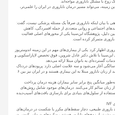
مینه، می‌تواند مسیر درمان ناباروری در ایران را علمی‌تر،
هی با بیان اینکه ناباروری صرفاً یک مسئله پزشکی نیست، گفت:
پیامدهای اجتماعی و روانی متعددی از جمله افسردگی، کاهش
مین دلیل، پژوهشگاه ابن‌سینا یکی از محورهای اصلی فعالیت
 باروری متمرکز کرده است.
روری اظهار کرد: یکی از بیماری‌های مهم در این زمینه اندومتریوز
ابن‌سینا با تلاش دکتر عادل شروین، فوق تخصص لاپاراسکوپی و
ت گسترده‌ای به بانوان مبتلا ارائه می‌دهد.
نانی ادامه داد: اندومتریوز بیماری خاموشی است که از حدود ۱۵ سالگی آغاز می‌شود و سه علامت اصلی دارد: پریودهای دردناک
و منظم، ناباروری و درد مزمن لگنی. طبق آمار، حدود ۳۰ تا ۵۰ درصد از زنان نابارور مبتلا به این بیماری هستند و در ایران نیز بین ۶
ه‌طور میانگین پنج برابر سایر بیماران هزینه درمان پرداخت
 حدود ۱۱ ساعت در هفته کمتر از زنان سالم کار می‌کنند. درمان‌های موجود شامل روش‌های
تفاده از سلول‌های بنیادی برای بازسازی بافت‌های آسیب‌دیده
I
 وجود باروری طبیعی، دچار سقط‌های مکرر یا شکست در درمان‌های
نظر روانی آسیب‌پذیرتر از زوج‌های نابارور هستند. رویکردهای درمانی کنونی در