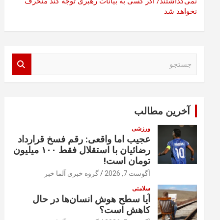
نمی‌گذاشتند/ اگر کسی به بیانات رهبری توجه کند منحرف
نخواهد شد
ج
س
ت
ج
و
آخرین مطالب
ورزشی
عجیب اما واقعی: رقم فسخ قرارداد
رضائیان با استقلال فقط ۱۰۰ میلیون
تومان است!
آگوست 7, 2026
گروه خبری آلما خبر
سلامتی
آیا سطح هوش انسان‌ها در حال
کاهش است؟