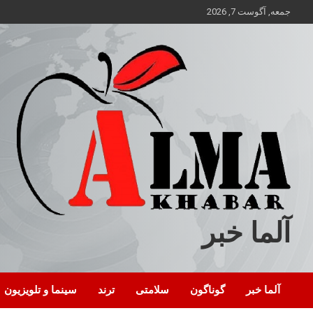
ه
جمعه, آگوست 7, 2026
حتوا
روید
آلما خبر
آلما خبر
گوناگون
سلامتی
ترند
سینما و تلویزیون