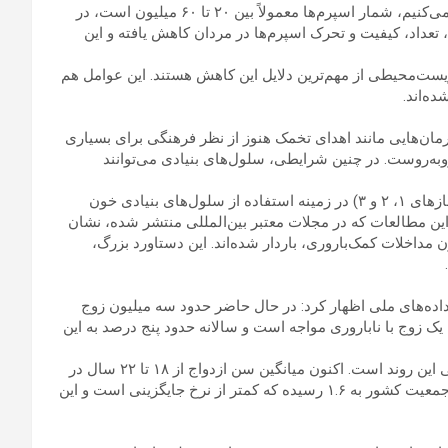
گفت: امروزه وقتی نتایج آزمایش اسپرم یا اسپرم‌وگرام را بررسی می‌کنیم، شمار اسپرم‌ها معمولاً بین ۲۰ تا ۶۰ میلیون است، در
ا ۴۰۰ میلیون بود. به‌طور کلی، تعداد، کیفیت و تحرک اسپرم‌ها در مردان کاهش یافته و این
یست‌محیطی از مهم‌ترین دلایل این کاهش هستند. این عوامل هم
ه‌اند.
رمان‌هایی مانند اهدای تخمک هنوز از نظر فرهنگی برای بسیاری
وبه‌روست. در چنین شرایطی، سلول‌های بنیادی می‌توانند
وی ادامه داد: در پژوهشگاه ابن‌سینا تاکنون سه کارآزمایی بالینی (فازهای ۱، ۲ و ۳) در زمینه استفاده از سلول‌های بنیادی خون
ن مطالعات که در مجلات معتبر بین‌المللی منتشر شده، نشان
و بدون مداخلات کمک‌باروری، باردار شده‌اند. این دستاورد بزرگ،
 داده‌های ملی اظهار کرد: در حال حاضر حدود سه میلیون زوج
یک زوج با ناباروری مواجه است و سالانه حدود پنج درصد به این
وی افزود: افزایش سن ازدواج و تأخیر در فرزندآوری از عوامل اصلی این روند است. اکنون میانگین سن ازدواج از ۱۸ تا ۲۲ سال در
دهه‌های گذشته به بالای ۲۸ سال رسیده است. همزمان، نرخ رشد جمعیت کشور به ۱.۶ رسیده که کمتر از نرخ جایگزینی است و این