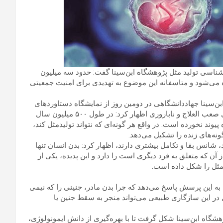
En) : ایسنا: مدیر گروه ایمنی‌شناسی تولید مثل پژوهشگاه ابن‌سینا گفت: حدود سه میلیون
لانه ۵ درصد به این آمار افزوده می‌شود و متاسفانه این موضوع به تهدیدی برای امنیت جمعیتی
ن‌سینا جهاددانشگاهی در دومین روز از نمایشگاه دستاوردهای
جهاد دانشگاهی در نشست فرآورده‌های نوین درمانی در بیماری‌های صعب العلاج و ناباروری اظهار کرد: در طول ۵۰۰ میلیون سال
یوند نخورده است. در واقع هر گونه‌ای که نتواند تولیدمثل کند،
نه‌های زنده را تشکیل می‌دهد.
د، شانس بقا و تکامل بیشتری دارند، اظهار کرد: بدن انسان تنها
آن که متعلق به فرد دیگری است را دارد و این پدیده، یکی از
ثل را شکل داده است.
به این پرسش پاسخ می‌دهد که چرا بدن مادر، جنینی را که نیمی
ل در این سازگاری طبیعی می‌تواند منجر به سقط جنین یا
وهشگاه ابن‌سینا شکل گرفت تا با بهره‌گیری از دانش ایمونولوژی،