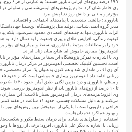
۱۹.۷ درصد زوج‌های ایرانی نابارور هستند؛ به عبارتی از هر ۶ زوج، یک زوج با مشکل ناباروری مواجه‌اند.
وی خاطرنشان کرد: تداوم پژوهش‌های ایمنی‌شناسی و سلولی در این ز
مؤثرتر و مبتنی بر دانش روز دنیا پیش ببرد.
ناباروری؛ چالشی چندبعدی با پیامدهای اجتماعی و اقتصادی
مدیر گروه ایمنی‌شناسی تولید مثل پژوهشگاه ابن‌سینا جهاددانشگا
اثرات ناباروری تنها به جنبه‌های اقتصادی محدود نمی‌شود، بلکه 
کیفیت زندگی، افزایش طلاق و پیری جمعیت را به دنبال دارد. به ه
خود را بر مطالعات مرتبط با ناباروری، سقط و بیماری‌های مؤثر بر
اندومتریوز؛ بیماری خاموش اما شایع میان زنان ایرانی
وی با اشاره به تمرکز پژوهشگاه ابن‌سینا بر بیماری‌های مؤثر بر نابا
است. نخستین کلینیک تخصصی اندومتریوز در مرکز درمان ناباروری 
آی وی اف راه‌اندازی شد و هم‌اکنون به‌عنوان یک مرکز تخصصی، خدما
زر
تا ۱۰ درصد از زوج‌های نابارور باید از نظر اندومتریوز بررسی شوند.
وی افزود: هزینه‌های درمان اندومتریوز بسیار بالاست؛ این بیماران ب
می‌کنند و به دلیل مشکلات جسمی،
جراحی و دارویی است، اما یکی از امیدبخش‌ترین روش‌های نوین، اس
و بهبود عملکرد تخمدان‌هاست.
استفاده از سلول‌های بنیادی برای درمان سقط مکرر و شکست‌های VF
زرنانی با اشاره به دیگر علل ناباروری افزود: برخی از زوج‌ها با
کمک‌باروری مانند IVF هستند. این گروه از بیماران از 