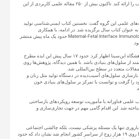
علل ایمنی ناباروری و سقط مکرر را شناسایی و درمان‌های متناسب را ارائه کند. تاکنون بیش از ۲۵۰ مقاله علمی کاربردی از این
ت‌های علمی این گروه گفت: نخستین کتاب ایمنی‌شناسی تولید
‌سینا منتشر و به عنوان کتاب سال برگزیده شد. در ادامه، با همکاری
دانشگاه‌های ایتالیا و فرانسه، نخستین کتاب بین‌المللی در حوزه Maternal-Fetal Interface Immunology حدود یک ماه پیش منتشر
د.
زرنانی در ادامه با اشاره به شکل‌گیری گروه مهندسی بافت در پژوهشگاه ابن‌سینا اظهار کرد: حدود ۱۷ سال پیش این ایده مطرح
 از سلول‌های بنیادی باشد. با همین دیدگاه، پژوهش‌ها روی
مقالات متعدد در سطح بین‌المللی شد.
 بازسازی سلول‌های آسیب‌دیده در دستگاه تولید مثل زنان و
ه در سال ۱۳۹۶ موافقت اصولی خود را گرفت و توانست با تمرکز بر سلول‌های بنیادی خون
.
 بافت به عنوان قطب علمی فناورانه با مأموریت توسعه رویکردهای بازساختی
ناخته شد. این اقدام گامی مهم در جهت تجاری‌سازی و
 ناباروری تنها یک مسئله پزشکی نیست، بلکه چالشی اجتماعی
است. مطالعه‌ای که حدود ۱۲ تا ۱۳ سال پیش در پژوهشگاه ابن‌سینا روی ۱۹ هزار زوج از سراسر کشور انجام شد نشان داد که حدود