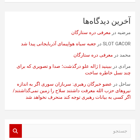
آخرین دیدگاه‌ها
مرضیه
در
معرفی دره ستارگان
SLOT GACOR
در
جعبه سیاه هواپیمای آذربایجانی پیدا شد
محمد
در
معرفی دره ستارگان
مرادی
در
ببینید | ژاله علو درگذشت؛ صدا و تصویری که برای
چند نسل خاطره ساخت
ساحل
در
عضو خبرگان رهبری: سربازان سوری اگر به اندازه
نیروهای حزب الله معرفت داشتند سلاح را زمین نمی‌گذاشتند/
اگر کسی به بیانات رهبری توجه کند منحرف نخواهد شد
ج
س