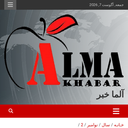
ه
جمعه, آگوست 7, 2026
حتوا
روید
آلما خبر
خـانـه
سال
نوامبر
2