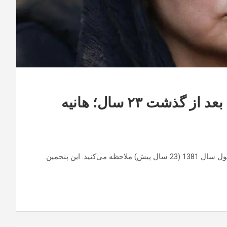
عکس | تغییر چهره بازیگر زن ایرانی بعد از گذشت ۲۳ سال؛ هانیه
تصویری از حضور هانیه توسلی را در فیلم «شب های روشن» محصول سال 1381 (23 سال پیش) ملاحظه می‌کنید. این پنجمین