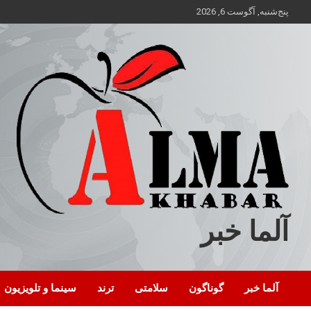
ه
پنج‌شنبه, آگوست 6, 2026
حتوا
روید
آلما خبر
آلما خبر
گوناگون
سلامتی
ترند
سینما و تلویزیون