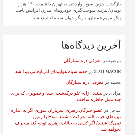
بازگشت بنزین سوپر وارداتی به تهران با قیمت ۱۳۰ هزار
تومان/ هزینه سوخت‌گیری خودرو‌های مدرن افزایش یافت
پیکر مریم همتیان، بازیگر جوان سینما تشییع شد
آخرین دیدگاه‌ها
مرضیه
در
معرفی دره ستارگان
SLOT GACOR
در
جعبه سیاه هواپیمای آذربایجانی پیدا شد
محمد
در
معرفی دره ستارگان
مرادی
در
ببینید | ژاله علو درگذشت؛ صدا و تصویری که برای
چند نسل خاطره ساخت
ساحل
در
عضو خبرگان رهبری: سربازان سوری اگر به اندازه
نیروهای حزب الله معرفت داشتند سلاح را زمین
نمی‌گذاشتند/ اگر کسی به بیانات رهبری توجه کند منحرف
نخواهد شد