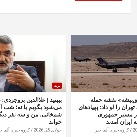
ترند
‌پیشه» نقشه حمله
ببینید | علاالدین بروجردی: 
تهران را لو داد: پهپادهای
می‌شود بگویم یا نه؛ شب آ
از مسیر جمهوری
شمخانی، من و سه نفر دیگر
ه ایران آمدند
خواند
گروه خبری آلما خبر
جولای 25, 2026
گروه خبری آلما خ