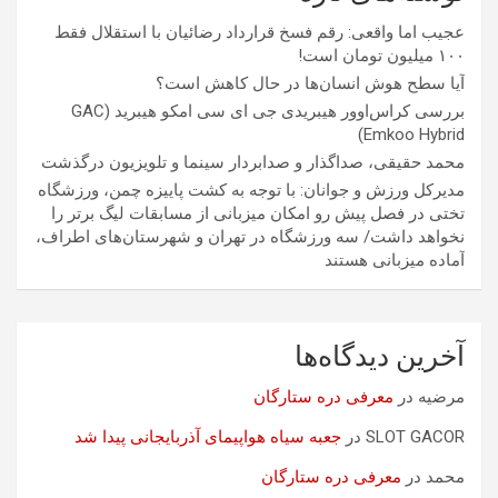
عجیب اما واقعی: رقم فسخ قرارداد رضائیان با استقلال فقط
۱۰۰ میلیون تومان است!
آیا سطح هوش انسان‌ها در حال کاهش است؟
بررسی کراس‌اوور هیبریدی جی ای سی امکو هیبرید (GAC
Emkoo Hybrid)
محمد حقیقی، صداگذار و صدابردار سینما و تلویزیون درگذشت
مدیرکل ورزش و جوانان: با توجه به کشت پاییزه چمن، ورزشگاه
تختی در فصل پیش رو امکان میزبانی از مسابقات لیگ برتر را
نخواهد داشت/ سه ورزشگاه در تهران و شهرستان‌های اطراف،
آماده میزبانی هستند
آخرین دیدگاه‌ها
مرضیه
در
معرفی دره ستارگان
SLOT GACOR
در
جعبه سیاه هواپیمای آذربایجانی پیدا شد
محمد
در
معرفی دره ستارگان