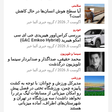
سلامتی
آیا سطح هوش انسان‌ها در حال کاهش
است؟
آگوست 7, 2026
گروه خبری آلما خبر
خودرو
بررسی کراس‌اوور هیبریدی جی ای سی
امکو هیبرید (GAC Emkoo Hybrid)
آگوست 6, 2026
گروه خبری آلما خبر
سینما و تلویزیون
محمد حقیقی، صداگذار و صدابردار سینما و
تلویزیون درگذشت
آگوست 6, 2026
گروه خبری آلما خبر
ورزشی
مدیرکل ورزش و جوانان: با توجه به کشت
پاییزه چمن، ورزشگاه تختی در فصل پیش
رو امکان میزبانی از مسابقات لیگ برتر را
نخواهد داشت/ سه ورزشگاه در تهران و
شهرستان‌های اطراف، آماده میزبانی
هستند