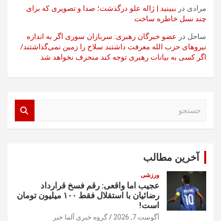
مرادی
در
ببینید | ژاله علو درگذشت؛ صدا و تصویری که برای
چند نسل خاطره ساخت
ساحل
در
عضو خبرگان رهبری: سربازان سوری اگر به اندازه
نیروهای حزب الله معرفت داشتند سلاح را زمین نمی‌گذاشتند/
اگر کسی به بیانات رهبری توجه کند منحرف نخواهد شد
ج
س
ت
ج
و
آخرین مطالب
ورزشی
عجیب اما واقعی: رقم فسخ قرارداد
رضائیان با استقلال فقط ۱۰۰ میلیون تومان
است!
آگوست 7, 2026
گروه خبری آلما خبر