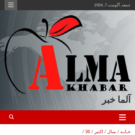
ه
جمعه, آگوست 7, 2026
حتوا
روید
آلما خبر
خـانـه
سال
اکتبر
30